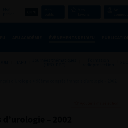
Mon
Mes
Mes
Se
CNPU
panier
outils
favoris
connect
AFU
AFU ACADÉMIE
ÉVÈNEMENTS DE L’AFU
PUBLICATIO
Journées thématiques
Formation
OUM
JIAFU
SUC
(URO-DPC)
radioprotection
nçais d'Urologie
>
96ème congrès français d’urologie – 2002
Ajouter à ma sélection
 d’urologie – 2002