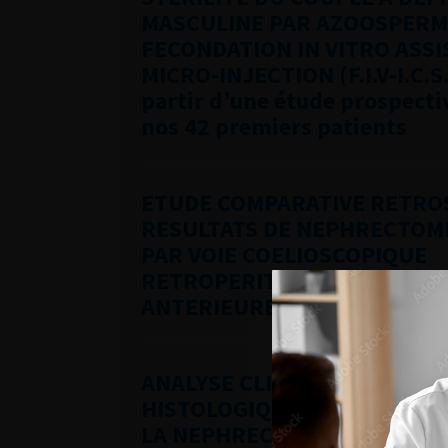
MASCULINE PAR AZOOSPERM
FECONDATION IN VITRO ASSI
MICRO-INJECTION (F.I.V-I.C.S.
partir d’une étude prospecti
nos 42 premiers patients
ETUDE COMPARATIVE RETRO
RESULTATS DE NEPHRECTOMI
PAR VOIE COELIOSCOPIQUE
RETROPERITONEALE ET PAR 
ANTERIEURE POUR LES TUM
ANALYSE CLINIQUE, RADIOLO
HISTOLOGIQUE DU CARCINOME
LA NEPHRECTOMIE EST-ELLE