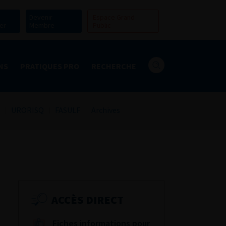
Devenir
Espace Grand
er
Membre
Public
NS
PRATIQUES PRO
RECHERCHE
URORISQ
FASULF
Archives
ACCÈS DIRECT
Fiches informations pour