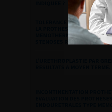
INDIQUEE ?
TOLERANCE ET RESULTATS F
LA PROTHESE URETRALE TYP
MEMOTHERM » DANS LE TRA
STENOSES RECIDIVANTES DE
L’URETHROPLASTIE PAR GRE
RESULTATS A MOYEN TERME.
INCONTINENTATION PROTHE
EVALUATION DES PROTHESE
ENDOURETRALES TYPE MEM