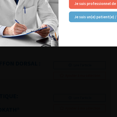
Je suis professionnel de
Je suis un(e) patient(e) /
ONCTIONELS DE
Lire l'article
E «
ITEMENT DES
Ajouter à ma sélection
 L’URETRE
FFON DORSAL :
Lire l'article
Ajouter à ma sélection
TIQUE:
Lire l'article
S
OKATH®
Ajouter à ma sélection