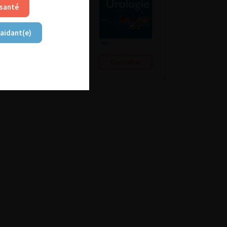
 santé
 aidant(e)
Consulter
Consulter