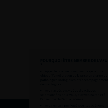
POURQUOI ÊTRE MEMBRE DE L’AFU
?
Appartenir à une communauté qui a pour
objectif l’amélioration de la prise en charge de
pathologies urologiques et l’accompagnement
des urologues.
Avoir accès aux vidéos didactiques
sélectionnées pour vous, aux webinaires et à
l’ensemble de l’AFU académie.
Avoir un tarif privilégié pour les évènement