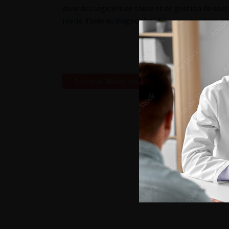
dans des logiciels de saisie et de gestion de dos
réelle d’aide au diagnostic et à la proposition t
Retour au 96ème congrès français d’urologie – 20