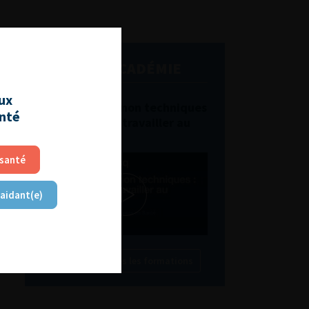
L'AFU ACADÉMIE
aux
Compétences non techniques
anté
: comment les travailler au
quotidien ?
 santé
 aidant(e)
Découvrir toutes les formations