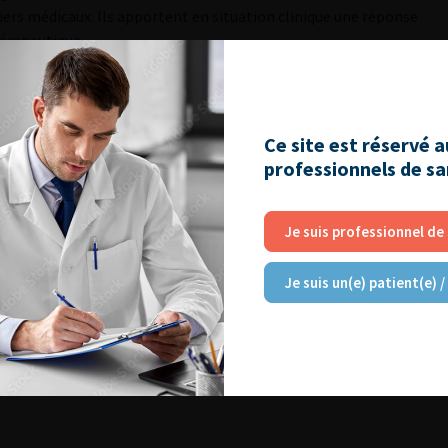
siers médicaux. Ils apportent en situation clinique une réponse
hérapeutique.
Ce site est réservé 
02
professionnels de s
Je suis professionnel de
Je suis un(e) patient(e) /