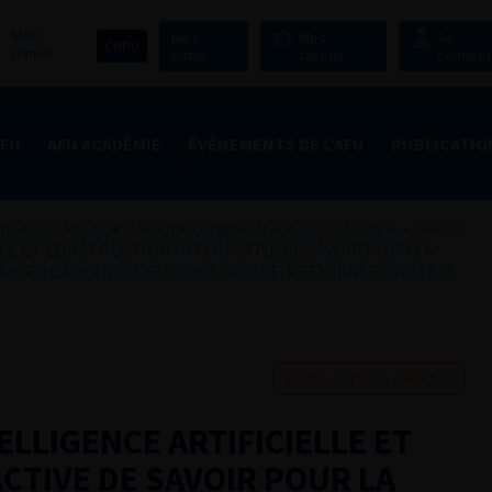
Mon
Mes
Mes
Se
CNPU
panier
outils
favoris
connect
AFU
AFU ACADÉMIE
ÉVÈNEMENTS DE L’AFU
PUBLICATIO
nçais d'Urologie
>
96ème congrès français d’urologie – 2002
>
LLE ET CONSTRUCTION INTERACTIVE DE SAVOIR POUR LA
TIC EN CANCEROLOGIE UROLOGIQUE. PREMIERS RESULTATS
Ajouter à ma sélection
ELLIGENCE ARTIFICIELLE ET
CTIVE DE SAVOIR POUR LA