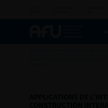
Actu &
Annuaire des
Annonces
agenda
membres
pro
L’
Accueil
>
Les évènements de l’AFU
>
Congrès fra
APPLICATIONS DE L’INTELLIGENCE ARTIFICIE
FORMATION CONTINUE ET L’AIDE AU DIAGNOS
CONCRETS.
APPLICATIONS DE L’INT
CONSTRUCTION INTERA