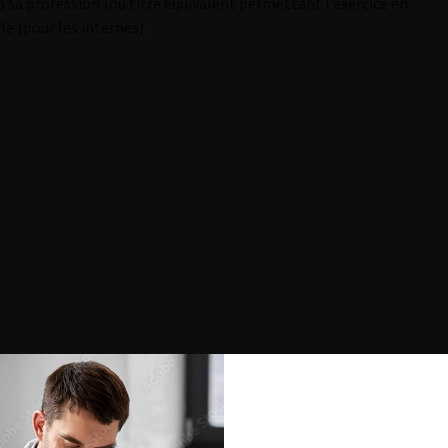
à sa profession (ou titre équivalent permettant l’exercice en
le (pour les internes).
sonnes à mobilité réduite ou autre handicap, vous pouvez
MS 2025