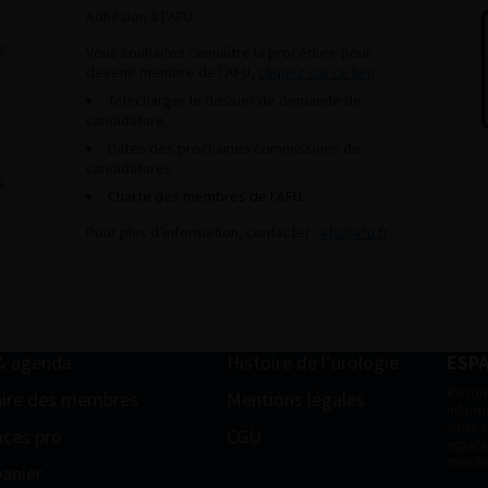
Adhésion à l’AFU :
s
Vous souhaitez connaître la procédure pour
devenir membre de l’AFU,
cliquez sur ce lien
Télécharger le dossier de demande de
candidature.
Dates des prochaines commissions de
candidatures
s
Charte des membres de l’AFU.
Pour plus d’information, contacter :
afu@afu.fr
& agenda
Histoire de l’urologie
ESP
Retrou
ire des membres
Mentions légales
informa
votre 
ces pro
CGU
espace
membr
anier