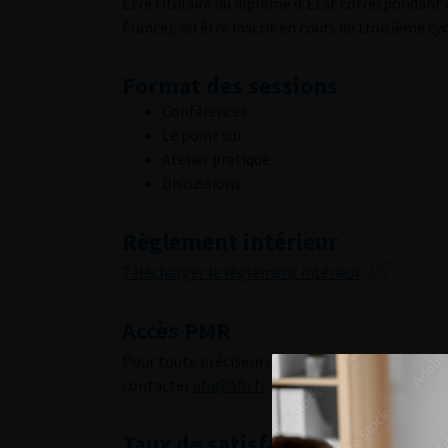
Être titulaire du diplôme d’État correspondant 
France), ou être inscrit en cours de troisième cyc
Format des sessions
Conférences
Le point sur
Atelier pratique
Discussions
Règlement intérieur
Télécharger le règlement intérieur
Accès PMR
Pour toute précision concernant l’accès des per
contacter
afu@afu.fr
Taux de satisfaction des e-JA