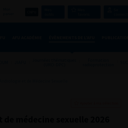
Mon
Mes
Mes
Se
CNPU
panier
outils
favoris
connect
AFU
AFU ACADÉMIE
ÉVÈNEMENTS DE L’AFU
PUBLICATIO
Journées thématiques
Formation
OUM
JIAFU
SUC
(URO-DPC)
radioprotection
Andrologie et de Médecine Sexuelle
Ajouter à ma sélection
t de médecine sexuelle 2026