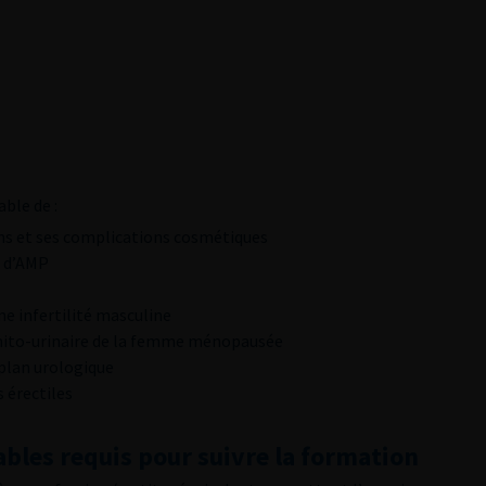
able de :
ens et ses complications cosmétiques
s d’AMP
e infertilité masculine
nito-urinaire de la femme ménopausée
 plan urologique
s érectiles
bles requis pour suivre la formation