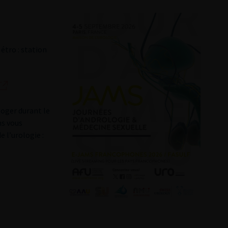
Métro : station
loger durant le
ns vous
 l’urologie :