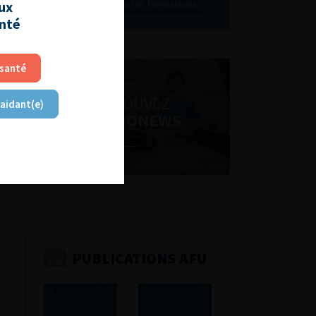
Découvrir toutes les formations
aux
anté
 santé
RETROUVEZ
 aidant(e)
LES URONEWS
PUBLICATIONS AFU