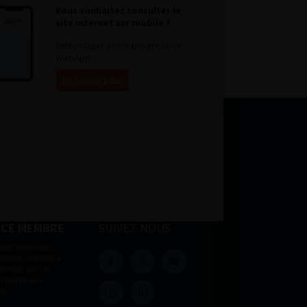
Vous souhaitez consulter le
site internet sur mobile ?
Télécharger notre progressive
WebApp.
En savoir plus
ACE MEMBRE
SUIVEZ-NOUS
vez toutes les
tions relatives à
compte sur cet
 réservé aux
es.