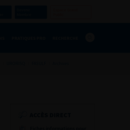
Devenir
Espace Grand
er
Membre
Public
NS
PRATIQUES PRO
RECHERCHE
URORISQ
FASULF
Archives
ACCÈS DIRECT
Fiches informations pour