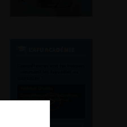
L'AFU ACADÉMIE
Compétences non techniques
: comment les travailler au
quotidien ?