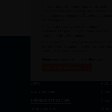
Appartenir à une communauté qui a pour
objectif l’amélioration de la prise en charge de
pathologies urologiques et l’accompagnement
des urologues.
Avoir accès aux vidéos didactiques
sélectionnées pour vous, aux webinaires et à
l’ensemble de l’AFU académie.
Avoir un tarif privilégié pour les évènement
de l’AFU avec notamment le CFU, les JOUM, les
JAMS, les JITTU et un accès aux SUC.
Bienvenue dans la famille urologique
Accéder à l’adhésion en ligne
Actu 
L’AFU
Annua
AFU ACADÉMIE
Annon
ÉVÈNEMENTS DE L’AFU
Mon p
PUBLICATIONS