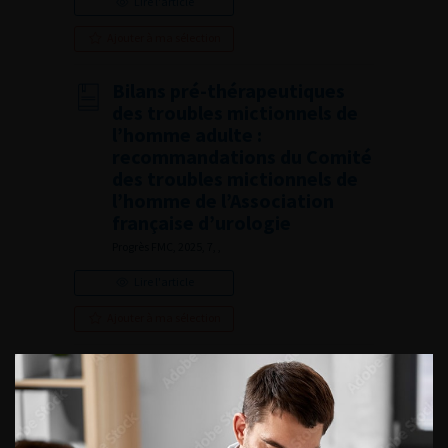
Lire l'article
Ajouter à ma sélection
Bilans pré-thérapeutiques
des troubles mictionnels de
l’homme adulte :
recommandations du Comité
des troubles mictionnels de
l’homme de l’Association
française d’urologie
Progrès FMC, 2025, 7, ,
Lire l'article
Ajouter à ma sélection
Editorial Board
Progrès FMC, 2025, 7, ,
Lire l'article