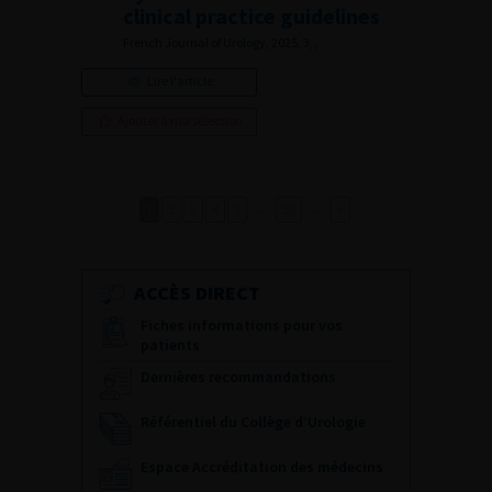
clinical practice guidelines
French Journal of Urology, 2025, 3, ,
Lire l'article
Ajouter à ma sélection
…
…
1
2
3
4
5
10
»
ACCÈS DIRECT
Fiches informations pour vos
patients
Dernières recommandations
Référentiel du Collège d’Urologie
Espace Accréditation des médecins