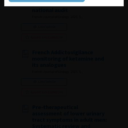
(CLAFU): Lessons from a
national audit
French Journal of Urology, 2025, 5, ,
Lire l'article
Ajouter à ma sélection
French Addictovigilance
monitoring of ketamine and
its analogues
French Journal of Urology, 2025, 5, ,
Lire l'article
Ajouter à ma sélection
Pre-therapeutical
assessment of lower urinary
tract symptoms in adult men:
Systematic review and