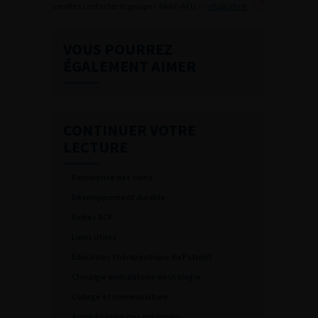
veuillez contacter le groupe « RAAC-AFU » :
afu@afu.fr
VOUS POURREZ
ÉGALEMENT AIMER
CONTINUER VOTRE
LECTURE
Pertinence des soins
Développement durable
Fiches RCP
Liens utiles
Éducation thérapeutique du Patient
Chirurgie ambulatoire en Urologie
Codage et nomenclature
Accréditation des médecins