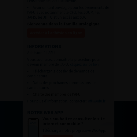
l’ensemble de l’AFU académie.
Avoir un tarif privilégié pour les évènements de
l’AFU avec notamment le CFU, les JOUM, les
JAMS, les JITTU et un accès aux SUC.
Bienvenue dans la famille urologique
Accéder à l’adhésion en ligne
INFORMATIONS
Adhésion à l’AFU :
Vous souhaitez connaître la procédure pour
devenir membre de l’AFU,
cliquez sur ce lien
Télécharger le dossier de demande de
candidature.
Dates des prochaines commissions de
candidatures
Charte des membres de l’AFU.
Pour plus d’information, contacter :
afu@afu.fr
NOTRE WEB APP
Vous souhaitez consulter le site
internet sur mobile ?
Télécharger notre progressive WebApp.