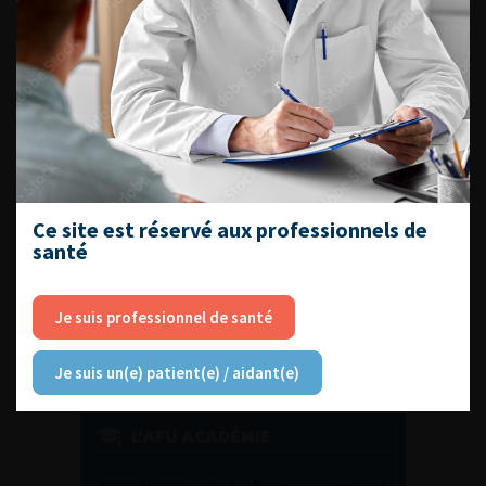
DU VENDREDI 4 AU SAMEDI 5
SEPTEMBRE 2026
Journée d’andrologie et de
médecine sexuelle 2026
Ce site est réservé aux professionnels de
santé
ENQUÊTES DE PRATIQUES
EN UROLOGIE
Je suis professionnel de santé
Je suis un(e) patient(e) / aidant(e)
L'AFU ACADÉMIE