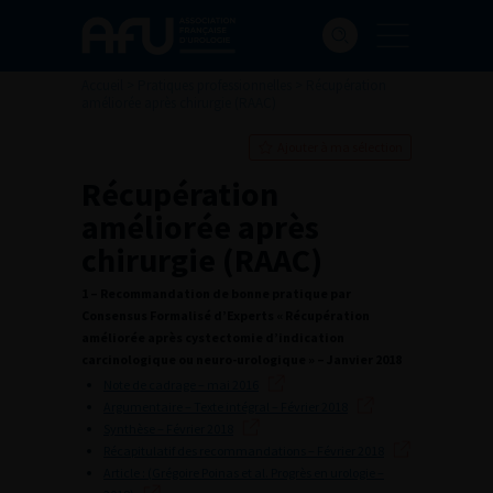
Accueil
>
Pratiques professionnelles
>
Récupération
améliorée après chirurgie (RAAC)
Ajouter à ma sélection
Récupération
améliorée après
chirurgie (RAAC)
1 – Recommandation de bonne pratique par
Consensus Formalisé d’Experts « Récupération
améliorée après cystectomie d’indication
carcinologique ou neuro-urologique » – Janvier 2018
Note de cadrage – mai 2016
Argumentaire – Texte intégral – Février 2018
Synthèse – Février 2018
Récapitulatif des recommandations – Février 2018
Article : (Grégoire Poinas et al. Progrès en urologie –