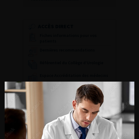
ACCÈS DIRECT
Fiches informations pour vos
patients
Dernières recommandations
Référentiel du Collège d’Urologie
Espace Accréditation des médecins
Livrets du CFEU pour l'interne
DATES À RETENIR