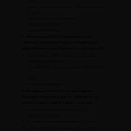
2018)
Article « enquête de pratique » – Paul-Louis Evrard et
al. 2018
Méthodologie de mise en oeuvre
Enquête de pratique
Supports pédagogiques
2 – Recommandation de bonne pratique par
Consensus Formalisé d’Experts « Récupération
améliorée après prostatectomie » – Décembre 2021
Argumentaire – texte intégral- Décembre 2021
Synthèse – Décembre 2021
Récapitulatif des recommandations – Décembre 2021
Article
Supports pédagogiques
3 – Recommandation de bonne pratique par
Consensus Formalisé d’Experts « Récupération
améliorée après néphrectomie » – Juin 2022
Argumentaire – texte intégral – Juin 2022
Synthèse – Juin 2022
Récapitulatif des recommandations – Juin 2022
Pour toute information ou proposition de collaboration,