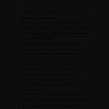
L’adresse email et le mot de passe servent à des fins
d’authentification au site Urofrance.org.
La profession sert à personnaliser les contenus qui sont
proposés sur le site internet
Le compte est automatiquement supprimé après 2 ans
d’inactivité (ie. à partir de la date de dernière connexion).
Données des internautes effectuant un achat sur
le site Urofrance.org
Les informations collectées lors de la réalisation d’un
achat sur le site Urofrance.org sont l’adresse email, les
informations de civilité, prénom, nom, adresse postale de
facturation ainsi qu’un mot de passe.
L’adresse email et le mot de passe servent à des fins
d’authentification sur le site internet Urofrance.org pour
permettre de retrouver l’historique des achats.
Les informations personnelles sont collectées à des fins
d’émission de la facture des achats réalisés sur le site
internet Urofrance.org.
Le compte est automatiquement supprimé après 5 ans
d’inactivité (ie. à partir de la date de dernière connexion).
Droits des personnes dont les données sont