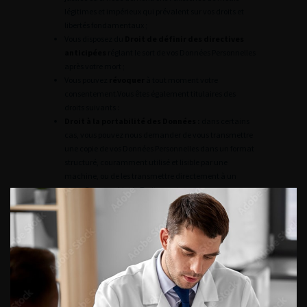
légitimes et impérieux qui prévalent sur vos droits et
libertés fondamentaux ;
Vous disposez du
Droit de définir des directives
anticipées
réglant le sort de vos Données Personnelles
après votre mort ;
Vous pouvez
révoquer
à tout moment votre
consentement.Vous êtes également titulaires des
droits suivants :
Droit à la portabilité des Données :
dans certains
cas, vous pouvez nous demander de vous transmettre
une copie de vos Données Personnelles dans un format
structuré, couramment utilisé et lisible par une
machine, ou de les transmettre directement à un
autre Responsable de Traitement ;
Droit d’introduire une réclamation
auprès de la
Commission Nationale de l’Informatique et des
Libertés, l’autorité de contrôle compétente relative au
traitement de vos Données Personnelles.
DPO (DATA PROTECTION
OFFICER)
Le DPO de l’AFU est Alexandra Devillers, 11 Rue Viète, 75017