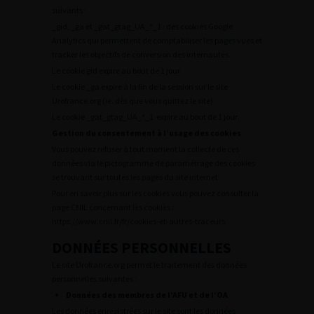
suivants :
_gid, _ga et _gat_gtag_UA_*_1 : des cookies Google
Analytics qui permettent de comptabiliser les pages vues et
tracker les objectifs de conversion des internautes.
Le cookie gid expire au bout de 1 jour.
Le cookie _ga expire à la fin de la session sur le site
Urofrance.org (ie. dès que vous quittez le site).
Le cookie _gat_gtag_UA_*_1 expire au bout de 1 jour.
Gestion du consentement à l’usage des cookies
Vous pouvez refuser à tout moment la collecte de ces
données via le pictogramme de paramétrage des cookies
se trouvant sur toutes les pages du site internet.
Pour en savoir plus sur les cookies vous pouvez consulter la
page CNIL concernant les cookies :
https://www.cnil.fr/fr/cookies-et-autres-traceurs
DONNÉES PERSONNELLES
Le site Urofrance.org permet le traitement des données
personnelles suivantes :
Données des membres de l’AFU et de l’OA
Les données enregistrées sur le site sont les données