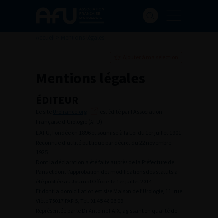
Accueil
>
Mentions légales
Ajouter à ma sélection
Mentions légales
ÉDITEUR
Le site
Urofrance.org
est édité par l’Association
Française d’Urologie (AFU).
L’AFU, Fondée en 1896 et soumise à la Loi du 1er juillet 1901
Reconnue d’utilité publique par décret du 22 novembre
1925
Dont la déclaration a été faite auprès de la Préfecture de
Paris et dont l’approbation des modifications des statuts a
été publiée au Journal Officiel le 1er juillet 2014
Et dont la domiciliation est sise Maison de l’Urologie, 11, rue
Viète 75017 PARIS, Tel. 01 45 48 06 09
Représentée par le Dr Antoine FAIX, agissant en qualité de