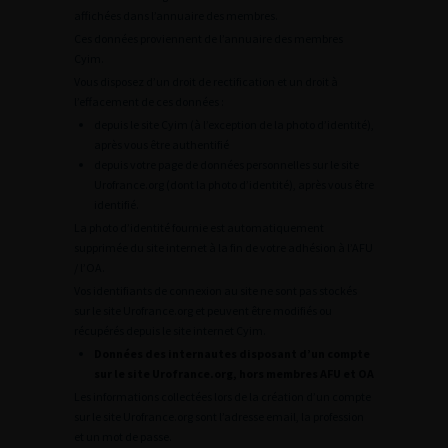
affichées dans l’annuaire des membres.
Ces données proviennent de l’annuaire des membres
Cyim.
Vous disposez d’un droit de rectification et un droit à
l’effacement de ces données :
depuis le site Cyim (à l’exception de la photo d’identité),
après vous être authentifié
depuis votre page de données personnelles sur le site
Urofrance.org (dont la photo d’identité), après vous être
identifié.
La photo d’identité fournie est automatiquement
supprimée du site internet à la fin de votre adhésion à l’AFU
/ l’OA.
Vos identifiants de connexion au site ne sont pas stockés
sur le site Urofrance.org et peuvent être modifiés ou
récupérés depuis le site internet Cyim.
Données des internautes disposant d’un compte
sur le site Urofrance.org, hors membres AFU et OA
Les informations collectées lors de la création d’un compte
sur le site Urofrance.org sont l’adresse email, la profession
et un mot de passe.