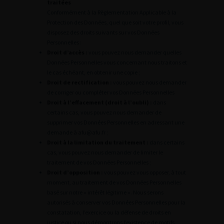
traitées
Conformément à la Règlementation Applicable à la
Protection des Données, quel que soit votre profil, vous
disposez des droits suivants sur vos Données
Personnelles :
Droit d’accès :
vous pouvez nous demander quelles
Données Personnelles vous concernant nous traitons et
le cas échéant, en obtenir une copie ;
Droit de rectification :
vous pouvez nous demander
de corriger ou compléter vos Données Personnelles
Droit à l’effacement (droit à l’oubli) :
dans
certains cas, vous pouvez nous demander de
supprimer vos Données Personnelles en adressant une
demande à afu@afu.fr ;
Droit à la limitation du traitement :
dans certains
cas, vous pouvez nous demander de limiter le
traitement de vos Données Personnelles ;
Droit d’opposition :
vous pouvez vous opposer, à tout
moment, au traitement de vos Données Personnelles
basé sur notre « intérêt légitime ». Nous serons
autorisés à conserver vos Données Personnelles pour la
constatation, l’exercice ou la défense de droits en
justice ou si nous démontrons l’existence de motifs