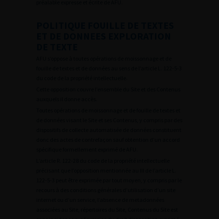
préalable expresse et écrite de AFU.
POLITIQUE FOUILLE DE TEXTES
ET DE DONNEES EXPLORATION
DE TEXTE
AFU s’oppose à toutes opérations de moissonnage et de
fouille de textes et de données au sens de l’article L. 122-5-3
du code de la propriété intellectuelle.
Cette opposition couvre l’ensemble du Site et des Contenus
auxquels il donne accès.
Toutes opérations de moissonnage et de fouille de textes et
de données visant le Site et ses Contenus, y compris par des
dispositifs de collecte automatisée de données constituent
donc des actes de contrefaçon sauf obtention d’un accord
spécifique formellement exprimé de AFU.
L’article R. 122-28 du code de la propriété intellectuelle
précisant que l’opposition mentionnée au III de l’article L.
122-5-3 peut être exprimée par tout moyen, y compris par le
recours à des conditions générales d’utilisation d’un site
internet ou d’un service, l’absence de metadonnées
associées au Site, répertoires du Site, Contenus du Site est