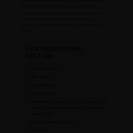
sans incidence sur l’exercice du droit d’opposition exprimé
par les présentes conditions générales d’utilisation.
Pour faciliter la lecture de ce droit d’opposition par tout
dispositif de collecte automatisée de données, cette
opposition est également exprimée ainsi exploration de
texte.
CONTINUER VOTRE
LECTURE
Actualités patients
PWA – Progres
PWA – Séléction
PWA – Uronews
Évolution dans la prise en charge du cancer de la
prostate : de la récidive biologique à la maladie
métastatique
Ne pas supprimer (boutique)
Recherche