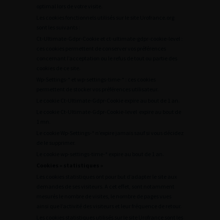
optimal lors de votre visite.
Les cookies fonctionnels utilisés sur le site Urofrance.org
sont les suivants :
Ct-Ultimate-Gdpr-Cookie et ct-ultimate-gdpr-cookie-level :
ces cookies permettent de conserver vos préférences
concernant l’acceptation ou le refus de tout ou partie des
cookies de ce site.
Wp-Settings-* et wp-settings-time-* : ces cookies
permettent de stocker vos préférences utilisateur.
Le cookie Ct-Ultimate-Gdpr-Cookie expire au bout de 1 an.
Le cookie Ct-Ultimate-Gdpr-Cookie-level expire au bout de
1 mn.
Le cookie Wp-Settings-* n’expire jamais sauf si vous décidez
de le supprimer.
Le cookie wp-settings-time-* expire au bout de 1 an.
Cookies « statistiques »
Les cookies statistiques ont pour but d’adapter le site aux
demandes de ses visiteurs. A cet effet, sont notamment
mesurés le nombre de visites, le nombre de pages vues
ainsi que l’activité des visiteurs et leur fréquence de retour.
Les cookies statistiques utilisés sur le site Urofrance sont les