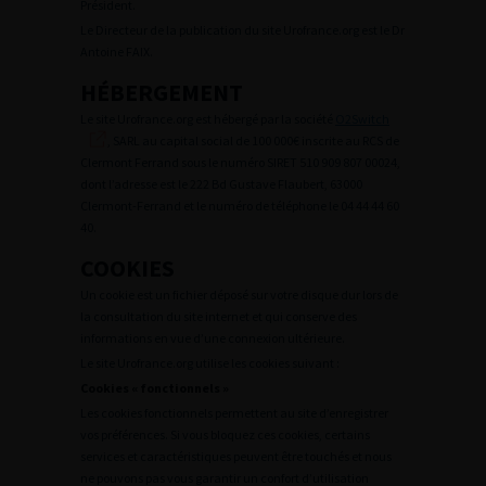
Président.
Le Directeur de la publication du site Urofrance.org est le Dr
Antoine FAIX.
HÉBERGEMENT
Le site Urofrance.org est hébergé par la société
O2Switch
, SARL au capital social de 100 000€ inscrite au RCS de
Clermont Ferrand sous le numéro SIRET 510 909 807 00024,
dont l’adresse est le 222 Bd Gustave Flaubert, 63000
Clermont-Ferrand et le numéro de téléphone le 04 44 44 60
40.
COOKIES
Un cookie est un fichier déposé sur votre disque dur lors de
la consultation du site internet et qui conserve des
informations en vue d’une connexion ultérieure.
Le site Urofrance.org utilise les cookies suivant :
Cookies « fonctionnels »
Les cookies fonctionnels permettent au site d’enregistrer
vos préférences. Si vous bloquez ces cookies, certains
services et caractéristiques peuvent être touchés et nous
ne pouvons pas vous garantir un confort d’utilisation