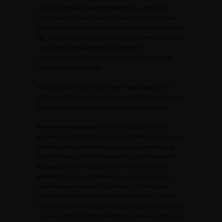
sphincter artificiel est le traitement le plus efficace de
l’incontinence urinaire par insuffisance sphinctérienne,
particulièrement chez la femme multi-opérée avec urètre
figé. La dissection chirurgicale dans ce contexte est difficile
et une éventuelle plaie vésicale augmente
considérablement le risque d’infection et/ou d’érosion
secondaire de la prothèse.
Nous présentons dans cette vidéo l’implantation d’un
sphincter artificiel associée à une cure de prolapsus génital
par promontofixation utérine par voie coelioscopique.
Matériel et méthode
: La patiente, agée de 54 ans,
présente une incontinence urinaire d’effort pure, avec une
pression urétrale effondrée et un urètre peu mobile. Les
tests de Bonney et de Ulmsten sont négatifs. Il existe un
prolapsus génital associé. Une promontofixation avec
prothèse antérieure et postérieure est réalisée par voie
coelioscopique corrigeant le prolapsus. Le Retzius est
ensuite disséqué et une uretrolyse est réalisée. Le fascia
endopelvien est incisé de part et d’autre du col vésical. Une
incision de Pfannenstiel permet d’introduire les différents