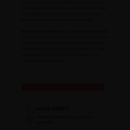
composants du sphincter artificiel. Cinq autres patientes
ont bénéficié de l’implantation d’un sphincter artificiel par
voie coelioscopique. Le suivi moyen est de … ( – ), sans
plaie vésicale, érosion ou infection de la prothèse.
Discussion et conclusion
: La voie coelioscopique permet
une dissection précise et sure de l’espace de Retzius chez la
femme multi-opérée, réduisant le risque de plaie vésicale.
Elle permet la correction d’un prolapsus associé dans des
conditions optimales. La coelioscopie apporte, dans ce
contexte, une sécurité accrue.
Retour au 96ème congrès français d’urologie – 2002
ACCÈS DIRECT
Fiches informations pour vos
patients