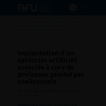
Accueil
>
Les évènements de l’AFU
>
Congrès français
d'Urologie
>
96ème congrès français d’urologie – 2002
>
Implantation d’un sphincter artificiel associée à cure
de prolapsus génital par coelioscopie
Ajouter à ma sélection
Implantation d’un
sphincter artificiel
associée à cure de
prolapsus génital par
coelioscopie
Service d’Urologie, Centre Hospitalier et Universitaire
Pontchaillou, Rennes.
Introduction et objectifs
: L’implantation d’un