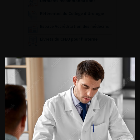
Dernières recommandations
Référentiel du Collège d’Urologie
Espace Accréditation des médecins
Livrets du CFEU pour l'interne
DATES À RETENIR
DU VENDREDI 4 AU SAMEDI 5
SEPTEMBRE 2026
Journée d’andrologie et de
médecine sexuelle 2026