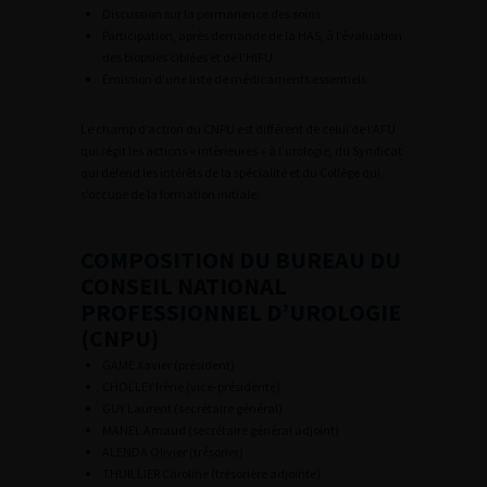
Discussion sur la permanence des soins
Participation, après demande de la HAS, à l’évaluation
des biopsies ciblées et de l’HIFU
Émission d’une liste de médicaments essentiels
Le champ d’action du CNPU est différent de celui de l’AFU
qui régit les actions « intèrieures » à l’urologie, du Syndicat
qui défend les intérêts de la spécialité et du Collège qui
s’occupe de la formation initiale.
COMPOSITION DU BUREAU DU
CONSEIL NATIONAL
PROFESSIONNEL D’UROLOGIE
(CNPU)
GAME Xavier (président)
CHOLLEY Irène (vice-présidente)
GUY Laurent (secrétaire général)
MANEL Arnaud (secrétaire général adjoint)
ALENDA Olivier (trésorier)
THUILLIER Caroline (trésorière adjointe)