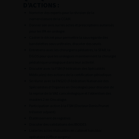
D’ACTIONS :
Nommer des experts pour la révision de la
nomenclature de la CCAM.
Donner son avis sur les actes et prescriptions autorisés
pour les IPA en urologie.
Cadrer le décret pour permettre la sauvegarde des
bandelettes sous urétrales, discuter des seuils
Entretiens avec les chirurgiens pédiatres, la SFAR, la
DGOS pour que les urologues maintiennent la chirurgie
pédiatrique urologique dans leur activité.
Discuter avec la FSM (Fédération des Spécialités
Médicales) des actions de la certification périodique.
Se réunir avec la FNS2O (Fédération Nationale des
Spécialistes d’Organes en Oncologie) pour discuter de
la reprise de la VAE cancérologique et l’obtention des
masters 2 en Oncologie.
Participation active à la FSM (Docteur Denis Prunet
trésorier adjoint)
Établissement de registres
Discuter des validations des IBODES
Lister les actes réalisables en cabinet hors bloc
opératoire (Office surgery)