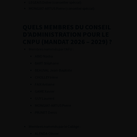
LEGEAIS Didier (conseiller spécial)
MONGIAT-ARTUS Pierre (conseiller spécial)
QUELS MEMBRES DU CONSEIL
D’ADMINISTRATION POUR LE
CNPU (MANDAT 2026 – 2029) ?
Membres nommés par l’AFU :
ABID Nadia
BART Stéphane
BEAUVAL Jean-Baptiste
CHOLLEY Irène
FAIX Antoine
GAME Xavier
GUY Laurent
MONGIAT-ARTUS Pierre
PRUNET Denis
Membres nommés par le Collège :
ALENDA Olivier