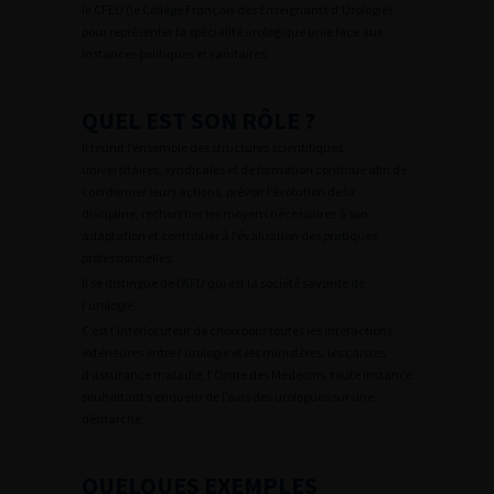
le CFEU (le Collège Français des Enseignants d’Urologie)
pour représenter la spécialité urologique unie face aux
instances politiques et sanitaires.
QUEL EST SON RÔLE ?
Il réunit l’ensemble des structures scientifiques,
universitaires, syndicales et de formation continue afin de
coordonner leurs actions, prévoir l’évolution de la
discipline, rechercher les moyens nécessaires à son
adaptation et contribuer à l’évaluation des pratiques
professionnelles.
Il se distingue de l’AFU qui est la société savante de
l’urologie.
C’est l’interlocuteur de choix pour toutes les interactions
extérieures entre l’urologie et les ministères, les caisses
d’assurance maladie, l’Ordre des Médecins, toute instance
souhaitant s’enquérir de l’avis des urologues sur une
démarche.
QUELQUES EXEMPLES