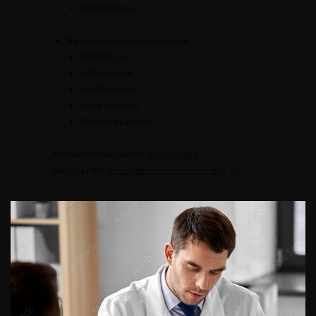
DROUIN Sarah
Membres nommés par le Syndicat :
BASTIDE Cyril
LEGEAIS Didier
MANEL Arnaud
SALIN Ambroise
THUILLIER Caroline
Adresse email de contact :
cnpu@cnpu.fr
Site de la FSM :
https://specialitesmedicales.org/
AVIS SUR LES DISPOSITIFS
MÉDICAUX
Bandelettes sous-urétrales
SWING-BAND SB3 etSWING-BAND SB4
GYNECARE TVT
CYRENE et CYRENE PREMIUM