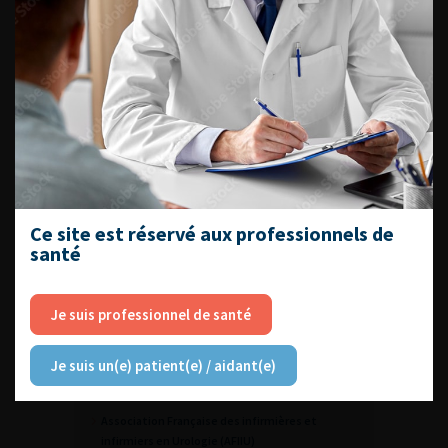
ARIS
OBTURATEUR GYNECARE TVT
GYNECARE TVT EXACT
ARRÊTÉS DU 30 AVRIL 2025
Arrêté pose des bandelettes sous-urétrales
Arrêté sur la réalisation d’une promontofixation
Arrêté sur le traitement des complications graves
CONTINUER VOTRE
Ce site est réservé aux professionnels de
LECTURE
santé
Conseil National des Universités (CNU)
Je suis professionnel de santé
Syndicat National des Chirurgiens Urologues
Français (SNCUF)
Je suis un(e) patient(e) / aidant(e)
Association Française des Urologues en
Formation (AFUF)
Association Française des infirmières et
infirmiers en Urologie (AFIIU)