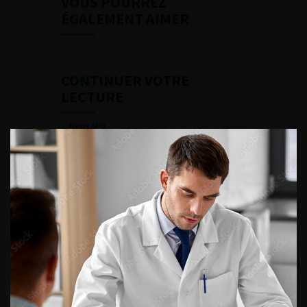
VOUS POURREZ
ÉGALEMENT AIMER
CONTINUER VOTRE
LECTURE
News AFU
Urofrance
Ecosystème de l’AFU
Maison de l’urologie
Organisation et structure
ACCÈS DIRECT
Fiches informations pour vos
patients