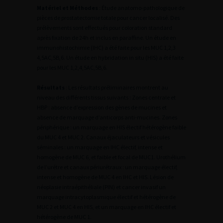
Matériel et Méthodes
: Étude anatomo-pathologique de
pièces de prostatectomie totale pour cancer localisé. Des
prélèvements sont effectués pour coloration standard
après fixation de 24h et inclus en paraffine. Un étude en
immunohistochimie (IHC) a été faite pour les MUC 1,2,3
4,5AC,5B,6. Un étude en hybridation in situ (HIS) a été faite
pour les MUC 1,2,4,5AC,5B,6.
Résultats
: Les résultats préliminaires montrent au
niveau des différents tissus suivants : Zones centrale et
HBP : absence d’expression des gènes de mucines et
absence de marquage d’anticorps anti-mucines. Zones
périphérique : un marquage en HIS électif hétérogène faible
du MUC 4 et MUC 2. Canaux éjaculateurs et vésicules
séminales : un marquage en IHC électif, intense et
homogène de MUC 6, et faible et focal de MUC1. Urothélium
de l’urétre et canaux périurétraux : un marquage électif,
intense et homogène de MUC 4 en IHC et HIS. Lésion de
néoplasie intraépithéliale (PIN) et cancer invasif un
marquage intracytoplasmique électif et hétérogène de
MUC 2 et MUC 4 en HIS, et un marquage en IHC électif et
hétérogène de MUC 1.