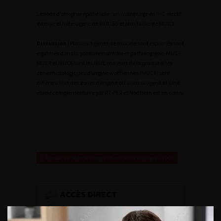
Lésions d’atrophie épithéliale : un marquage en IHC électif,
intense et hétérogène de MUC 5B et plus faible de MUC 1
Discussion
: Plusieurs gènes de mucine sont exprimés sont
exprimés dans la prostate normale et pathologique. MUC2,
MUC4 et MUC6 sont les MUC majeurs de la prostate. les
zones histologiques d’origine wolffiennes (MUC6) sont
différenciées des zones d’origine du sinus urogénital. Une
étude complémentaire par RT-PCR et Northern est en cours.
Retour au 96ème congrès français d’urologie – 2002
ACCÈS DIRECT
Fiches informations pour vos
patients