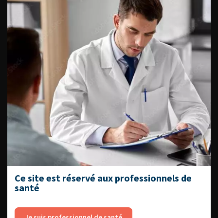
Dernières recommandations
Référentiel du Collège d’Urologie
Espace Accréditation des médecins
Livrets du CFEU pour l'interne
DATES À RETENIR
Ce site est réservé aux professionnels de
DU VENDREDI 4 AU SAMEDI 5
santé
SEPTEMBRE 2026
Journée d’andrologie et de
médecine sexuelle 2026
Je suis professionnel de santé