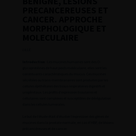
BENIGNE, LESIONS
PRECANCEREUSES ET
CANCER. APPROCHE
MORPHOLOGIQUE ET
MOLECULAIRE
LILLE.
Introduction
: Les mucines humaines sont des O-
glycoprotéines de haut poids moléculaire, elles sont les
constituants caractéristiques du mucus. Ces mucines
sécrétées ou trans-membranaires sont produites par les
cellules épithéliales des tissus respiratoires digestifs et
urogénitaux. Les profils d’expression tissulaires et
cellulaires sont complexes et susceptibles de dérégulation
dans les cellules tumorales.
Le but de l’étude était d’étudier l’expression des gènes de
mucines dans la prostate normale, en cas d’HBP, de lésions
précancéreuses et de cancer.