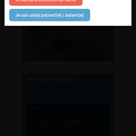
Je suis un(e) patient(e) / aidant(e)
ENQUÊTES DE PRATIQUES
EN UROLOGIE
L'AFU ACADÉMIE
Compétences non techniques : comment
les travailler au quotidien ?