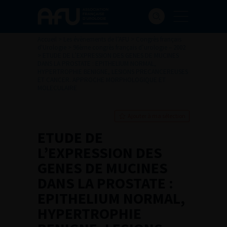
Accueil
>
Les évènements de l’AFU
>
Congrès français
d'Urologie
>
96ème congrès français d’urologie – 2002
>
ETUDE DE L’EXPRESSION DES GENES DE MUCINES
DANS LA PROSTATE : EPITHELIUM NORMAL,
HYPERTROPHIE BENIGNE, LESIONS PRECANCEREUSES
ET CANCER. APPROCHE MORPHOLOGIQUE ET
MOLECULAIRE
Ajouter à ma sélection
ETUDE DE
L’EXPRESSION DES
GENES DE MUCINES
DANS LA PROSTATE :
EPITHELIUM NORMAL,
HYPERTROPHIE