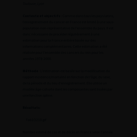
Toulouse, Lyon
Contexte et objectifs
: Comme dans tous les pays latins,
l’enregistrement du cancer en France est limité à une sous-
population non-représentative de l’ensemble du pays. Il est
donc nécessaire de procéder régulièrement à une
estimation pour la France entière basée sur des
informations complémentaires. Cette estimation a été
réalisée pour l’ensemble des cancers du rein pour les
années 1978-2000.
Méthode
: L’estimation est basée sur la modélisation du
rapport incidence/mortalité en fonction de l’âge, du sexe,
de la période et du lieu d’enregistrement. Elle utilise un
modèle âge-cohorte dont les composantes sont lissées par
une fonction spline.
Résultats
:
Tab1O210.gif
Nombre estimé de cas et de décès en France selon l’année