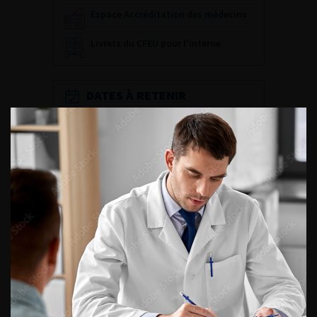
Espace Accréditation des médecins
Livrets du CFEU pour l'interne
DATES À RETENIR
DU VENDREDI 4 AU SAMEDI 5
SEPTEMBRE 2026
Journée d’andrologie et de
médecine sexuelle 2026