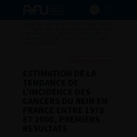
Accueil
>
Les évènements de l’AFU
>
Congrès français
d'Urologie
>
96ème congrès français d’urologie – 2002
>
ESTIMATION DE LA TENDANCE DE L’INCIDENCE DES
CANCERS DU REIN EN FRANCE ENTRE 1978 ET 2000,
PREMIERS RESULTATS
Ajouter à ma sélection
ESTIMATION DE LA
TENDANCE DE
L’INCIDENCE DES
CANCERS DU REIN EN
FRANCE ENTRE 1978
ET 2000, PREMIERS
RESULTATS