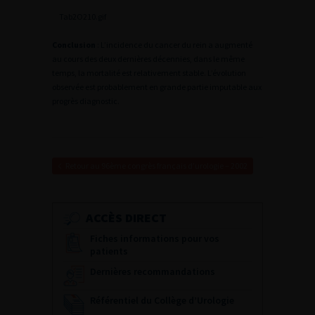
Tab2O210.gif
Conclusion
: L’incidence du cancer du rein a augmenté
au cours des deux dernières décennies, dans le même
temps, la mortalité est relativement stable. L’évolution
observée est probablement en grande partie imputable aux
progrès diagnostic.
Retour au 96ème congrès français d’urologie – 2002
ACCÈS DIRECT
Fiches informations pour vos
patients
Dernières recommandations
Référentiel du Collège d’Urologie