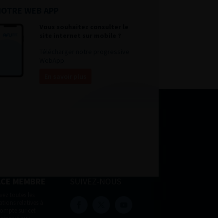
NOTRE WEB APP
Vous souhaitez consulter le
site internet sur mobile ?
Télécharger notre progressive
WebApp.
En savoir plus
ACE MEMBRE
SUIVEZ-NOUS
vez toutes les
tions relatives à
compte sur cet