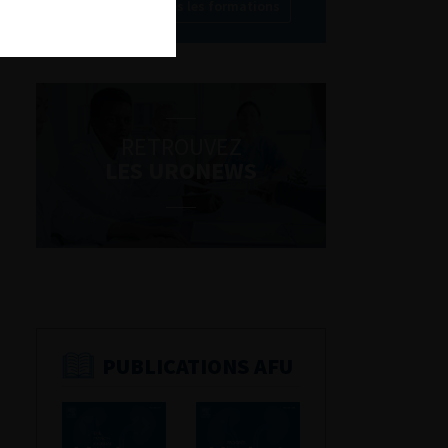
Découvrir toutes les formations
RETROUVEZ
LES URONEWS
PUBLICATIONS AFU