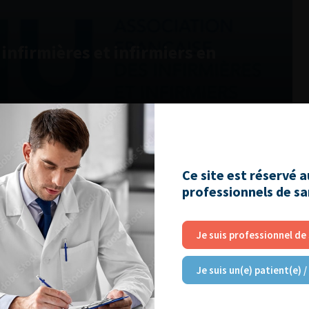
infirmières et infirmiers en
Ce site est réservé 
professionnels de s
Je suis professionnel de
Je suis un(e) patient(e) /
ionnel d’Urologie (CNPU)