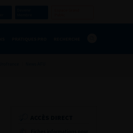
Devenir
Espace Grand
er
Membre
Public
NS
PRATIQUES PRO
RECHERCHE
Urofrance
News AFU
ACCÈS DIRECT
Fiches informations pour