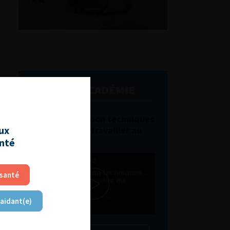
L'AFU ACADÉMIE
Compétences non techniques
aux
: comment les travailler au
quotidien ?
anté
 santé
 aidant(e)