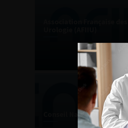
Association Française des 
Urologie (AFIIU)
Conseil National Profess