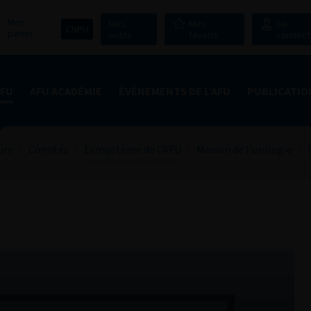
Mon
Mes
Mes
Se
CNPU
panier
outils
favoris
connect
AFU
AFU ACADÉMIE
ÉVÈNEMENTS DE L’AFU
PUBLICATIO
ure
Comités
Ecosystème de l’AFU
Maison de l’urologie