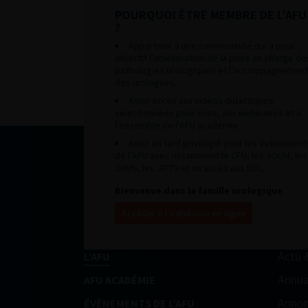
POURQUOI ÊTRE MEMBRE DE L’AFU
?
Appartenir à une communauté qui a pour
objectif l’amélioration de la prise en charge de
pathologies urologiques et l’accompagnement
des urologues.
Avoir accès aux vidéos didactiques
sélectionnées pour vous, aux webinaires et à
l’ensemble de l’AFU académie.
Avoir un tarif privilégié pour les évènement
de l’AFU avec notamment le CFU, les JOUM, les
JAMS, les JITTU et un accès aux SUC.
Bienvenue dans la famille urologique
Accéder à l’adhésion en ligne
Actu 
L’AFU
Annua
AFU ACADÉMIE
Annon
ÉVÈNEMENTS DE L’AFU