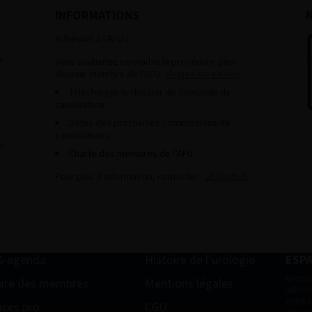
INFORMATIONS
Adhésion à l’AFU :
s
Vous souhaitez connaître la procédure pour
devenir membre de l’AFU,
cliquez sur ce lien
Télécharger le dossier de demande de
candidature.
Dates des prochaines commissions de
candidatures
s
Charte des membres de l’AFU.
Pour plus d’information, contacter :
afu@afu.fr
& agenda
Histoire de l’urologie
ESP
Retrou
ire des membres
Mentions légales
informa
votre 
ces pro
CGU