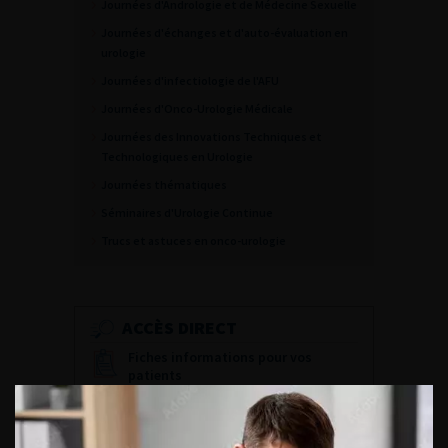
Journées d'Andrologie et de Médecine Sexuelle
Journées d'échanges et d'auto-évaluation en
urologie
Journées d'infectiologie de l'AFU
Journées d'Onco-Urologie Médicale
Journées des Innovations Techniques et
Technologiques en Urologie
Journées thématiques
Séminaires d'Urologie Continue
Trucs et astuces en onco-urologie
ACCÈS DIRECT
Fiches informations pour vos
patients
Dernières recommandations
Référentiel du Collège d’Urologie