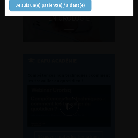
Je suis un(e) patient(e) / aidant(e)
ENQUÊTES DE PRATIQUES
EN UROLOGIE
L'AFU ACADÉMIE
Compétences non techniques : comment
les travailler au quotidien ?
Découvrir toutes les formations