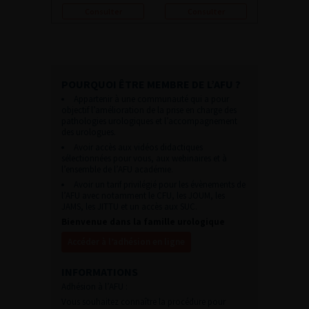
Consulter
Consulter
POURQUOI ÊTRE MEMBRE DE L’AFU ?
Appartenir à une communauté qui a pour
objectif l’amélioration de la prise en charge des
pathologies urologiques et l’accompagnement
des urologues.
Avoir accès aux vidéos didactiques
sélectionnées pour vous, aux webinaires et à
l’ensemble de l’AFU académie.
Avoir un tarif privilégié pour les évènements de
l’AFU avec notamment le CFU, les JOUM, les
JAMS, les JITTU et un accès aux SUC.
Bienvenue dans la famille urologique
Accéder à l’adhésion en ligne
INFORMATIONS
Adhésion à l’AFU :
Vous souhaitez connaître la procédure pour