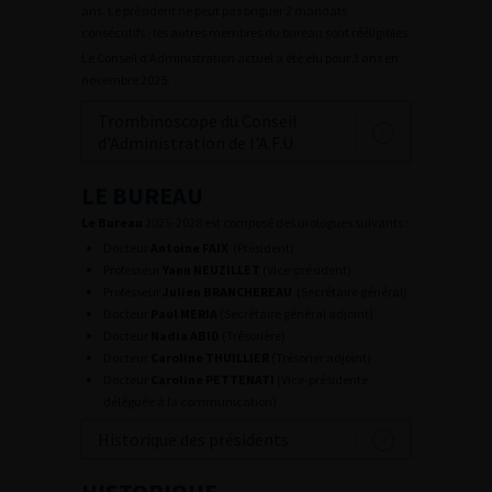
ans. Le président ne peut pas briguer 2 mandats
consécutifs ; les autres membres du bureau sont rééligibles.
Le Conseil d’Administration actuel a été élu pour 3 ans en
novembre 2025.
Trombinoscope du Conseil
d'Administration de l'A.F.U
LE BUREAU
Le Bureau
2025-2028 est composé des urologues suivants :
Docteur
Antoine FAIX
(Président)
Professeur
Yann
NEUZILLET
(Vice-président)
Professeur
Julien BRANCHEREAU
(Secrétaire général)
Docteur
Paul MERIA
(Secrétaire général adjoint)
Docteur
Nadia ABID
(Trésorière)
Docteur
Caroline THUILLIER
(Trésorier adjoint)
Docteur
Caroline PETTENATI
(Vice-présidente
déléguée à la communication)
Historique des présidents