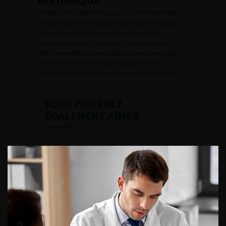
HISTORIQUE
Fondée en 1896, par Félix Guyon, son action essentielle se
limita pendant longtemps à l’organisation d’un congrès
annuel, dont les présidents successifs devenaient
membres permanents du conseil d’administration. En
1986, l’assemblée générale adopta de nouveaux statuts
créant notamment un conseil d’administration
démocratiquement élu par l’ensemble de ses membres.
VOUS POURREZ
ÉGALEMENT AIMER
CONTINUER VOTRE
LECTURE
News AFU
Urofrance
Ecosystème de l’AFU