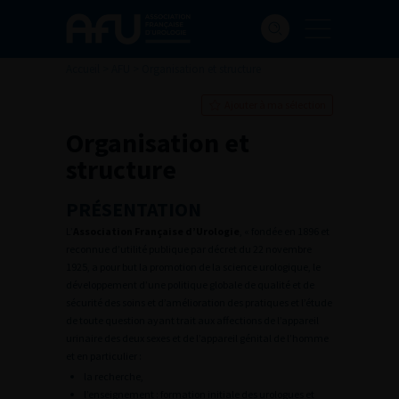
Accueil
>
AFU
>
Organisation et structure
Ajouter à ma sélection
Organisation et
structure
PRÉSENTATION
L’
Association Française d’Urologie
, « fondée en 1896 et
reconnue d’utilité publique par décret du 22 novembre
1925, a pour but la promotion de la science urologique, le
développement d’une politique globale de qualité et de
sécurité des soins et d’amélioration des pratiques et l’étude
de toute question ayant trait aux affections de l’appareil
urinaire des deux sexes et de l’appareil génital de l’homme
et en particulier :
la recherche,
l’enseignement : formation initiale des urologues et