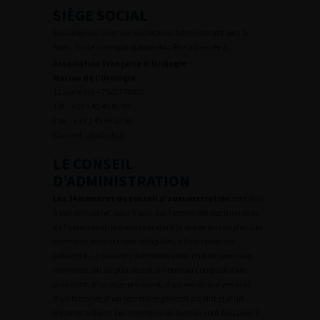
SIÈGE SOCIAL
Son siège social et son secrétariat administratif sont à
Paris. Toute correspondance doit être adressée à :
Association Française d’Urologie
Maison de l’Urologie
11 rue Viète – 75017 PARIS
Tél. : +33 1 45 48 06 09
Fax. : +33 1 45 48 12 92
Courriel :
afu@afu.fr
LE CONSEIL
D’ADMINISTRATION
Les 24 membres du conseil d’administration
sont élus,
à bulletin secret, pour 3 ans, par l’ensemble des membres
de l’association présents pendant la durée du congrès. Les
membres sortants sont rééligibles, à l’exception du
président. Le conseil d’administration choisit parmi ses
membres, au scrutin secret, un bureau composé d’un
président, d’un vice-président, d’un secrétaire général,
d’un trésorier, d’un secrétaire général adjoint et d’un
trésorier adjoint. Les membres du bureau sont élus pour 3