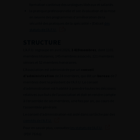
formation continue des urologues libéraux et salariés
la pratique professionnelle et son évaluation et la mise
en oeuvre des programmes d’amélioration de la
sécurité des pratiques de la spécialité » (Extrait
des
statuts de l’A.F.U.
)
STRUCTURE
L’A.F.U. regroupe en avril 2026,
1 419 membres
, dont 1101
membres titulaires, 145 membres associés, 121 membres
séniors et 52 membres honoraires.
L’Association est administrée par un
conseil
d’administration
de 24 membres, qui élit un
bureau
de 7
membres dont le président de l’A.F.U. Le conseil
d’administration est habilité à prendre toutes les décisions
relatives aux buts de l’association et doit en rendre compte
à l’ensemble de ses membres, une fois par an, au cours de
l’assemblée générale.
Le conseil d’administration est aidé dans sa tâche par des
comités de l’A.F.U.
Pour en savoir plus, consultez
les statuts de l’A.F.U.
(PDF 76 Ko)