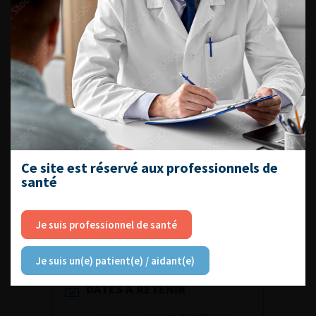
Comités
Maison de l’urologie
ACCÈS DIRECT
Fiches informations pour vos
patients
Dernières recommandations
Ce site est réservé aux professionnels de
santé
Référentiel du Collège d’Urologie
Espace Accréditation des médecins
Je suis professionnel de santé
Livrets du CFEU pour l'interne
Je suis un(e) patient(e) / aidant(e)
DATES À RETENIR