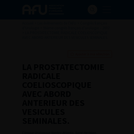
Accueil
>
Les évènements de l’AFU
>
Congrès français
d'Urologie
>
96ème congrès français d’urologie – 2002
>
LA PROSTATECTOMIE RADICALE COELIOSCOPIQUE
AVEC ABORD ANTERIEUR DES VESICULES SEMINALES.
Ajouter à ma sélection
LA PROSTATECTOMIE
RADICALE
COELIOSCOPIQUE
AVEC ABORD
ANTERIEUR DES
VESICULES
SEMINALES.
Clinique Urologique Nantes-Atlantis, Saint-Herblain.