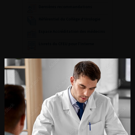
Dernières recommandations
Référentiel du Collège d’Urologie
Espace Accréditation des médecins
Livrets du CFEU pour l'interne
DATES À RETENIR
DU VENDREDI 4 AU SAMEDI 5
SEPTEMBRE 2026
Journée d’andrologie et de
médecine sexuelle 2026