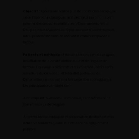
Objectif :
Après avoir réalisé plus de 200 PR coelioscopique
selon l’approche classiquement décrite, à savoir un abord
premier des vésicules séminales (VS) par ouverture du
Douglas, nous réalisons la PR par une voie d’abord toujours
intra-péritonéale mais en libérant d’emblée l’espace de
Retzius .
Patients et méthode :
4 trocarts sont mis en place après
insufflation de la cavité abdominale et de l’espace de
Retzius. Les canaux déférents et les VS seront libérés après
ouverture du col vésical et le feuillet postérieur du
Denonvillier sera ouvert une fois cette libération obtenue.
Les principaux avantages sont :
-Un temps intra-abdominal minimal, sans nécessité de
libérer l’espace de Douglas.
-Une très bonne exposition et préservation des bandelettes
neuro-vasculaires quand elle est carcinologiquement
possible.