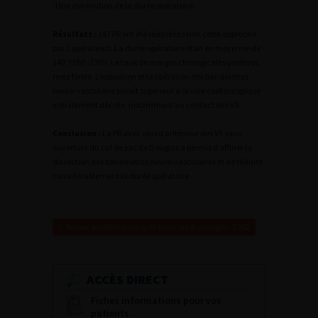
-Une diminution de la durée opératoire.
Résultats :
147 PR ont été réalisées selon cette approche
par 2 opérateurs. La durée opératoire était en moyenne de
140′ (100′-230′). Le taux de marges chirurgicales positives
reste faible. L’exposition et la libération des bandelettes
neuro-vasculaire paraît supérieur à la voie coelioscopique
initialement décrite, notamment au contact des VS.
Conclusion :
La PR avec abord antérieur des VS sans
ouverture du cul de sac de Douglas a permis d’affiner la
dissection des bandelettes neuro-vasculaires et de réduire
considérablement la durée opératoire.
Retour au 96ème congrès français d’urologie – 2002
ACCÈS DIRECT
Fiches informations pour vos
patients