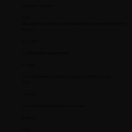
P. Coloby, G. Cuvelier
17:10
0
/BaseAbstracts/TRCA/Images/D%258EfinitionCuvelier.pdf
Définitions
et cadre
G. Cuvelier
17:15
Résultats enquete AFU
P. Coloby
17:25
0
/BaseAbstracts/TRCA/Images/Sales.pdf
Point de vue
AFCA
J.P. Sales
17:30
2
TRCA2002BRAMI
Point de vue CNAM
M. Brami
17:35