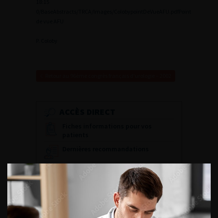
18:15
0
/BaseAbstracts/TRCA/Images/ColobypointDeVueAFU.pdf
Point
de vue AFU
P. Coloby
Retour au 96ème congrès français d’urologie – 2002
ACCÈS DIRECT
Fiches informations pour vos
patients
Dernières recommandations
Référentiel du Collège d’Urologie
Espace Accréditation des médecins
Livrets du CFEU pour l'interne