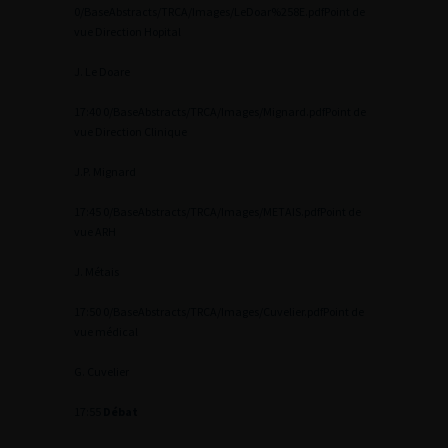
0
/BaseAbstracts/TRCA/Images/LeDoar%258E.pdf
Point de
vue Direction Hopital
J. Le Doare
17:40
0
/BaseAbstracts/TRCA/Images/Mignard.pdf
Point de
vue Direction Clinique
J.P. Mignard
17:45
0
/BaseAbstracts/TRCA/Images/METAIS.pdf
Point de
vue ARH
J. Métais
17:50
0
/BaseAbstracts/TRCA/Images/Cuvelier.pdf
Point de
vue médical
G. Cuvelier
17:55
Débat