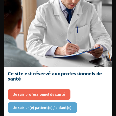
DATES À RETENIR
DU VENDREDI 4 AU SAMEDI 5
SEPTEMBRE 2026
Journée d’andrologie et de
médecine sexuelle 2026
Ce site est réservé aux professionnels de
santé
Je suis professionnel de santé
ENQUÊTES DE PRATIQUES
EN UROLOGIE
Je suis un(e) patient(e) / aidant(e)