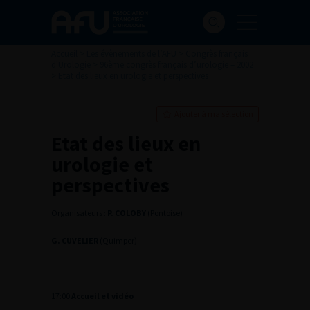
Accueil
>
Les évènements de l’AFU
>
Congrès français
d'Urologie
>
96ème congrès français d’urologie – 2002
>
Etat des lieux en urologie et perspectives
Ajouter à ma sélection
Etat des lieux en
urologie et
perspectives
Organisateurs :
P. COLOBY
(Pontoise)
G. CUVELIER
(Quimper)
17:00
Accueil et vidéo