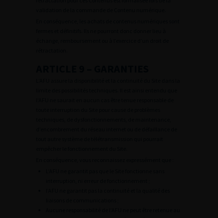
rétractation pour ces Contenus est formalisée lors de la
validation de la commande de Contenu numérique.
En conséquence, les achats de contenus numériques sont
fermes et définitifs. Ils ne pourront donc donner lieu à
échange, remboursement ou à l’exercice d’un droit de
rétractation.
ARTICLE 9 – GARANTIES
L’AFU assure la disponibilité et la continuité du Site dans la
limite des possibilités techniques. Il est ainsi entendu que
l’AFU ne saurait en aucun cas être tenue responsable de
toute interruption du Site pour cause de problèmes
techniques, de dysfonctionnements, de maintenance,
d’encombrement du réseau internet ou de défaillance de
tout autre système de télétransmission qui pourrait
empêcher le fonctionnement du Site.
En conséquence, vous reconnaissez expressément que :
L’AFU ne garantit pas que le Site fonctionne sans
interruption, ni erreur de fonctionnement ;
l’AFU ne garantit pas la continuité et la qualité des
liaisons de communications ;
Aucune responsabilité de l’AFU ne peut être retenue au