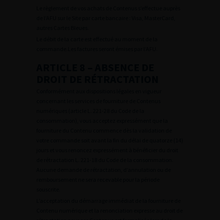
Le règlement de vos achats de Contenus s’effectue auprès
de l’AFU sur le Site par carte bancaire : Visa, MasterCard,
autres Cartes Bleues.
Le débit de la carte est effectué au moment de la
commande.Les factures seront émises par l’AFU.
ARTICLE 8 – ABSENCE DE
DROIT DE RÉTRACTATION
Conformément aux dispositions légales en vigueur
concernant les services de fourniture de Contenus
numériques (article L. 221-28 du Code de la
consommation), vous acceptez expressément que la
fourniture du Contenu commence dès la validation de
votre commande soit avant la fin du délai de quatorze (14)
jours et vous renoncez expressément à bénéficier du droit
de rétractation L. 221-18 du Code de la consommation.
Aucune demande de rétractation, d’annulation ou de
remboursement ne sera recevable pour la période
souscrite.
L’acceptation du démarrage immédiat de la fourniture de
Contenu numérique et la renonciation expresse au droit de