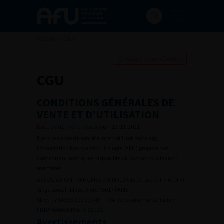
Accueil
>
CGU
Ajouter à ma sélection
CGU
CONDITIONS GÉNÉRALES DE
VENTE ET D’UTILISATION
Date de dernière mise à jour : 12/11/2021
Dans le cadre de son site internet Urofrance.org,
l’Association Française d’Urologie (AFU) propose des
contenus numériques disponibles à l’achat pour les non
membres.
ASSOCIATION FRANCAISE D’UROLOGIE (ci-après l’ « AFU »)
Siège social :11 rue Viète 75017 PARIS
SIRET : 784 663 619 000 46 – TVA Intracommunautaire :
FR10784663619 APE 7219Z
Avertissements