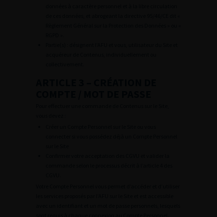
données à caractère personnel et à la libre circulation
de ces données, et abrogeant la directive 95/46/CE dit «
Règlement Général sur la Protection des Données » ou «
RGPD ».
Partie(s) : désignent l’AFU et vous, utilisateur du Site et
acquéreur de Contenus, individuellement ou
collectivement.
ARTICLE 3 – CRÉATION DE
COMPTE / MOT DE PASSE
Pour effectuer une commande de Contenus sur le Site,
vous devez :
Créer un Compte Personnel sur le Site ou vous
connecter si vous possédez déjà un Compte Personnel
sur le Site
Confirmer votre acceptation des CGVU et valider la
commande selon le processus décrit à l’article 4 des
CGVU.
Votre Compte Personnel vous permet d’accéder et d’utiliser
les services proposés par l’AFU sur le Site et est accessible
avec un identifiant et un mot de passe personnels, lesquels
sont requis à chaque connexion au Compte Personnel.