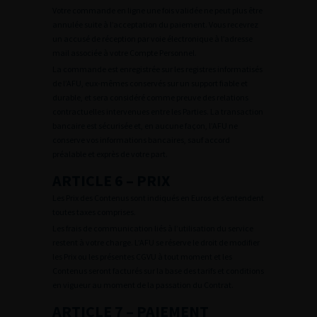
Votre commande en ligne une fois validée ne peut plus être
annulée suite à l’acceptation du paiement. Vous recevrez
un accusé de réception par voie électronique à l’adresse
mail associée à votre Compte Personnel.
La commande est enregistrée sur les registres informatisés
de l’AFU, eux-mêmes conservés sur un support fiable et
durable, et sera considéré comme preuve des relations
contractuelles intervenues entre les Parties. La transaction
bancaire est sécurisée et, en aucune façon, l’AFU ne
conserve vos informations bancaires, sauf accord
préalable et exprès de votre part.
ARTICLE 6 – PRIX
Les Prix des Contenus sont indiqués en Euros et s’entendent
toutes taxes comprises.
Les frais de communication liés à l’utilisation du service
restent à votre charge. L’AFU se réserve le droit de modifier
les Prix ou les présentes CGVU à tout moment et les
Contenus seront facturés sur la base des tarifs et conditions
en vigueur au moment de la passation du Contrat.
ARTICLE 7 – PAIEMENT