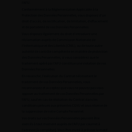
l’AFU.
Conformément à la Réglementation Applicable à la
Protection des Données Personnelles, vous disposez d’un
droit d’accès, de rectification, de limitation, d’effacement
et de portabilité de vos Données Personnelles.
Vous disposez également du droit d’introduire une
réclamation auprès de Commission Nationale de
l’Informatique et des Libertés (CNIL), ou de toute autre
autorité de contrôle compétente en matière de protection
des Données Personnelles, si vous considérez que le
traitement opéré par l’AFU constitue une violation de vos
Données Personnelles.
En revanche, l’exécution du Contrat nécessitant le
traitement de vos Données Personnelles, vous
reconnaissez et acceptez que vous ne pouvez pas vous
opposer au traitement de vos Données Personnelles par
l’AFU, sauf en cas de résiliation du Contrat dans les
conditions prévues aux présentes CGVU et sous réserve de
la suppression de votre Compte Personnel.
Vos droits sur vos Données Personnelles peuvent être
exercés à tout moment auprès de l’AFU par courriel à
l’adresse [à compléter]. Vous êtes invité à préciser le motif