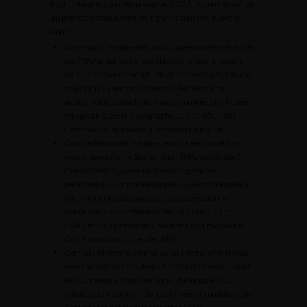
Pour l’interprétation des présentes CGVU, les termes définis
au présent article auront les significations indiquées ci-
après :
Contenu(s) : désigne(nt) les ouvrages numérisés édités
par l’AFU et qui sont disponibles sur le Site, ainsi que
tous les éléments constitutifs de ces ouvrages, tels que
mais sans s’y limiter, l’ensemble des éléments
audiovisuels, textuels, littéraires, sonores, graphiques,
typographiques et photographiques. Le détail des
Contenus est disponible directement sur le Site.
Compte Personnel : désigne l’espace personnel dont
vous disposez sur le Site édité par l’AFU accessible à
l’adresse https://www.urofrance.org/espace-
personnel/ Le Compte Personnel vous est accessible à
tout moment après que vous vous soyez dûment
inscrit dans les conditions définies à l’article 3 des
CGVU, et vous permet de visionner à tout moment le
Contenu acquis auprès de l’AFU.
Contrat : désigne le contrat conclu entre l’AFU et vous
pour l’acquisition des droits d’accès et de consultation
des Contenus accessibles sur le Site lorsque vous
validez votre commande. Les termes et conditions du