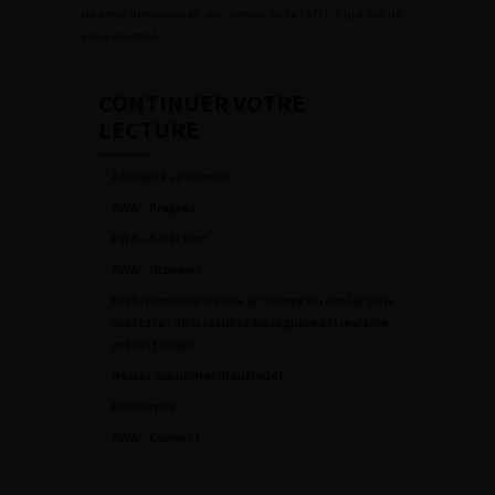
de votre demande et, sur demande de l’AFU, à justifier de
votre identité.
CONTINUER VOTRE
LECTURE
Actualités patients
PWA – Progres
PWA – Séléction
PWA – Uronews
Évolution dans la prise en charge du cancer de la
prostate : de la récidive biologique à la maladie
métastatique
Ne pas supprimer (boutique)
Recherche
PWA – Connect