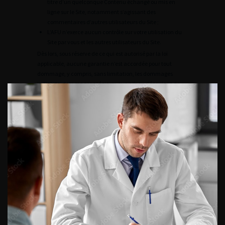
titre d’un quelconque Contenu échangé ou mis en
ligne sur le Site, notamment s’agissant des
commentaires d’autres utilisateurs du Site ;
L’AFU n’exerce aucun contrôle sur votre utilisation du
Site par vous et les autres utilisateurs du Site.
Dès lors, sous réserve de ce qui est autorisé par la loi
applicable, aucune garantie n’est accordée pour tout
dommage, y compris, sans limitation, les dommages
indirects, dommages spéciaux, punitifs ou découlant de
l’utilisation du Site, provenant de : (i) l’indisponibilité du
Site ou (ii) toute difficulté technique affectant le Site ou (iii)
incapacité d’utiliser, en totalité ou en partie, le Site ou (iv)
accès non autorisé ou altéré au Site, ou (v) une violation
des CGVU dont vous vous rendez coupable.
En revanche, l’AFU s’engage expressément à vous
rembourser ou à vous échanger les fichiers endommagés.
Dans ce cas, l’AFU vous remercie de bien vouloir en faire
état de manière détaillée au plus vite au service clientèle
conformément aux modalités prévues à l’article 11 des
présentes CGVU. L’AFU procédera, à votre choix, à l’échange
(notamment par remise d’un code de téléchargement à
valoir dans le cadre de l’offre de logiciels) ou au