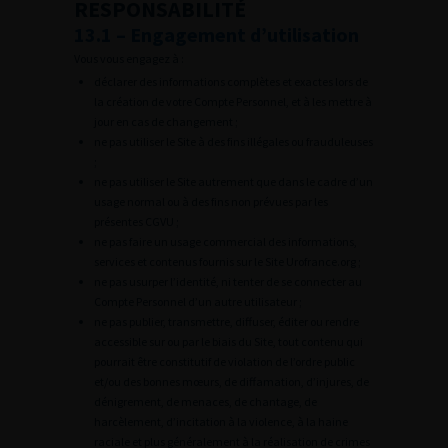
RESPONSABILITÉ
13.1 – Engagement d’utilisation
Vous vous engagez à :
déclarer des informations complètes et exactes lors de
la création de votre Compte Personnel, et à les mettre à
jour en cas de changement ;
ne pas utiliser le Site à des fins illégales ou frauduleuses
;
ne pas utiliser le Site autrement que dans le cadre d’un
usage normal ou à des fins non prévues par les
présentes CGVU ;
ne pas faire un usage commercial des informations,
services et contenus fournis sur le Site Urofrance.org ;
ne pas usurper l’identité, ni tenter de se connecter au
Compte Personnel d’un autre utilisateur ;
ne pas publier, transmettre, diffuser, éditer ou rendre
accessible sur ou par le biais du Site, tout contenu qui
pourrait être constitutif de violation de l’ordre public
et/ou des bonnes mœurs, de diffamation, d’injures, de
dénigrement, de menaces, de chantage, de
harcèlement, d’incitation à la violence, à la haine
raciale et plus généralement à la réalisation de crimes