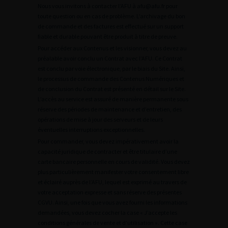
Nous vous invitons à contacter l’AFU à afu@afu.fr pour
toute question ou en cas de problème. L’archivage du bon
de commande et des factures est effectué sur un support
fiable et durable pouvant être produit à titre de preuve.
Pour accéder aux Contenus et les visionner, vous devez au
préalable avoir conclu un Contrat avec l’AFU. Ce Contrat
est conclu par voie électronique, par le biais du Site. Ainsi,
le processus de commande des Contenus Numériques et
de conclusion du Contrat est présenté en détail sur le Site.
L’accès au service est assuré de manière permanente sous
réserve des périodes de maintenance et d’entretien, des
opérations de mise à jour des serveurs et de leurs
éventuelles interruptions exceptionnelles.
Pour commander, vous devez impérativement avoir la
capacité juridique de contracter et être titulaire d’une
carte bancaire personnelle en cours de validité. Vous devez
plus particulièrement manifester votre consentement libre
et éclairé auprès de l’AFU, lequel est exprimé au travers de
votre acceptation expresse et sans réserve des présentes
CGVU. Ainsi, une fois que vous avez fourni les informations
demandées, vous devez cocher la case « J’accepte les
conditions générales de vente et d’utilisation ». Cette case