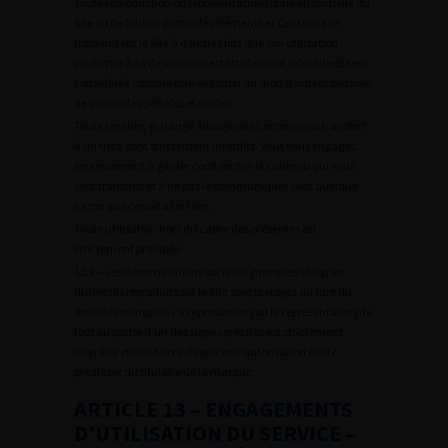
Toute reproduction ou représentation totale ou partielle du
Site ou de tout ou partie des éléments et Contenus se
trouvant sur le Site à d’autres fins que son utilisation
conforme à sa destination est strictement interdite et sera
considérée comme une violation du droit d’auteur passible
de poursuites pénales et civiles.
Toute revente, échange, louage des Contenus ou transfert
à un tiers, sont strictement interdits. Vous vous engagez
expressément à garder confidentiel le Contenu qui vous
sera transmis et à ne pas le communiquer sous quelque
forme que ce soit à un tiers.
Toute utilisation hors du cadre des présentes est
strictement prohibée.
12.2 – Les dénominations sociales, marques et signes
distinctifs reproduits sur le Site sont protégés au titre du
droit des marques. La reproduction ou la représentation de
tout ou partie d’un des signes précités est strictement
interdite et doit faire l’objet d’une autorisation écrite
préalable du titulaire de la marque.
ARTICLE 13 – ENGAGEMENTS
D’UTILISATION DU SERVICE –