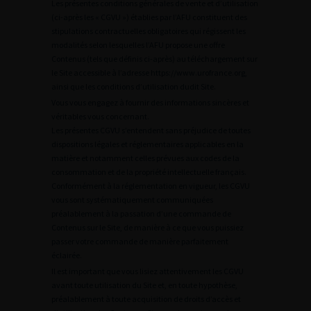
Les présentes conditions générales de vente et d’utilisation
(ci-après les « CGVU ») établies par l’AFU constituent des
stipulations contractuelles obligatoires qui régissent les
modalités selon lesquelles l’AFU propose une offre
Contenus (tels que définis ci-après) au téléchargement sur
le Site accessible à l’adresse https://www.urofrance.org,
ainsi que les conditions d’utilisation dudit Site.
Vous vous engagez à fournir des informations sincères et
véritables vous concernant.
Les présentes CGVU s’entendent sans préjudice de toutes
dispositions légales et réglementaires applicables en la
matière et notamment celles prévues aux codes de la
consommation et de la propriété intellectuelle français.
Conformément à la réglementation en vigueur, les CGVU
vous sont systématiquement communiquées
préalablement à la passation d’une commande de
Contenus sur le Site, de manière à ce que vous puissiez
passer votre commande de manière parfaitement
éclairée.
Il est important que vous lisiez attentivement les CGVU
avant toute utilisation du Site et, en toute hypothèse,
préalablement à toute acquisition de droits d’accès et