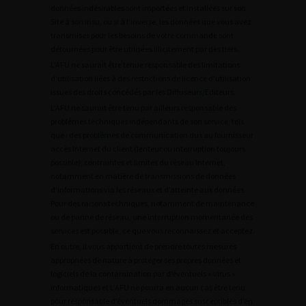
données indésirables sont importées et installées sur son
Site à son insu, ou si à l’inverse, les données que vous avez
transmises pour les besoins de votre commande sont
détournées pour être utilisées illicitement par des tiers.
L’AFU ne saurait être tenue responsable des limitations
d’utilisation liées à des restrictions de licence d’utilisation
issues des droits concédés par les Diffuseurs/Editeurs.
L’AFU ne saurait être tenu par ailleurs responsable des
problèmes techniques indépendants de son service, tels
que : des problèmes de communication dus au fournisseur
accès Internet du client (lenteur ou interruption toujours
possible), contraintes et limites du réseau Internet,
notamment en matière de transmissions de données
d’informations via les réseaux et d’atteinte aux données.
Pour des raisons techniques, notamment de maintenance
ou de panne de réseau, une interruption momentanée des
services est possible, ce que vous reconnaissez et acceptez.
En outre, il vous appartient de prendre toutes mesures
appropriées de nature à protéger ses propres données et
logiciels de la contamination par d’éventuels « virus »
informatiques et L’AFU ne pourra en aucun cas être tenu
pour responsable d’éventuels dommages susceptibles d’en