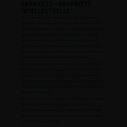
ARTICLE 12 – PROPRIÉTÉ
INTELLECTUELLE
12.1 – Tous les fichiers de logiciels en téléchargement
reproduits sur le Site sont strictement réservés au titre du
droit d’auteur ainsi qu’au titre de la propriété intellectuelle
par leurs titulaires et pour le monde entier. A ce titre et
conformément aux dispositions du Code de la propriété
intellectuelle, seule l’utilisation pour un usage privé sous
réserve de dispositions différentes voire plus restrictives du
Code de la propriété intellectuelle est autorisée.
Aucune stipulation des présentes CGVU, ni l’accès et/ou
l’utilisation du Site, n’implique de transfert de droits de
propriété intellectuelle à votre profit. Vous vous interdisez
donc de porter atteinte, directement ou indirectement, au
Site ou à l’un quelconque de ses éléments constitutifs, ce
incluant les Contenus.
Vous reconnaissez et acceptez que l’AFU ne vous concède,
en vertu des présentes CGVU, qu’un droit limité, non
exclusif, non transférable, non cessible d’accès au Site et
d’utilisation des Contenus pour lesquels vous avez passé
commande auprès de l’AFU.