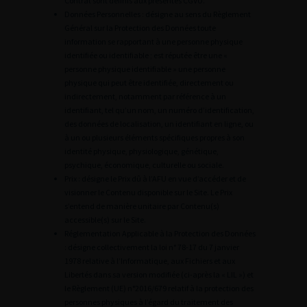
Contrat sont définis aux présentes CGVU.
Données Personnelles : désigne au sens du Règlement
Général sur la Protection des Données toute
information se rapportant à une personne physique
identifiée ou identifiable ; est réputée être une «
personne physique identifiable » une personne
physique qui peut être identifiée, directement ou
indirectement, notamment par référence à un
identifiant, tel qu’un nom, un numéro d’identification,
des données de localisation, un identifiant en ligne, ou
à un ou plusieurs éléments spécifiques propres à son
identité physique, physiologique, génétique,
psychique, économique, culturelle ou sociale.
Prix : désigne le Prix dû à l’AFU en vue d’accéder et de
visionner le Contenu disponible sur le Site. Le Prix
s’entend de manière unitaire par Contenu(s)
accessible(s) sur le Site.
Réglementation Applicable à la Protection des Données
: désigne collectivement la loi n° 78-17 du 7 janvier
1978 relative à l’Informatique, aux Fichiers et aux
Libertés dans sa version modifiée (ci-après la « LIL ») et
le Règlement (UE) n°2016/679 relatif à la protection des
personnes physiques à l’égard du traitement des