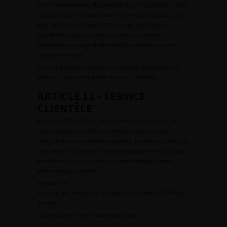
Les remboursements des produits dans l’hypothèse visée à
l’article 9 seront effectués dans les meilleurs délais et au
plus tard dans les trente (30) jours suivant la date à
laquelle le droit a été exercé. Le remboursement
s’effectuera sur proposition de l’AFU par crédit sur votre
compte bancaire.
Les avantages obtenus lors de l’achat du produit seront
perdus en cas d’annulation d’une commande.
ARTICLE 11 – SERVICE
CLIENTÈLE
En cas de difficultés, et notamment au cas où vous ne
recevez pas un email vous donnant accès à la page
contenant les liens de téléchargement vers les Contenus et
les licences, ou si les liens de téléchargement ne sont pas
fonctionnels, vous pouvez nous contacter pour toute
information ou question :
Par courrier :
Association Française d’Urologie, 11 rue Viète 75017 Paris,
France.
Ou par courriel : webmastering@afu.fr