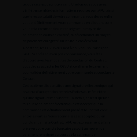
tel que cela est décrit ci-avant. Une fois que vous avez
vérifié l’ensemble des informations requises par l’AFU, ainsi
que le récapitulatif de votre commande, vous devez enfin
valider définitivement votre commande en cliquant sur «
valider la commande » et renseigner un moyen de
paiement en cours de validité, ou sélectionner un moyen
de paiement enregistré sur le Site le cas échéant.
A ce stade, les CGVU vous sont à nouveau soumises par
l’AFU. Si après en avoir pris connaissance, vous êtes
d’accord avec les modalités de conclusion du Contrat,
vous devez accepter les CGVU et confirmer le paiement
pour valider définitivement votre commande et conclure le
Contrat.
Ce deuxième clic constitue une signature électronique qui
a valeur d’acceptation entre les Parties au même titre
qu’une signature manuscrite. Toutefois, ce n’est qu’une
fois que le paiement électronique est accepté que la
commande est définitivement passé et le Contrat conclu
entre les Parties. Vous reconnaissez et acceptez qu’en
concluant ainsi le Contrat, l’AFU est expressément à faire
prélever votre compte bancaire associé au moyen de
paiement renseigné au cours de la commande.