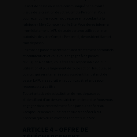
Le mot de passe vous sera communiqué par e-mail à
l’issue de la création de votre Compte Personnel. Vous
pourrez modifier votre mot de passe en accédant à la
rubrique « Mon Compte » sur le Site. Vous devez informer
immédiatement l’AFU de toute perte ou utilisation non
autorisée de votre Compte Personnel, de vos identifiant et
mot de passe.
Les mot de passe et identifiant sont strictement personnels
et confidentiels et vous vous engagez à ne pas les
divulguer. A ce titre, vous êtes seul responsable de leur
utilisation et plus largement de toute action, frauduleuse
ou non, qui serait menée sous vos identifiant et mot de
passe. L’AFU ne saurait en aucun cas être tenue pour
responsable à ce titre.
Toute tentative de substitution de mot de passe ou
d’identifiant d’un tiers est strictement interdite. Vous vous
engagez donc expressément à ne jamais accéder au
Compte Personnel d’un tiers en vue d’accéder à du
Contenu que vous n’avez pas acheté sur le Site.
ARTICLE 4 – OFFRE DE
TÉLÉCHARGEMENT –