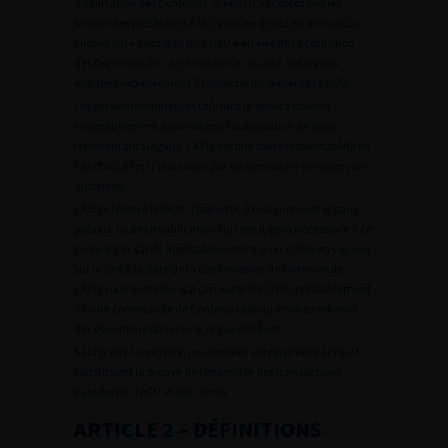
d’utilisation des Contenus. Si vous n’acceptez pas les
termes des présentes CGVU, vous ne devez en aucun cas
cliquer sur « j’accepte les CGVU » en vue de l’acquisition
des Contenus. En cas d’utilisation du Site, vous vous
engagez expressément à respecter les présentes CGVU.
Les personnes mineures utilisant le service doivent
impérativement avoir obtenu l’autorisation de leurs
représentants légaux. L’AFU décline toute responsabilité en
cas d’accès et d’utilisation par une personne mineure non
autorisée.
L’AU se réserve le droit d’apporter, à tout moment et sans
préavis, toutes modifications qu’elle jugera nécessaire à ce
service. Les CGVU applicables seront alors celles en vigueur
sur le Site à la date de la confirmation de commande.
L’AFU vous invite donc à consulter les CGVU préalablement
à toute commande de Contenus afin que voyez informé
des évolutions du service, le cas échéant.
Sauf preuve contraire, les données enregistrées par l’AFU
constituent la preuve de l’ensemble des transactions
passées par l’AFU et ses clients.
ARTICLE 2 – DÉFINITIONS