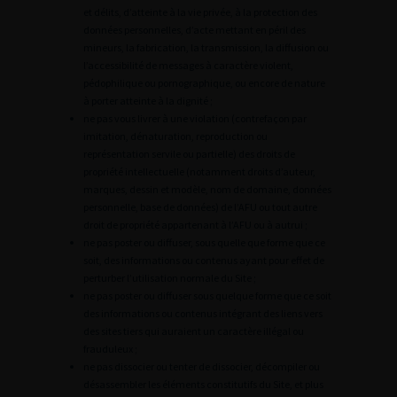
et délits, d’atteinte à la vie privée, à la protection des
données personnelles, d’acte mettant en péril des
mineurs, la fabrication, la transmission, la diffusion ou
l’accessibilité de messages à caractère violent,
pédophilique ou pornographique, ou encore de nature
à porter atteinte à la dignité ;
ne pas vous livrer à une violation (contrefaçon par
imitation, dénaturation, reproduction ou
représentation servile ou partielle) des droits de
propriété intellectuelle (notamment droits d’auteur,
marques, dessin et modèle, nom de domaine, données
personnelle, base de données) de l’AFU ou tout autre
droit de propriété appartenant à l’AFU ou à autrui ;
ne pas poster ou diffuser, sous quelle que forme que ce
soit, des informations ou contenus ayant pour effet de
perturber l’utilisation normale du Site ;
ne pas poster ou diffuser sous quelque forme que ce soit
des informations ou contenus intégrant des liens vers
des sites tiers qui auraient un caractère illégal ou
frauduleux ;
ne pas dissocier ou tenter de dissocier, décompiler ou
désassembler les éléments constitutifs du Site, et plus