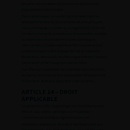
découler, tels que pertes de données ou détérioration
d’équipement informatique.
Dans certains pays, les lois en vigueurs interdisent ou
restreignent le libre accès à certaines œuvres de l’esprit ;
vous vous engagez à vérifier qu’au regard de la loi du lieu
de votre commande, il n’existe pas de semblables interdits
ou restrictions concernant les fichiers numériques
commandés. La responsabilité de l’AFU concernant les
contenus ne pourra être engagée du fait du caractère
illicite de la commande, du téléchargement des Contenus
commandés et de l’usage que vous en faites.
Vous êtes seul responsable de l’utilisation que vous faites
du service, et ne saurez tenir responsable l’AFU pour toute
réclamation et/ou procédure faite à son encontre.
ARTICLE 14 – DROIT
APPLICABLE
Les présentes CGVU, et plus largement les relations entre
l’AFU et vous-même, sont régies et interprétées
conformément aux lois et règlements français.
Les Parties s’engagent à soumettre tout litige relatif aux
présentes CGVU, à leur interprétation, leur validité et/ou