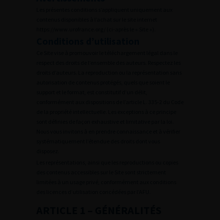
Les présentes conditions s’appliquent uniquement aux
contenus disponibles à l’achat sur le site internet
https://www.urofrance.org/ (ci-après le « Site »).
Conditions d’utilisation
Ce Site vise à promouvoir le téléchargement légal dans le
respect des droits de l’ensemble des auteurs. Respectez les
droits d’auteurs. La reproduction ou la représentation sans
autorisation de contenus protégés, quels que soient le
support et le format, est constitutif d’un délit,
conformément aux dispositions de l’article L. 335-2 du Code
de la propriété intellectuelle. Les exceptions à ce principe
sont définies de façon exhaustive et limitative par la loi.
Nous vous invitons à en prendre connaissance et à vérifier
systématiquement l’étendue des droits dont vous
disposez.
Les représentations, ainsi que les reproductions ou copies
des contenus accessibles sur le Site sont strictement
limitées à un usage privé, conformément aux conditions
des licences d’utilisation concédées par l’AFU.
ARTICLE 1 – GÉNÉRALITÉS