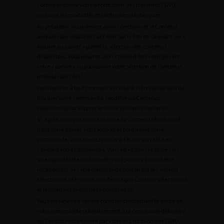
cochée entraîne votre acceptation des présentes CGVU,
incluant les modalités et contraintes techniques.
Au préalable, vous devrez avoir sélectionner le Contenu
auquel vous souhaitez accéder sur le Site en cliquant sur «
Ajouter au panier » parmi la sélection des contenus
disponibles. Vous pourrez alors choisir d’être redirigé vers
votre « panier » ou poursuivre votre sélection de Contenus
proposés par l’AFU.
Vous pouvez à tout moment accéder à votre panier afin de
finaliser votre commande, modifier les Contenus
sélectionnés ou supprimer un ou plusieurs Contenus.
Si, après avoir pris connaissance du Contenu sélectionné
dans votre panier, vous souhaitez poursuivre votre
commande, vous devrez passer à l’étape suivante en
validant votre commande. Vous serez alors redirigé vers
une page dédiée sur laquelle vous pourrez consulter le
récapitulatif de votre commande contenant le Contenu
sélectionné, le Prix unitaire de chaque Contenu sélectionné
et le montant global de la commande.
Vous êtes invité à vérifier consciencieusement le détail de
votre commande préalablement à la conclusion définitive
du Contrat matérialisée par votre acceptation des CGVU,