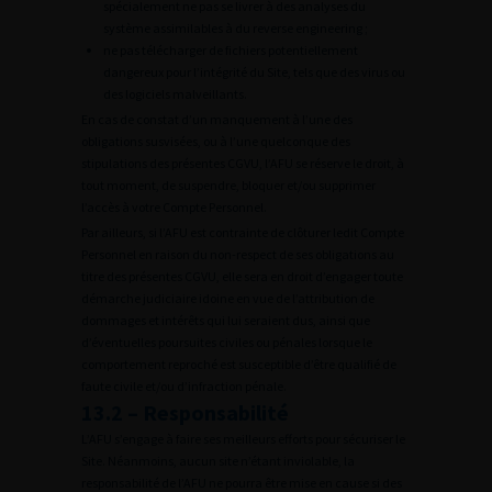
spécialement ne pas se livrer à des analyses du
système assimilables à du reverse engineering ;
ne pas télécharger de fichiers potentiellement
dangereux pour l’intégrité du Site, tels que des virus ou
des logiciels malveillants.
En cas de constat d’un manquement à l’une des
obligations susvisées, ou à l’une quelconque des
stipulations des présentes CGVU, l’AFU se réserve le droit, à
tout moment, de suspendre, bloquer et/ou supprimer
l’accès à votre Compte Personnel.
Par ailleurs, si l’AFU est contrainte de clôturer ledit Compte
Personnel en raison du non-respect de ses obligations au
titre des présentes CGVU, elle sera en droit d’engager toute
démarche judiciaire idoine en vue de l’attribution de
dommages et intérêts qui lui seraient dus, ainsi que
d’éventuelles poursuites civiles ou pénales lorsque le
comportement reproché est susceptible d’être qualifié de
faute civile et/ou d’infraction pénale.
13.2 – Responsabilité
L’AFU s’engage à faire ses meilleurs efforts pour sécuriser le
Site. Néanmoins, aucun site n’étant inviolable, la
responsabilité de l’AFU ne pourra être mise en cause si des