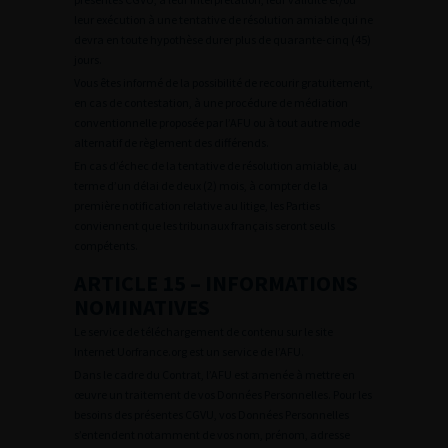
leur exécution à une tentative de résolution amiable qui ne
devra en toute hypothèse durer plus de quarante-cinq (45)
jours.
Vous êtes informé de la possibilité de recourir gratuitement,
en cas de contestation, à une procédure de médiation
conventionnelle proposée par l’AFU ou à tout autre mode
alternatif de règlement des différends.
En cas d’échec de la tentative de résolution amiable, au
terme d’un délai de deux (2) mois, à compter de la
première notification relative au litige, les Parties
conviennent que les tribunaux français seront seuls
compétents.
ARTICLE 15 – INFORMATIONS
NOMINATIVES
Le service de téléchargement de contenu sur le site
Internet Uorfrance.org est un service de l’AFU.
Dans le cadre du Contrat, l’AFU est amenée à mettre en
œuvre un traitement de vos Données Personnelles. Pour les
besoins des présentes CGVU, vos Données Personnelles
s’entendent notamment de vos nom, prénom, adresse