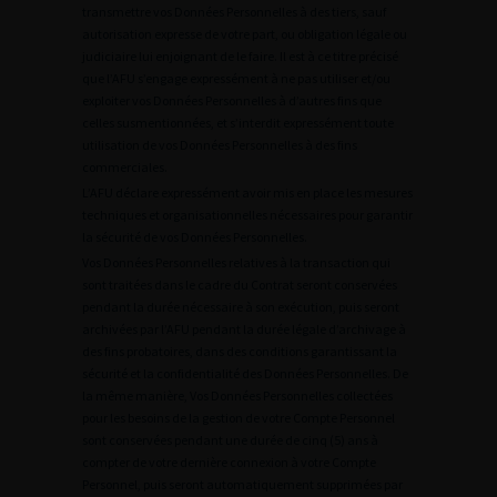
transmettre vos Données Personnelles à des tiers, sauf
autorisation expresse de votre part, ou obligation légale ou
judiciaire lui enjoignant de le faire. Il est à ce titre précisé
que l’AFU s’engage expressément à ne pas utiliser et/ou
exploiter vos Données Personnelles à d’autres fins que
celles susmentionnées, et s’interdit expressément toute
utilisation de vos Données Personnelles à des fins
commerciales.
L’AFU déclare expressément avoir mis en place les mesures
techniques et organisationnelles nécessaires pour garantir
la sécurité de vos Données Personnelles.
Vos Données Personnelles relatives à la transaction qui
sont traitées dans le cadre du Contrat seront conservées
pendant la durée nécessaire à son exécution, puis seront
archivées par l’AFU pendant la durée légale d’archivage à
des fins probatoires, dans des conditions garantissant la
sécurité et la confidentialité des Données Personnelles. De
la même manière, Vos Données Personnelles collectées
pour les besoins de la gestion de votre Compte Personnel
sont conservées pendant une durée de cinq (5) ans à
compter de votre dernière connexion à votre Compte
Personnel, puis seront automatiquement supprimées par