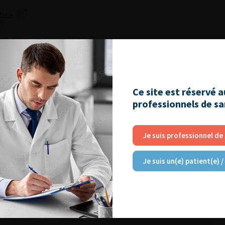
he »
NT AIMER
Ce site est réservé 
professionnels de s
Je suis professionnel de
RE
Je suis un(e) patient(e) /