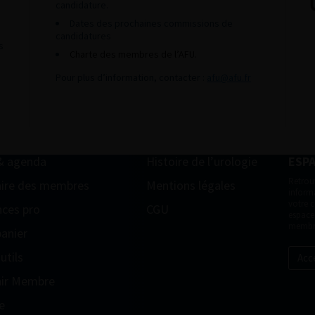
candidature.
Dates des prochaines commissions de
candidatures
s
Charte des membres de l’AFU.
Pour plus d’information, contacter :
afu@afu.fr
& agenda
Histoire de l’urologie
ESP
Retrou
ire des membres
Mentions légales
informa
votre 
ces pro
CGU
espace
membr
anier
utils
Acc
ir Membre
e