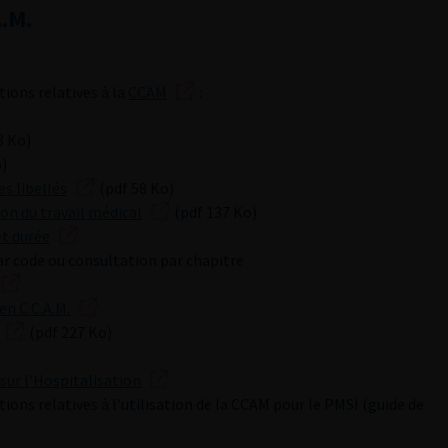
A.M.
ons relatives à la
CCAM
:
3 Ko)
)
s libellés
(pdf 58 Ko)
on du travail médical
(pdf 137 Ko)
et durée
ar code ou consultation par chapitre
en C.C.A.M.
(pdf 227 Ko)
sur l’Hospitalisation
ns relatives à l’utilisation de la CCAM pour le PMSI (guide de