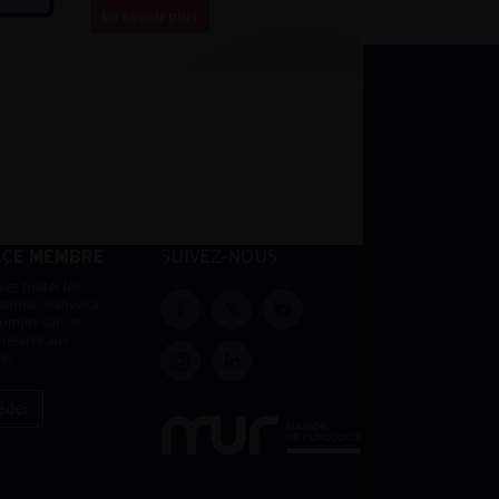
En savoir plus
ACE MEMBRE
SUIVEZ-NOUS
vez toutes les
tions relatives à
compte sur cet
 réservé aux
es.
éder