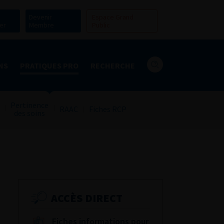
Devenir
Espace Grand
er
Membre
Public
NS
PRATIQUES PRO
RECHERCHE
Pertinence
RAAC
Fiches RCP
des soins
ACCÈS DIRECT
Fiches informations pour