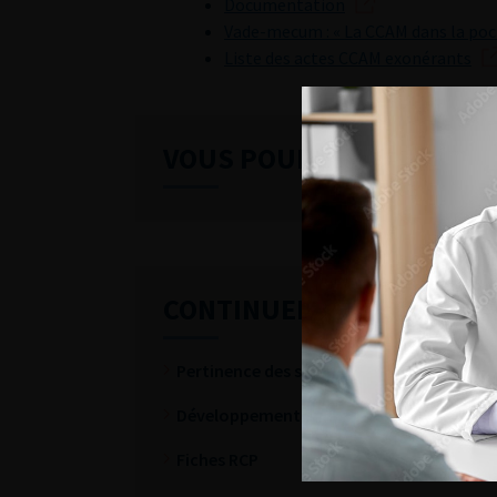
Documentation
Vade-mecum : « La CCAM dans la poc
Liste des actes CCAM exonérants
VOUS POURREZ ÉGALEME
CONTINUER VOTRE LECTU
Pertinence des soins
Développement durable
Fiches RCP