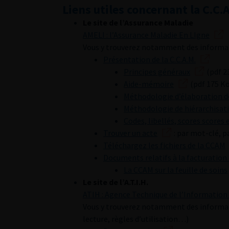
Liens utiles concernant la C.C.
Le site de l’Assurance Maladie
AMELI : l’Assurance Maladie En LIgne
Vous y trouverez notamment des informati
Présentation de la C.C.A.M.
Principes généraux
(pdf 2
Aide-mémoire
(pdf 175 Ko
Méthodologie d’élaboration de
Méthodologie de hiérarchisati
Codes, libellés, scores scores 
Trouver un acte
: par mot-clé, p
Téléchargez les fichiers de la CCAM
Documents relatifs à la facturation 
La CCAM sur la feuille de soins
Le site de l’A.T.I.H.
ATIH : Agence Technique de l’Information 
Vous y trouverez notamment des informatio
lecture, règles d’utilisation…)