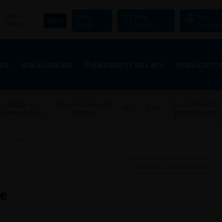
Mon
Mes
Mes
Se
CNPU
panier
outils
favoris
connect
AFU
AFU ACADÉMIE
ÉVÈNEMENTS DE L’AFU
PUBLICATIO
Codage et
Développement
Évaluation des
DPC
ETP
omenclature
durable
pratiques pro
t nomenclature
Ajouter à ma sélection
e