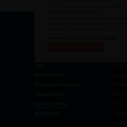
Avoir accès aux vidéos didactiques
sélectionnées pour vous, aux webinaires et à
l’ensemble de l’AFU académie.
Avoir un tarif privilégié pour les évènement
de l’AFU avec notamment le CFU, les JOUM, les
JAMS, les JITTU et un accès aux SUC.
Bienvenue dans la famille urologique
Accéder à l’adhésion en ligne
Actu 
L’AFU
Annua
AFU ACADÉMIE
Annon
ÉVÈNEMENTS DE L’AFU
Mon p
PUBLICATIONS
Mes o
PRATIQUES PRO
Deven
RECHERCHE
Press