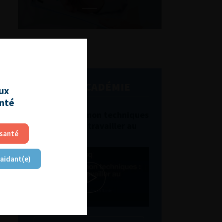
L'AFU ACADÉMIE
aux
anté
Compétences non techniques
: comment les travailler au
 santé
quotidien ?
 aidant(e)