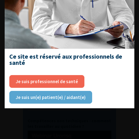
SEPTEMBRE 2026
Journée d’andrologie et de
médecine sexuelle 2026
ENQUÊTES DE PRATIQUES
Ce site est réservé aux professionnels de
EN UROLOGIE
santé
Je suis professionnel de santé
Je suis un(e) patient(e) / aidant(e)
L'AFU ACADÉMIE
Compétences non techniques : comment
les travailler au quotidien ?