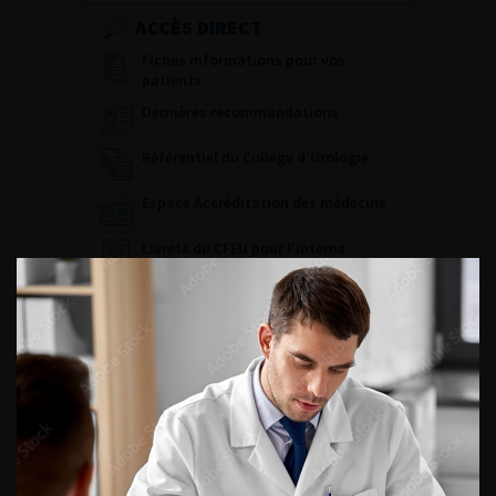
ACCÈS DIRECT
Fiches informations pour vos
patients
Dernières recommandations
Référentiel du Collège d’Urologie
Espace Accréditation des médecins
Livrets du CFEU pour l'interne
DATES À RETENIR
DU VENDREDI 4 AU SAMEDI 5