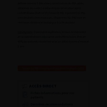
définie comme 3 élévations consécutives du PSA après
obtention du nadir. Le délai moyen de récidive après
radiothérapie était de 25,9 mois (3-99). 4 patients (6,5%)
sont décédés de métastases. 39 patients (62,9%) sont en
rémission clinique et biologique à la fin du suivi.
Conclusions
: Dans notre expérience, le taux de morbidité
de la radiothérapie adjuvante après PR est faible. Près de
40% des patients récidivent avec un délai moyen d’environ
2 ans.
Retour au 96ème congrès français d’urologie – 2002
ACCÈS DIRECT
Fiches informations pour vos
patients
Dernières recommandations