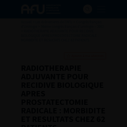
Accueil
>
Les évènements de l’AFU
>
Congrès français
d'Urologie
>
96ème congrès français d’urologie – 2002
>
RADIOTHERAPIE ADJUVANTE POUR RECIDIVE
BIOLOGIQUE APRES PROSTATECTOMIE RADICALE :
MORBIDITE ET RESULTATS CHEZ 62 PATIENTS.
Ajouter à ma sélection
RADIOTHERAPIE
ADJUVANTE POUR
RECIDIVE BIOLOGIQUE
APRES
PROSTATECTOMIE
RADICALE : MORBIDITE
ET RESULTATS CHEZ 62