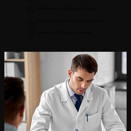
Référentiel du Collège d’Urologie
Espace Accréditation des médecins
Livrets du CFEU pour l'interne
DATES À RETENIR
DU VENDREDI 4 AU SAMEDI 5
SEPTEMBRE 2026
Journée d’andrologie et de
médecine sexuelle 2026