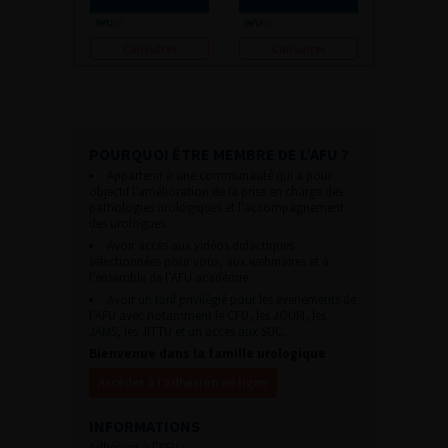
Consulter
Consulter
POURQUOI ÊTRE MEMBRE DE L’AFU ?
Appartenir à une communauté qui a pour
objectif l’amélioration de la prise en charge des
pathologies urologiques et l’accompagnement
des urologues.
Avoir accès aux vidéos didactiques
sélectionnées pour vous, aux webinaires et à
l’ensemble de l’AFU académie.
Avoir un tarif privilégié pour les évènements de
l’AFU avec notamment le CFU, les JOUM, les
JAMS, les JITTU et un accès aux SUC.
Bienvenue dans la famille urologique
Accéder à l’adhésion en ligne
INFORMATIONS
Adhésion à l’AFU :