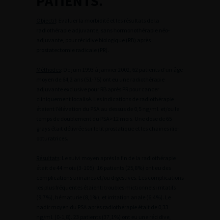
PATIENTS.
Objectif
: Evaluer la morbidité et les résultats de la
radiothérapie adjuvante, sans hormonothérapie néo-
adjuvante, pour récidive biologique (RB) après
prostatectomie radicale (PR).
Méthodes
: De juin 1993 à janvier 2002, 62 patients d’un âge
moyen de 64,2 ans (51-75) ont eu une radiothérapie
adjuvante exclusive pour RB après PR pour cancer
cliniquement localisé. Les indications de radiothérapie
étaient l’élévation du PSA au dessus de 0,5 ng/ml. et/ou le
temps de doublement du PSA>12 mois. Une dose de 65
grays était délivrée sur le lit prostatique et les chaines ilio-
obturatrices.
Résultats
: Le suivi moyen après la fin de la radiothérapie
était de 44 mois (3-105). 16 patients (25,8%) ont eu des
complications urinaires et/ou digestives. Les complications
les plus fréquentes étaient: troubles mictionnels irritatifs
(9,7%), hématurie (8,1%), et irritation anale (6,4%). Le
nadir moyen du PSA après radiothérapie était de 0,33
ng/ml. (0-1,8). 23 patients (37,1%) ont eu une récidive,