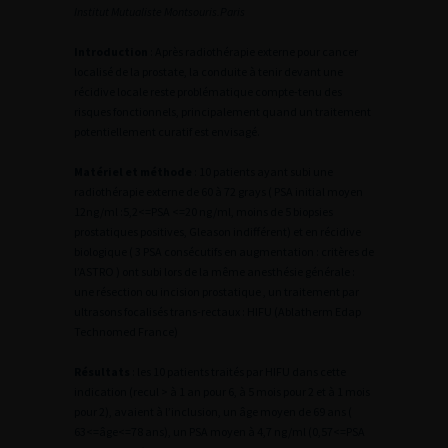
Institut Mutualiste Montsouris.Paris
Introduction
: Après radiothérapie externe pour cancer
localisé de la prostate, la conduite à tenir devant une
récidive locale reste problématique compte-tenu des
risques fonctionnels, principalement quand un traitement
potentiellement curatif est envisagé.
Matériel et méthode
: 10 patients ayant subi une
radiothérapie externe de 60 à 72 grays ( PSA initial moyen
12ng/ml :5,2<=PSA <=20 ng/ml, moins de 5 biopsies
prostatiques positives, Gleason indifférent) et en récidive
biologique ( 3 PSA consécutifs en augmentation : critères de
l’ASTRO ) ont subi lors de la même anesthésie générale :
une résection ou incision prostatique , un traitement par
ultrasons focalisés trans-rectaux : HIFU (Ablatherm Edap
Technomed France)
Résultats
: les 10 patients traités par HIFU dans cette
indication (recul > à 1 an pour 6, à 5 mois pour 2 et à 1 mois
pour 2), avaient à l’inclusion, un âge moyen de 69 ans (
63<=âge<=78 ans), un PSA moyen à 4,7 ng/ml (0,57<=PSA