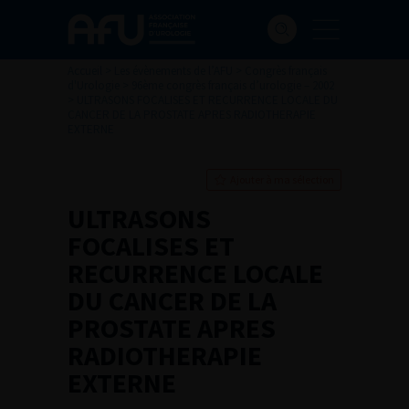
Accueil
>
Les évènements de l’AFU
>
Congrès français
d'Urologie
>
96ème congrès français d’urologie – 2002
>
ULTRASONS FOCALISES ET RECURRENCE LOCALE DU
CANCER DE LA PROSTATE APRES RADIOTHERAPIE
EXTERNE
Ajouter à ma sélection
ULTRASONS
FOCALISES ET
RECURRENCE LOCALE
DU CANCER DE LA
PROSTATE APRES
RADIOTHERAPIE
EXTERNE