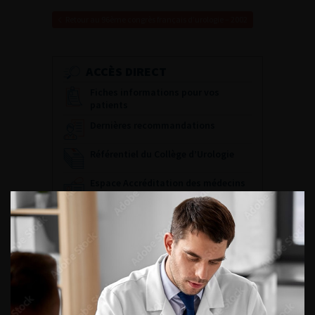
Retour au 96ème congrès français d’urologie – 2002
ACCÈS DIRECT
Fiches informations pour vos
patients
Dernières recommandations
Référentiel du Collège d’Urologie
Espace Accréditation des médecins
Livrets du CFEU pour l'interne
DATES À RETENIR