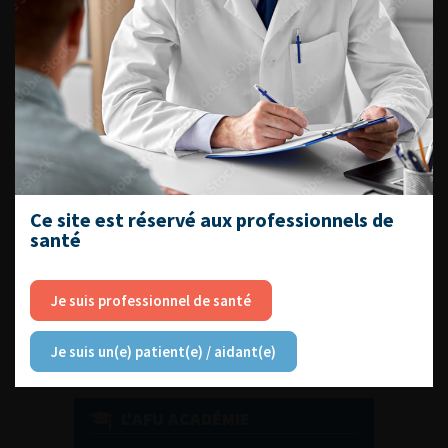
DU VENDREDI 4 AU SAMEDI 5
SEPTEMBRE 2026
Journée d’andrologie et de
médecine sexuelle 2026
Ce site est réservé aux professionnels de
santé
ENQUÊTES DE PRATIQUES
EN UROLOGIE
Je suis professionnel de santé
Je suis un(e) patient(e) / aidant(e)
L'AFU ACADÉMIE