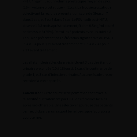
<=17,7 ng/ml) , et un volume prostatique moyen de 29 cc
(16 <=volume prostatique <=51cc). La biopsie prostatique
objectivant la récidive présentait un score de Gleason 7
dans 1 cas, et 5 ou 6 dans 9 cas. Le PSA nadir post-HIFU,
observé 1 à 3 mois après traitement,était < 0.5 ng/ml pour 6
patients sur 8 (75%). Parmi les 6 patients avec un suivi > à
1an : 4 ne présentent pas d’élévation significative du PSA, 1
PSA à 3,4 pour 8,39 avant traitement et 1 PSA à 2,43 pour
2,33 avant traitement.
Les effets indésirables observés incluent 3 cas de rétention
urinaire prolongée (10 à 18 jours), 1 cas d’incontinence de
grade 1, et 3 cas d’infection urinaire. Aucune fistule urétro-
rectale n’a été rapportée.
Conclusion
: Cette courte série permet de confirmer la
faisabilité du traitement par HIFU des récidives locales
après radiothérapie. Une sélection rigoureuse des patients
permet d’observer un rapport bénéfice-risque favorable à
court terme.