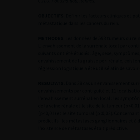
C.H.U. Pontchaillou, Rennes.
OBJECTIFS.
Définir les facteurs cliniques et p
métastatique dans les cancers du rein.
METHODES
. Les données de 593 tumeurs du rei
L’ envahissement de la surrénale local par conti
suivants ont été étudiés : âge, sexe, symptômes
envahissement de la graisse péri rénale, existe
régression logistique a été utilisé afin de savoi
RESULTATS.
Dans 38 cas un envahissement surr
envahissements par contiguité et 11 localisatio
l’envahissement surrénalien local : les symptôme
de la veine rénale et le site de la tumeur (p<0,01
(p<0,01) et le site tumoral (p :0,02). Concernan
prédictifs : les métastases ganglionnaires et à d
l’existence de métastases était prédictive.