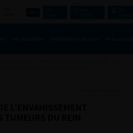
Mon
Mes
Mes
Se
CNPU
panier
outils
favoris
connect
AFU
AFU ACADÉMIE
ÉVÈNEMENTS DE L’AFU
PUBLICATIO
nçais d'Urologie
>
96ème congrès français d’urologie – 2002
>
SURRENALIEN DANS LES TUMEURS DU REIN
Ajouter à ma sélection
DE L’ENVAHISSEMENT
S TUMEURS DU REIN