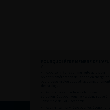
POURQUOI ÊTRE MEMBRE DE L’AFU
?
Appartenir à une communauté qui a pour
objectif l’amélioration de la prise en charge de
pathologies urologiques et l’accompagnement
des urologues.
Avoir accès aux vidéos didactiques
sélectionnées pour vous, aux webinaires et à
l’ensemble de l’AFU académie.
Avoir un tarif privilégié pour les évènement