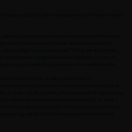
athologiques prédictifs de l’envahissement surrénalien local et
n opérées consécutivement dans notre service ont été revues.
guité ou métastatique a été noté. Les facteurs prédictifs
, taille et siège de la tumeur, stade TNM, grade de Führman,
nce de métastases ganglionnaires ou à distance. Un test de
r quels facteurs prédictifs avaient une valeur indépendante.
énalien était retrouvé. (6,4%), comprenant 27
ns métastatiques. En analyse univariée étaient prédictifs de
s, le stade T, N, M, le grade, l’envahissement de la graisse ou
). En analyse multivariée seuls étaient prédictifs : le stade T
t les métastases surrénaliennes ; en analyse univariée étaient
istance, le grade (p<0.01) et en analyse multivariée seule