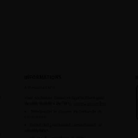
INFORMATIONS
Adhésion à l’AFU :
s
Vous souhaitez connaître la procédure pour
devenir membre de l’AFU,
cliquez sur ce lien
Télécharger le dossier de demande de
candidature.
Dates des prochaines commissions de
candidatures
s