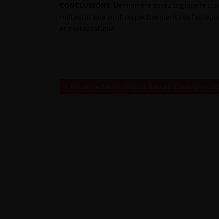
CONCLUSIONS
. De manière assez logique le sta
métastatique sont respectivement des facteurs 
et métastatique
Retour au 96ème congrès français d’urologie – 20