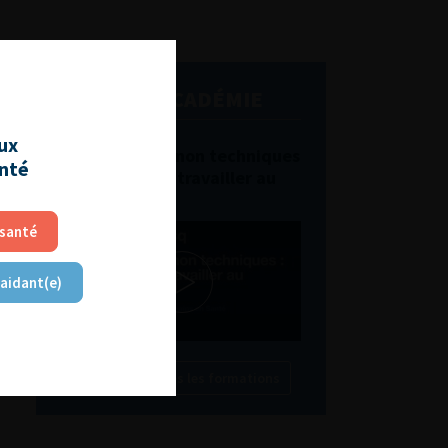
L'AFU ACADÉMIE
aux
Compétences non techniques
anté
: comment les travailler au
quotidien ?
 santé
 aidant(e)
Découvrir toutes les formations