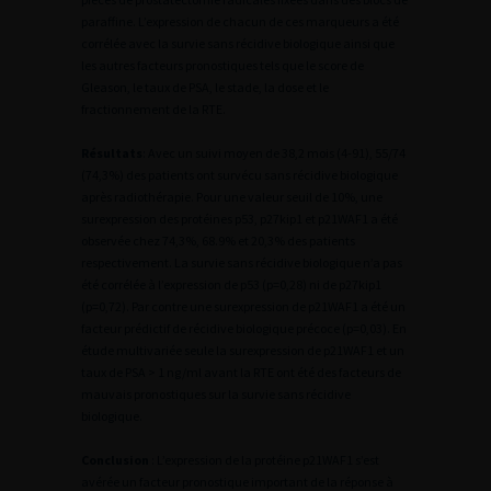
paraffine. L’expression de chacun de ces marqueurs a été
corrélée avec la survie sans récidive biologique ainsi que
les autres facteurs pronostiques tels que le score de
Gleason, le taux de PSA, le stade, la dose et le
fractionnement de la RTE.
Résultats
: Avec un suivi moyen de 38,2 mois (4-91), 55/74
(74,3%) des patients ont survécu sans récidive biologique
après radiothérapie. Pour une valeur seuil de 10%, une
surexpression des protéines p53, p27kip1 et p21WAF1 a été
observée chez 74,3%, 68.9% et 20,3% des patients
respectivement. La survie sans récidive biologique n’a pas
été corrélée à l’expression de p53 (p=0,28) ni de p27kip1
(p=0,72). Par contre une surexpression de p21WAF1 a été un
facteur prédictif de récidive biologique précoce (p=0,03). En
étude multivariée seule la surexpression de p21WAF1 et un
taux de PSA > 1 ng/ml avant la RTE ont été des facteurs de
mauvais pronostiques sur la survie sans récidive
biologique.
Conclusion
: L’expression de la protéine p21WAF1 s’est
avérée un facteur pronostique important de la réponse à