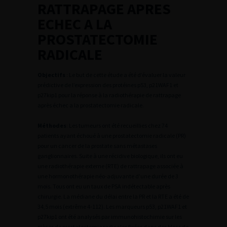
RATTRAPAGE APRES
ECHEC A LA
PROSTATECTOMIE
RADICALE
Objectifs
: Le but de cette étude a été d’évaluer la valeur
prédictive de l’expression des protéines p53, p21WAF1 et
p27kip1 pour la réponse à la radiothérapie de rattrapage
après échec a la prostatectomie radicale.
Méthodes
: Les tumeurs ont été recueillies chez 74
patients ayant échoué à une prostatectomie radicale (PR)
pour un cancer de la prostate sans métastases
ganglionnaires. Suite à une récidive biologique, ils ont eu
une radiothérapie externe (RTE) de rattrapage associée à
une hormonothérapie néo-adjuvante d’une durée de 3
mois. Tous ont eu un taux de PSA indétectable après
chirurgie. La médiane du délai entre la PR et la RTE a été de
34,5 mois (extrême 4-112). Les marqueurs p53, p21WAF1 et
p27kip1 ont été analysés par immunohistochimie sur les
pièces de prostatectomie radicales fixées dans des blocs de