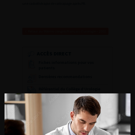
une radiothérapie de rattrapage après PR.
Retour au 96ème congrès français d’urologie – 2002
ACCÈS DIRECT
Fiches informations pour vos
patients
Dernières recommandations
Référentiel du Collège d’Urologie
Espace Accréditation des médecins
Livrets du CFEU pour l'interne