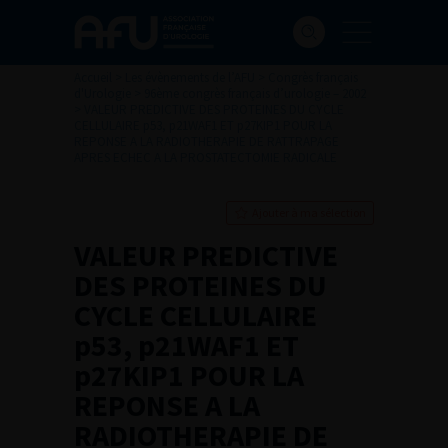
Accueil
>
Les évènements de l’AFU
>
Congrès français
d'Urologie
>
96ème congrès français d’urologie – 2002
>
VALEUR PREDICTIVE DES PROTEINES DU CYCLE
CELLULAIRE p53, p21WAF1 ET p27KIP1 POUR LA
REPONSE A LA RADIOTHERAPIE DE RATTRAPAGE
APRES ECHEC A LA PROSTATECTOMIE RADICALE
Ajouter à ma sélection
VALEUR PREDICTIVE
DES PROTEINES DU
CYCLE CELLULAIRE
p53, p21WAF1 ET
p27KIP1 POUR LA
REPONSE A LA
RADIOTHERAPIE DE