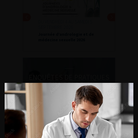
DU VENDREDI 4 AU SAMEDI 5
SEPTEMBRE 2026
Journée d’andrologie et de
médecine sexuelle 2026
ENQUÊTES DE PRATIQUES
EN UROLOGIE
L'AFU ACADÉMIE