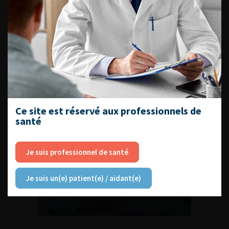
Compétences non techniques : comment
les travailler au quotidien ?
Découvrir toutes les formations
Ce site est réservé aux professionnels de
santé
Je suis professionnel de santé
RETROUVEZ
LES URONEWS
Je suis un(e) patient(e) / aidant(e)