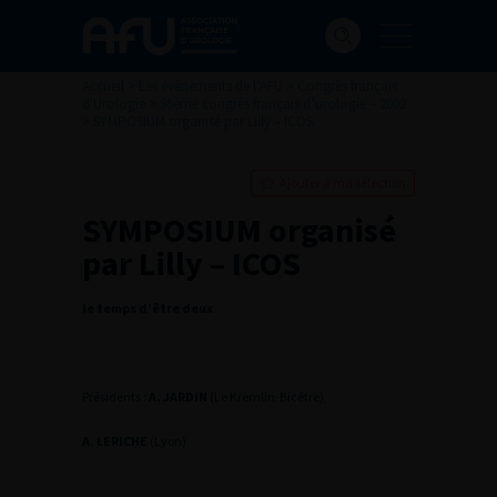
Accueil
>
Les évènements de l’AFU
>
Congrès français
d'Urologie
>
96ème congrès français d’urologie – 2002
>
SYMPOSIUM organisé par Lilly – ICOS
Ajouter à ma sélection
SYMPOSIUM organisé
par Lilly – ICOS
le temps d’être deux
Présidents :
A. JARDIN
(Le Kremlin-Bicêtre),
A. LERICHE
(Lyon)