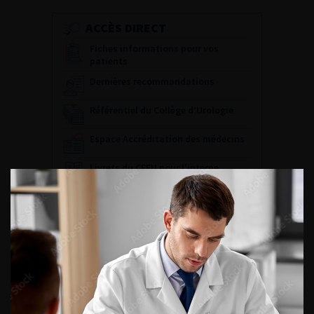
ACCÈS DIRECT
Fiches informations pour vos
patients
Dernières recommandations
Référentiel du Collège d’Urologie
Espace Accréditation des médecins
Livrets du CFEU pour l'interne
DATES À RETENIR