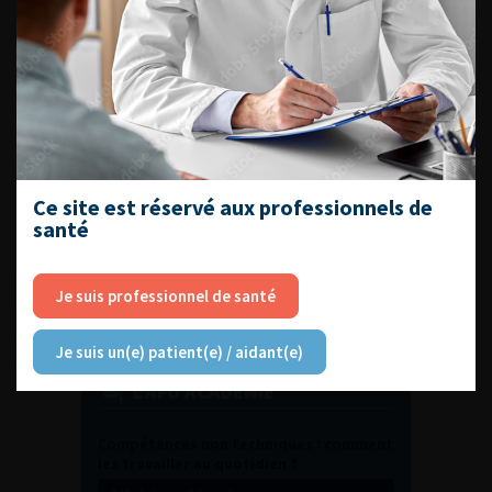
DU VENDREDI 4 AU SAMEDI 5
SEPTEMBRE 2026
Journée d’andrologie et de
médecine sexuelle 2026
Ce site est réservé aux professionnels de
ENQUÊTES DE PRATIQUES
santé
EN UROLOGIE
Je suis professionnel de santé
Je suis un(e) patient(e) / aidant(e)
L'AFU ACADÉMIE
Compétences non techniques : comment
les travailler au quotidien ?