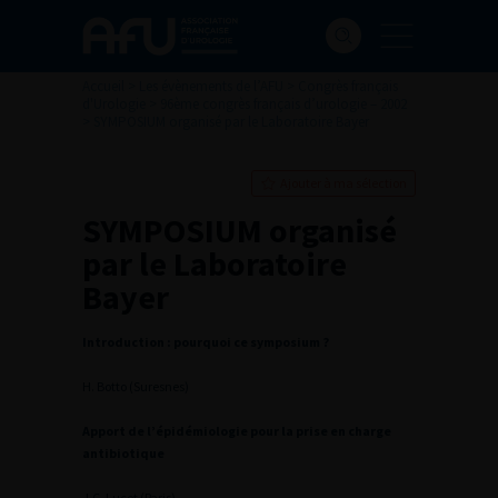
Accueil
>
Les évènements de l’AFU
>
Congrès français
d'Urologie
>
96ème congrès français d’urologie – 2002
>
SYMPOSIUM organisé par le Laboratoire Bayer
Ajouter à ma sélection
SYMPOSIUM organisé
par le Laboratoire
Bayer
Introduction : pourquoi ce symposium ?
H. Botto (Suresnes)
Apport de l’épidémiologie pour la prise en charge
antibiotique
J.C. Lucet (Paris)