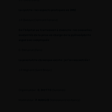
La cystite : les aspects pratiques en 2002
J.P. Boiteux (Clermont Ferrand)
De l’hôpital au traitement à domicile : les nouvelles
modalités de la prise en charge de la pyélonéphrite
aiguë non compliquée
D. Elkharrat (Paris)
La prostatite chronique existe : je l’ai rencontrée !
J.P. Mignard (Saint Brieuc)
Organisateur :
H. BOTTO
(Suresnes)
Modérateur :
P. MANGIN
(Vandoeuvre les Nancy)