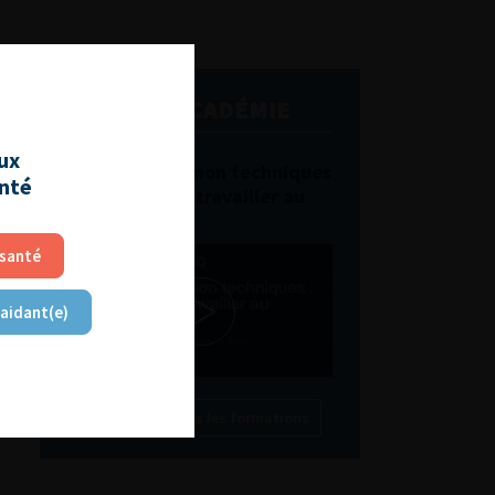
L'AFU ACADÉMIE
aux
Compétences non techniques
anté
: comment les travailler au
quotidien ?
 santé
 aidant(e)
Découvrir toutes les formations