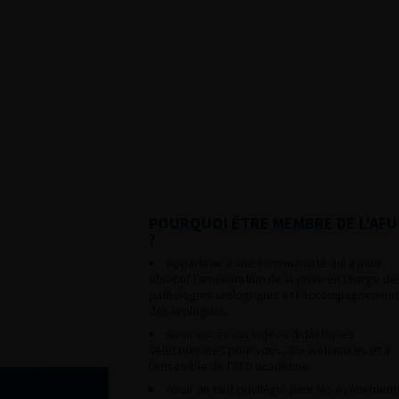
POURQUOI ÊTRE MEMBRE DE L’AFU
?
Appartenir à une communauté qui a pour
objectif l’amélioration de la prise en charge de
pathologies urologiques et l’accompagnement
des urologues.
Avoir accès aux vidéos didactiques
sélectionnées pour vous, aux webinaires et à
l’ensemble de l’AFU académie.
Avoir un tarif privilégié pour les évènement