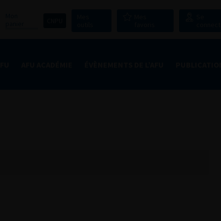
Mon
Mes
Mes
Se
CNPU
panier
outils
favoris
connect
AFU
AFU ACADÉMIE
ÉVÈNEMENTS DE L’AFU
PUBLICATIO