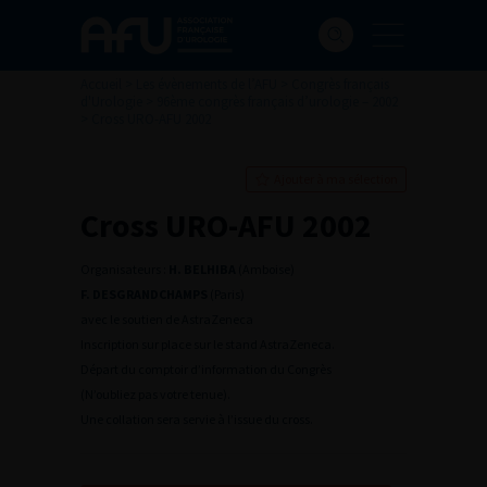
Accueil
>
Les évènements de l’AFU
>
Congrès français
d'Urologie
>
96ème congrès français d’urologie – 2002
>
Cross URO-AFU 2002
Ajouter à ma sélection
Cross URO-AFU 2002
Organisateurs :
H. BELHIBA
(Amboise)
F. DESGRANDCHAMPS
(Paris)
avec le soutien de AstraZeneca
Inscription sur place sur le stand AstraZeneca.
Départ du comptoir d’information du Congrès
(N’oubliez pas votre tenue).
Une collation sera servie à l’issue du cross.