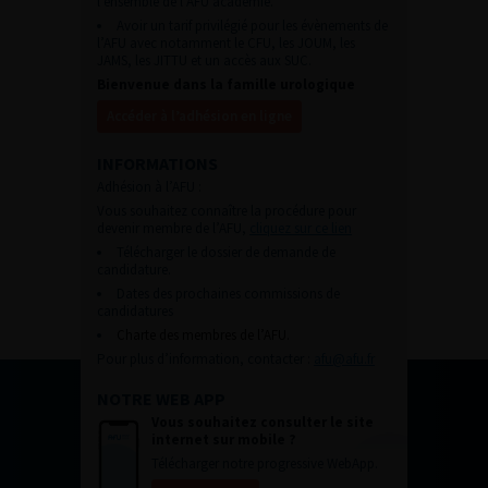
l’ensemble de l’AFU académie.
Avoir un tarif privilégié pour les évènements de
l’AFU avec notamment le CFU, les JOUM, les
JAMS, les JITTU et un accès aux SUC.
Bienvenue dans la famille urologique
Accéder à l’adhésion en ligne
INFORMATIONS
Adhésion à l’AFU :
Vous souhaitez connaître la procédure pour
devenir membre de l’AFU,
cliquez sur ce lien
Télécharger le dossier de demande de
candidature.
Dates des prochaines commissions de
candidatures
Charte des membres de l’AFU.
Pour plus d’information, contacter :
afu@afu.fr
NOTRE WEB APP
Vous souhaitez consulter le site
internet sur mobile ?
Télécharger notre progressive WebApp.