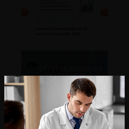
DU VENDREDI 4 AU SAMEDI 5
SEPTEMBRE 2026
Journée d’andrologie et de
médecine sexuelle 2026
ENQUÊTES DE PRATIQUES
EN UROLOGIE
L'AFU ACADÉMIE