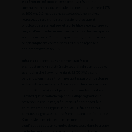
Matériel et méthode:
469 hommes présentant une
tumeur germinale du testicule diagnostiquée entre le 1978
et 1999 ont été inclus dans cette étude. Une analyse
rétrospective à partir de leur dossier urologique et
oncologique a été réalisée, et leur fertilité a été explorée au
moyen d’un questionnaire courrier. En cas de non-réponse
au questionnaire, 2 relances par courrier, puis une relance
téléphonique ont été réalisées. Le taux de réponse a
finalement atteint 95,6 %.
Résultats
: Parmi les 60 hommes traités par
orchidectomie + radiothérapie sous-diaphragmatique et
ayant cherché à avoir un enfant, 32 (53.3%) y sont
parvenus. Parmi les 97 hommes traités par orchidectomie
+ chimiothérapie de type BEP et ayant cherché à avoir un
enfant, 66 (68.4%) y sont parvenus. En analyse multivariée,
il ressort que la radiothérapie sous-diaphragmatique
présente un risque majoré d’infertilité par rapport à la
chimiothérapie de type BEP (p<0.01). L’étude des taux
cumulés de grossesse calculés en utilisant la méthode de
Kaplan Meier montre également une diminution
significative des taux cumulés de grossesse dans le groupe
radiothérapie, comparé au groupe chimiothérapie.