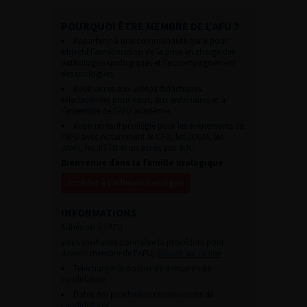
POURQUOI ÊTRE MEMBRE DE L’AFU ?
Appartenir à une communauté qui a pour
objectif l’amélioration de la prise en charge des
pathologies urologiques et l’accompagnement
des urologues.
Avoir accès aux vidéos didactiques
sélectionnées pour vous, aux webinaires et à
l’ensemble de l’AFU académie.
Avoir un tarif privilégié pour les évènements de
l’AFU avec notamment le CFU, les JOUM, les
JAMS, les JITTU et un accès aux SUC.
Bienvenue dans la famille urologique
Accéder à l’adhésion en ligne
INFORMATIONS
Adhésion à l’AFU :
Vous souhaitez connaître la procédure pour
devenir membre de l’AFU,
cliquez sur ce lien
Télécharger le dossier de demande de
candidature.
Dates des prochaines commissions de
candidatures