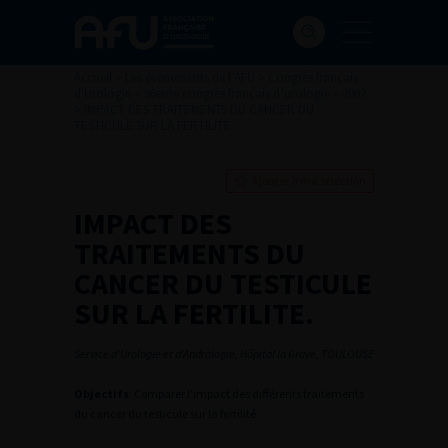
Accueil
>
Les évènements de l’AFU
>
Congrès français
d'Urologie
>
96ème congrès français d’urologie – 2002
>
IMPACT DES TRAITEMENTS DU CANCER DU
TESTICULE SUR LA FERTILITE.
Ajouter à ma sélection
IMPACT DES
TRAITEMENTS DU
CANCER DU TESTICULE
SUR LA FERTILITE.
Service d’Urologie et d’Andrologie, Hôpital la Grave, TOULOUSE
Objectifs
: Comparer l’impact des différents traitements
du cancer du testicule sur la fertilité.