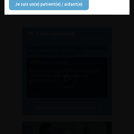
Je suis un(e) patient(e) / aidant(e)
L'AFU ACADÉMIE
Compétences non techniques : comment
les travailler au quotidien ?
Découvrir toutes les formations