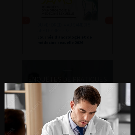
DU VENDREDI 4 AU SAMEDI 5
SEPTEMBRE 2026
Journée d’andrologie et de
médecine sexuelle 2026
ENQUÊTES DE PRATIQUES
EN UROLOGIE
L'AFU ACADÉMIE