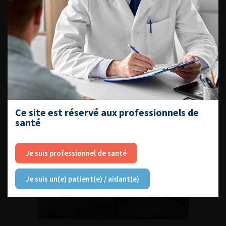
Compétences non techniques : comment
les travailler au quotidien ?
Ce site est réservé aux professionnels de
Découvrir toutes les formations
santé
Je suis professionnel de santé
RETROUVEZ
LES URONEWS
Je suis un(e) patient(e) / aidant(e)