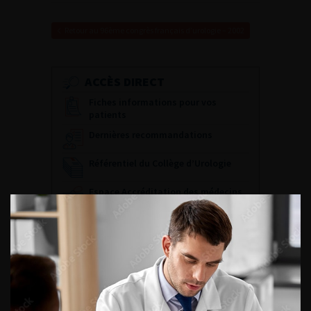
Retour au 96ème congrès français d’urologie – 2002
ACCÈS DIRECT
Fiches informations pour vos
patients
Dernières recommandations
Référentiel du Collège d’Urologie
Espace Accréditation des médecins
Livrets du CFEU pour l'interne
DATES À RETENIR