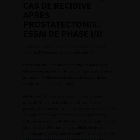
CAS DE RECIDIVE
APRES
PROSTATECTOMIE :
ESSAI DE PHASE I/II
Hôpitaux Pitié Salpêtrière, Kremlin Bicêtre, Saint Louis,
Cochin et IDM (Immuno designed molecules), Paris.
Introduction
: Les cellules dendritiques sont les plus
efficaces cellules présentatrices d’antigènes au système
immunitaire. Elles peuvent être cultivées à partir des
cellules mononucléées du sang.
Méthodes
: 24 patients présentant une augmentation
isolée du PSA (comprise entre 1 et 10 ng/ml) après
prostatectomie ont été inclus. 1010 cellules mononucléées
du sang périphérique ont été isolées par cytaphérèse,
cultivées en présence de GM-CSF et IL13 pendant 7 jours, et
chargées avec rPSA humain. Les cellules obtenues
(dendritophages-rPSA) ont été réadministrées au cours de
9 séances sur une période de 5 mois, par voies intra-