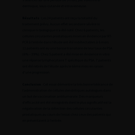
dermique, sous-cutanée et intraveineuse.
Résultats
: Les 24 patients ont reçu la totalité du
traitement prévu. Aucun effet secondaire sévère ni
clinique ni biologique n’a été noté. Chez 6 patients, les
cellules circulantes prostatiques mises en évidence par RT-
PCR à l’entrée dans l’étude ont été indétectables à 6 mois.
11 patients ont eu une baisse transitoire de leur taux de PSA
(6% – 39%). Chez 5 patient a été mise en évidence in vitro
une réponse lymphocytaire T spécifique du PSA. 7 patients
ont été retirés de l’étude après le 6ème mois en raison
d’une progression.
Conclusion
: Cet essai démontre la très bonne tolérance de
l’administration de cellules dendritiques autologues dans
un but de vaccination antitumorale. Des marqueurs
d’efficacité ont été enregistrés dont le plus significatif est la
négativation de la détection des cellules circulantes
prostatiques au cours de l’essai chez ceux des patients qui
en présentaient à l’entrée.