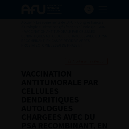
Accueil
>
Les évènements de l’AFU
>
Congrès français
d'Urologie
>
96ème congrès français d’urologie – 2002
>
VACCINATION ANTITUMORALE PAR CELLULES
DENDRITIQUES AUTOLOGUES CHARGEES AVEC DU PSA
RECOMBINANT, EN CAS DE RECIDIVE APRES
PROSTATECTOMIE : ESSAI DE PHASE I/II
Ajouter à ma sélection
VACCINATION
ANTITUMORALE PAR
CELLULES
DENDRITIQUES
AUTOLOGUES
CHARGEES AVEC DU
PSA RECOMBINANT, EN