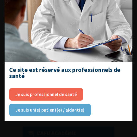
DU VENDREDI 4 AU SAMEDI 5
SEPTEMBRE 2026
Journée d’andrologie et de
médecine sexuelle 2026
Ce site est réservé aux professionnels de
santé
ENQUÊTES DE PRATIQUES
EN UROLOGIE
Je suis professionnel de santé
Je suis un(e) patient(e) / aidant(e)
L'AFU ACADÉMIE