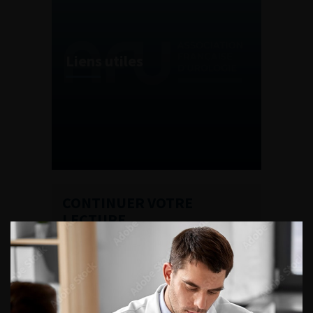
Liens utiles
CONTINUER VOTRE
LECTURE
Pertinence des soins
Fiches RCP
Liens utiles
Éducation thérapeutique du Patient