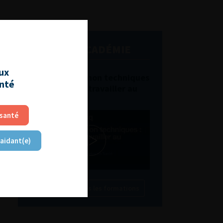
L'AFU ACADÉMIE
aux
Compétences non techniques
anté
: comment les travailler au
quotidien ?
 santé
 aidant(e)
Découvrir toutes les formations