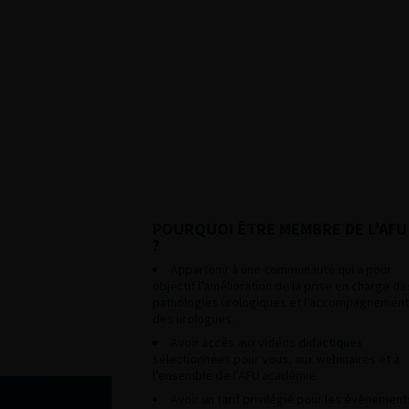
POURQUOI ÊTRE MEMBRE DE L’AFU
?
Appartenir à une communauté qui a pour
objectif l’amélioration de la prise en charge de
pathologies urologiques et l’accompagnement
des urologues.
Avoir accès aux vidéos didactiques
sélectionnées pour vous, aux webinaires et à
l’ensemble de l’AFU académie.
Avoir un tarif privilégié pour les évènement