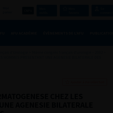
Mon
Mes
Mes
Se
CNPU
panier
outils
favoris
connect
AFU
AFU ACADÉMIE
ÉVÈNEMENTS DE L’AFU
PUBLICATIO
nçais d'Urologie
>
96ème congrès français d’urologie – 2002
>
ES HOMMES PRESENTANT UNE AGENESIE BILATERALE DES
Ajouter à ma sélection
ERMATOGENESE CHEZ LES
NE AGENESIE BILATERALE