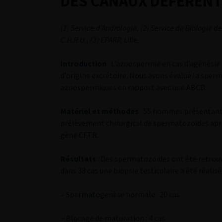
DES CANAUX DEFERENT
(1) Service d’Andrologie, (2) Service de Biologie d
C.H.R.U., (3) EPARP, Lille.
Introduction
: L’azoospermie en cas d’agénésie
d’origine excrétoire. Nous avons évalué la spe
azoospermiques en rapport avec une ABCD.
Matériel et méthodes
: 55 hommes présentant 
prélèvement chirurgical de spermatozoïdes apr
gène CFTR.
Résultats
: Des spermatozoïdes ont été retrouvé
dans 38 cas une biopsie testiculaire a été réali
– Spermatogenèse normale : 20 cas
– Blocage de maturation : 4 cas