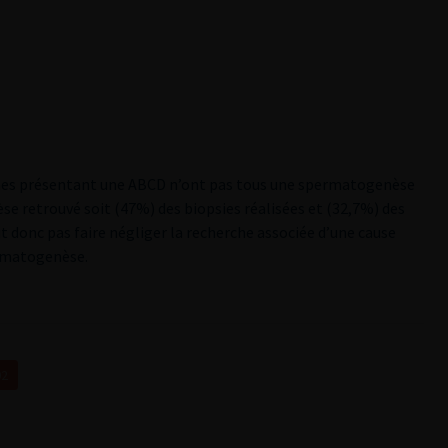
mes présentant une ABCD n’ont pas tous une spermatogenèse
se retrouvé soit (47%) des biopsies réalisées et (32,7%) des
it donc pas faire négliger la recherche associée d’une cause
ermatogenèse.
02