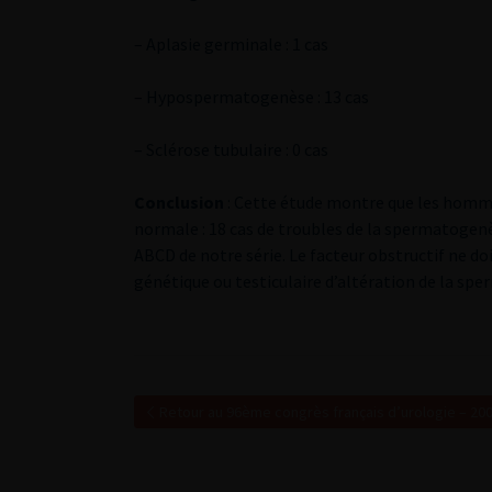
– Aplasie germinale : 1 cas
– Hypospermatogenèse : 13 cas
– Sclérose tubulaire : 0 cas
Conclusion
: Cette étude montre que les hom
normale : 18 cas de troubles de la spermatogenè
ABCD de notre série. Le facteur obstructif ne do
génétique ou testiculaire d’altération de la sp
Retour au 96ème congrès français d’urologie – 20