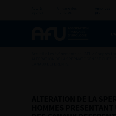
Actu &
Annuaire des
Annonces
agenda
membres
pro
L’
Accueil
>
Les évènements de l’AFU
>
Congrès fra
ALTERATION DE LA SPERMATOGENESE CHEZ L
CANAUX DEFERENTS.
ALTERATION DE LA SP
HOMMES PRESENTANT U