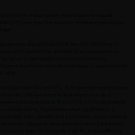
éral (CCRb) est le plus souvent intégré dans une maladie
dau (VHL), mais peut être aussi non héréditaire (sporadique).
fique.
9 patients ont été opérés d’un CCR dont 26 CCRb (3.4 %). Le
ne (n=16) quand il était d’emblée bilatéral ou suivant la
Les survies étaient étudiées selon Kaplan Meier, les
chrone vs asynchrone) selon Mann-Whitney. Le suivi concernait
8-143.4).
mmes d’âge moyen 60.3 ans (37.1- 81.9) opérés par néphrectomie
. En cas de CCRb asynchrone le délai moyen entre les 2
lle moyenne des tumeurs était 45.1 mm (14-100). On dénombrait
 à cellules claires, 7 carcinomes tubulo-papillaires et 2
ns récidive, 6 sont décédés dont 5 en rapport avec la tumeur (2
dive locale. Les taux de survie globale à 1 an et 5 ans étaient
vie moyenne était 111.4 mois (89.4-133.4). La seule différence