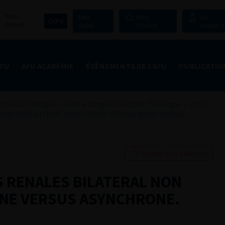
Mon
Mes
Mes
Se
CNPU
panier
outils
favoris
connect
AFU
AFU ACADÉMIE
ÉVÈNEMENTS DE L’AFU
PUBLICATIO
nçais d'Urologie
>
96ème congrès français d’urologie – 2002
>
 NON HEREDITAIRE SYNCHRONE VERSUS ASYNCHRONE.
Ajouter à ma sélection
S RENALES BILATERAL NON
NE VERSUS ASYNCHRONE.