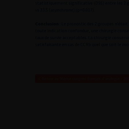
statistiquement significative (DSS) entre les 2 
vs 33.5 (asynchrone) (p=0.017).
Conclusion
: Le pronostic des 2 groupes n’était 
toute indication confondue, une chirurgie conser
taux de survie acceptables. La chirurgie conser
satisfaisante en cas de CCRb quel que soit le m
Retour au 96ème congrès français d’urologie – 20