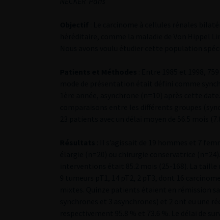
NECKER ­ Paris
Objectif
: Le carcinome à cellules rénales bilat
héréditaire, comme la maladie de Von Hippel Lin
Nous avons voulu étudier cette population spéci
Patients et Méthodes
: Entre 1985 et 1998, 75
mode de présentation était défini comme synchro
1ère année, asynchrone (n=10) après cette date. 
comparaisons entre les différents groupes (syn
23 patients avec un délai moyen de 56.5 mois (7.
Résultats
: Il s’agissait de 19 hommes et 7 fe
élargie (n=20) ou chirurgie conservatrice (n=24)
interventions était 85.2 mois (25-168). La tai
9 tumeurs pT1, 14 pT2, 2 pT3, dont 16 carcinomes
mixtes. Quinze patients étaient en rémission sa
synchrones et 3 asynchrones) et 2 ont eu une réci
respectivement 95.8 % et 73.6 %. Le délai de sur