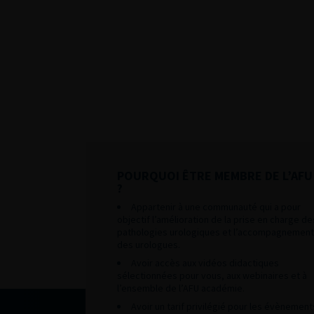
POURQUOI ÊTRE MEMBRE DE L’AFU
?
Appartenir à une communauté qui a pour
objectif l’amélioration de la prise en charge de
pathologies urologiques et l’accompagnement
des urologues.
Avoir accès aux vidéos didactiques
sélectionnées pour vous, aux webinaires et à
l’ensemble de l’AFU académie.
Avoir un tarif privilégié pour les évènement