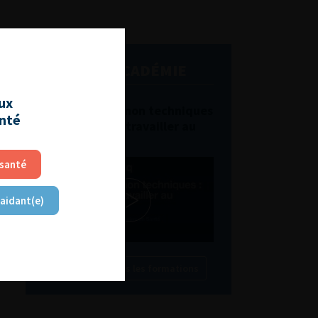
L'AFU ACADÉMIE
aux
Compétences non techniques
anté
: comment les travailler au
quotidien ?
 santé
 aidant(e)
Découvrir toutes les formations