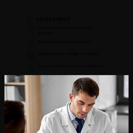
ACCÈS DIRECT
Fiches informations pour vos
patients
Dernières recommandations
Référentiel du Collège d’Urologie
Espace Accréditation des médecins
Livrets du CFEU pour l'interne
DATES À RETENIR