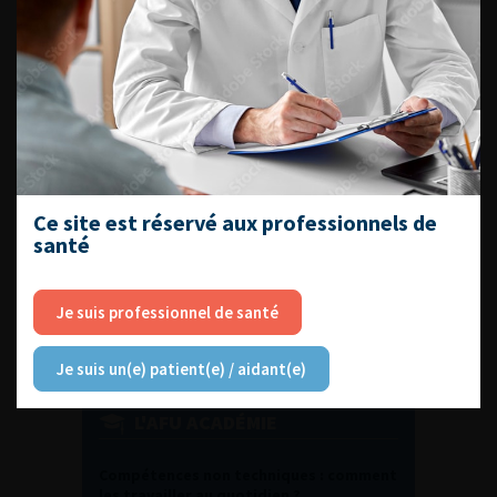
DU VENDREDI 4 AU SAMEDI 5
SEPTEMBRE 2026
Journée d’andrologie et de
médecine sexuelle 2026
Ce site est réservé aux professionnels de
ENQUÊTES DE PRATIQUES
santé
EN UROLOGIE
Je suis professionnel de santé
Je suis un(e) patient(e) / aidant(e)
L'AFU ACADÉMIE
Compétences non techniques : comment
les travailler au quotidien ?