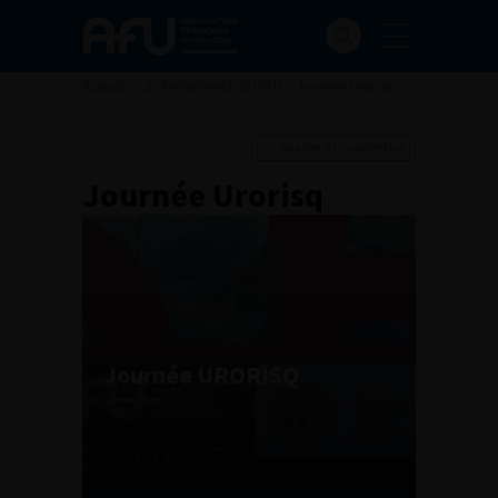
Accueil
>
Les événements de l'AFU
>
Journée Urorisq
Ajouter à ma sélection
Journée Urorisq
Journée URORISQ