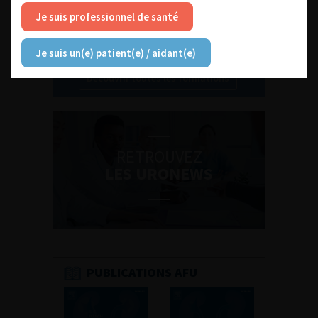
Je suis professionnel de santé
Je suis un(e) patient(e) / aidant(e)
Découvrir toutes les formations
RETROUVEZ
LES URONEWS
PUBLICATIONS AFU