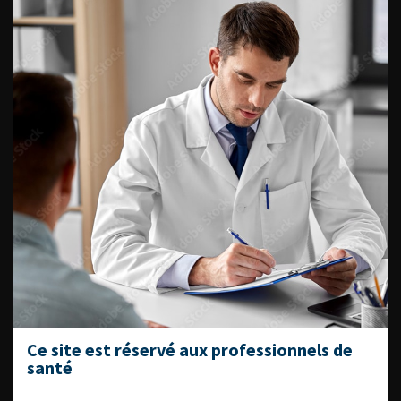
Journée d’andrologie et de
médecine sexuelle 2026
ENQUÊTES DE PRATIQUES
EN UROLOGIE
L'AFU ACADÉMIE
Compétences non techniques : comment
les travailler au quotidien ?
Ce site est réservé aux professionnels de
santé