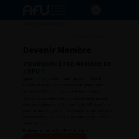
Accueil
>
Devenir Membre
Ajouter à ma sélection
Devenir Membre
POURQUOI ÊTRE MEMBRE DE
L’AFU ?
Appartenir à une communauté qui a pour objectif
l’amélioration de la prise en charge des pathologies
urologiques et l’accompagnement des urologues.
Avoir accès aux vidéos didactiques sélectionnées pour
vous, aux webinaires et à l’ensemble de l’AFU académie.
Avoir un tarif privilégié pour les évènements de l’AFU avec
notamment le CFU, les JOUM, les JAMS, les JITTU et un
accès aux SUC.
Bienvenue dans la famille urologique
Accéder à l’adhésion en ligne