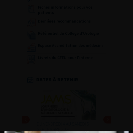
Fiches informations pour vos
patients
Dernières recommandations
Référentiel du Collège d’Urologie
Espace Accréditation des médecins
Livrets du CFEU pour l'interne
DATES À RETENIR
DU VENDREDI 4 AU SAMEDI 5
SEPTEMBRE 2026