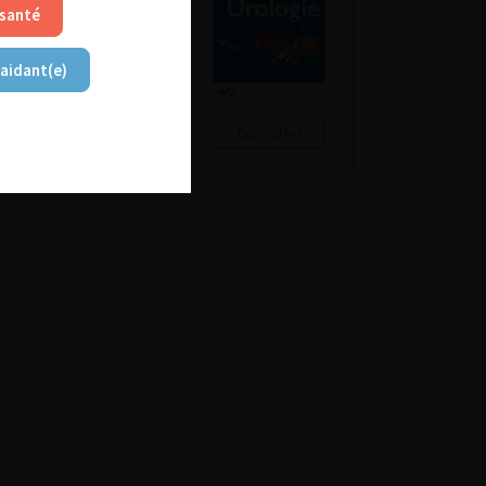
 santé
 aidant(e)
Consulter
Consulter