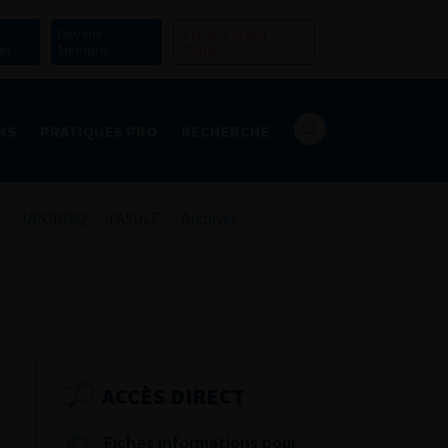
Devenir
Espace Grand
er
Membre
Public
NS
PRATIQUES PRO
RECHERCHE
URORISQ
FASULF
Archives
ACCÈS DIRECT
Fiches informations pour