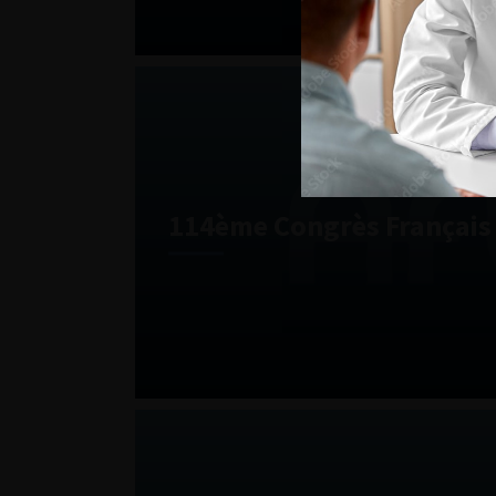
114ème Congrès Français 