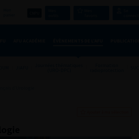
Mon
Mes
Mes
Se
CNPU
panier
outils
favoris
connect
AFU
AFU ACADÉMIE
ÉVÈNEMENTS DE L’AFU
PUBLICATIO
Journées thématiques
Formation
OUM
JIAFU
SUC
(URO-DPC)
radioprotection
nçais d'Urologie
Ajouter à ma sélection
logie