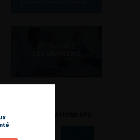
Découvrir toutes les formations
RETROUVEZ
LES URONEWS
PUBLICATIONS AFU
aux
anté