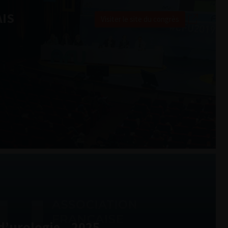
IS
Visiter le site du congrès
d’urologie – 2025