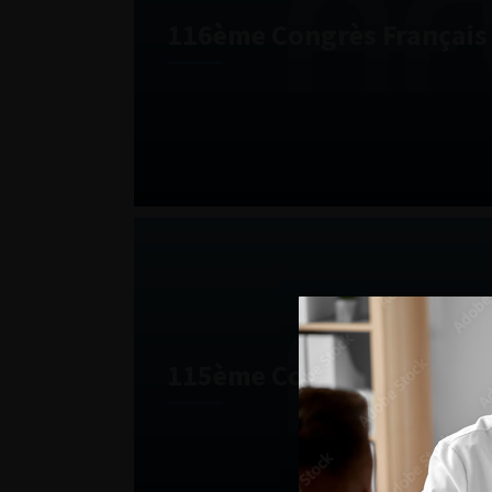
116ème Congrès Français 
115ème Congrès Français 