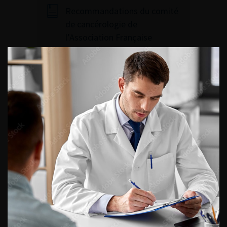
Recommandations du comité
de cancérologie de
l’Association Française
d’Urologie – actualisation
2022-2024 : tumeurs de la voie
excrétrice urinaire supérieure
(TVES)
Accéder à toutes les
recommandations
120ÈME CONGRÈS
FRANÇAIS D’UROLOGIE –
2026