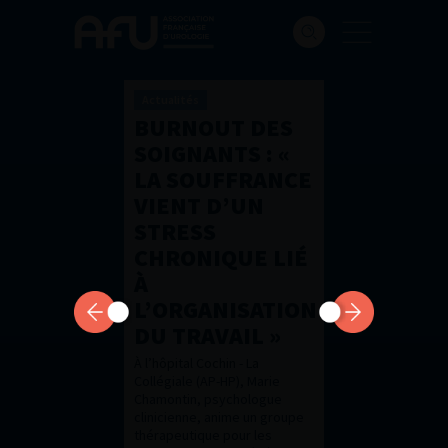
Actualités
BURNOUT DES
SOIGNANTS : «
LA SOUFFRANCE
VIENT D’UN
STRESS
CHRONIQUE LIÉ
À
L’ORGANISATION
DU TRAVAIL »
À l’hôpital Cochin - La
Collégiale (AP-HP), Marie
Chamontin, psychologue
clinicienne, anime un groupe
thérapeutique pour les
soignants confrontés à la
souffrance au travail. Elle
décrypte ce qui précède...