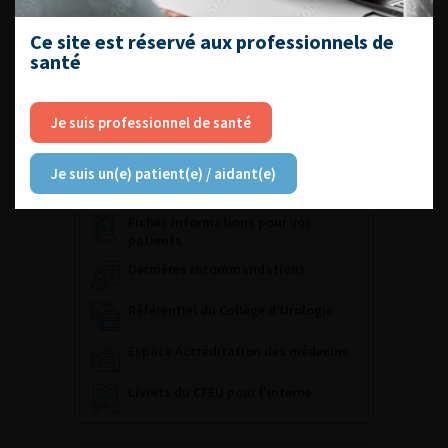
18-20 novembre 2026
Palais des congrès de Paris
Ce site est réservé aux professionnels de
santé
Visiter le site du congrès
Archives
Je suis professionnel de santé
Je suis un(e) patient(e) / aidant(e)
ACCÈS DIRECT
Fiches informations pour vos
patients
Dernières recommandations
Référentiel du Collège d’Urologie
Espace Accréditation des médecins
Livrets du CFEU pour l'interne