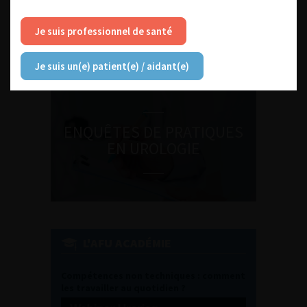
DU VENDREDI 4 AU SAMEDI 5
SEPTEMBRE 2026
Je suis professionnel de santé
Journée d’andrologie et de
médecine sexuelle 2026
Je suis un(e) patient(e) / aidant(e)
ENQUÊTES DE PRATIQUES
EN UROLOGIE
L'AFU ACADÉMIE
Compétences non techniques : comment
les travailler au quotidien ?