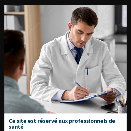
ACCÈS DIRECT
Fiches informations pour vos
patients
Dernières recommandations
Référentiel du Collège d’Urologie
Espace Accréditation des médecins
Livrets du CFEU pour l'interne
DATES À RETENIR
Ce site est réservé aux professionnels de
santé