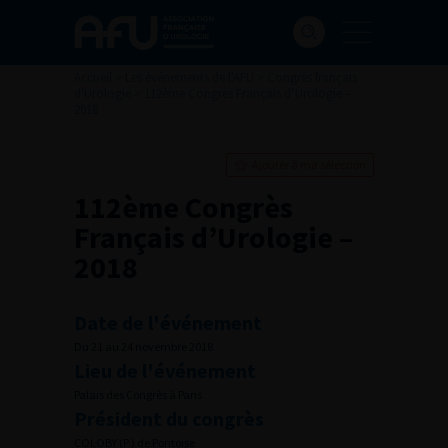
Accueil
>
Les événements de l'AFU
>
Congrès français
d'Urologie
>
112ème Congrès Français d’Urologie –
2018
Ajouter à ma sélection
112ème Congrès
Français d’Urologie –
2018
Date de l'événement
Du 21 au 24 novembre 2018
Lieu de l'événement
Palais des Congrès à Paris
Président du congrès
COLOBY (P.) de Pontoise