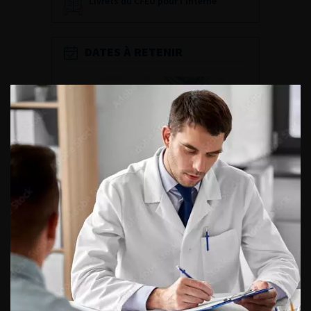
Livrets du CFEU pour l'interne
DATES À RETENIR
DU VENDREDI 4 AU SAMEDI 5
SEPTEMBRE 2026
Journée d’andrologie et de
médecine sexuelle 2026
ENQUÊTES DE PRATIQUES
EN UROLOGIE