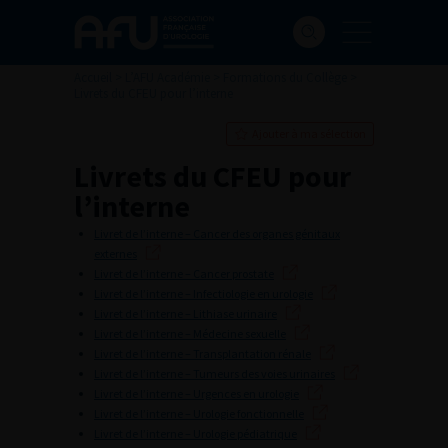
Accueil
>
L’AFU Académie
>
Formations du Collège
>
Livrets du CFEU pour l’interne
Ajouter à ma sélection
Livrets du CFEU pour
l’interne
Livret de l’interne – Cancer des organes génitaux
externes
Livret de l’interne – Cancer prostate
Livret de l’interne – Infectiologie en urologie
Livret de l’interne – Lithiase urinaire
Livret de l’interne – Médecine sexuelle
Livret de l’interne – Transplantation rénale
Livret de l’interne – Tumeurs des voies urinaires
Livret de l’interne – Urgences en urologie
Livret de l’interne – Urologie fonctionnelle
Livret de l’interne – Urologie pédiatrique