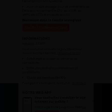
l’ensemble de l’AFU académie.
Avoir un tarif privilégié pour les évènements de
l’AFU avec notamment le CFU, les JOUM, les
JAMS, les JITTU et un accès aux SUC.
Bienvenue dans la famille urologique
Accéder à l’adhésion en ligne
INFORMATIONS
Adhésion à l’AFU :
Vous souhaitez connaître la procédure pour
devenir membre de l’AFU,
cliquez sur ce lien
Télécharger le dossier de demande de
candidature.
Dates des prochaines commissions de
candidatures
Charte des membres de l’AFU.
Pour plus d’information, contacter :
afu@afu.fr
NOTRE WEB APP
Vous souhaitez consulter le site
internet sur mobile ?
Télécharger notre progressive WebApp.