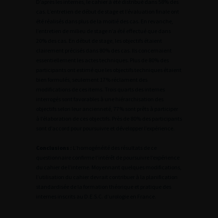
D’après les internes, le cahier à été distribué dans 58% des
cas. L’entretien de début de stage et l’évaluation finale ont
été réalisés dans plus de la moitié des cas. En revanche,
l’entretien de milieu de stage n’a été effectué que dans
20% des cas. En début de stage, les objectifs étaient
clairement précisés dans 80% des cas. Ils concernaient
essentiellement les actes techniques. Plus de 80% des
participants ont estimé que les objectifs techniques étaient
bien formulés, seulement 17% réclament des
modifications de ces items. Trois quarts des internes
interrogés sont favorables à une hiérarchisation des
objectifs selon leur ancienneté, 77% sont prêts à participer
à l’élaboration de ces objectifs. Près de 80% des participants
sont d’accord pour poursuivre et développer l’expérience.
Conclusions :
L’homogénéité des résultats de ce
questionnaire confirme l’intérêt de poursuivre l’expérience
du cahier de l’interne. Moyennant quelques modifications,
l’utilisation du cahier devrait contribuer à la planification
standardisée de la formation théorique et pratique des
internes inscrits au D.E.S.C. d’urologie en France.