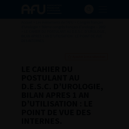
Accueil
>
Les évènements de l’AFU
>
Congrès français
d'Urologie
>
96ème congrès français d’urologie – 2002
>
LE CAHIER DU POSTULANT AU D.E.S.C. D’UROLOGIE,
BILAN APRES 1 AN D’UTILISATION : LE POINT DE VUE
DES INTERNES.
Ajouter à ma sélection
LE CAHIER DU
POSTULANT AU
D.E.S.C. D’UROLOGIE,
BILAN APRES 1 AN
D’UTILISATION : LE
POINT DE VUE DES
INTERNES.