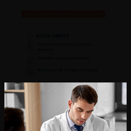
Retour au 96ème congrès français d’urologie – 2002
ACCÈS DIRECT
Fiches informations pour vos
patients
Dernières recommandations
Référentiel du Collège d’Urologie
Espace Accréditation des médecins
Livrets du CFEU pour l'interne
DATES À RETENIR