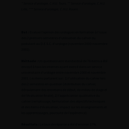
* Service d’urologie, C.H.U. Tours, ** Service d’urologie, C.H.U.
Lille, *** Service d’urologie, C.H.U. Rouen.
But :
Evaluer l’opinion des urologues en formation à l’issue
des 2 premiers semestres d’utilisation du cahier du
postulant au D.E.S.C. d’urologie (novembre 2000-novembre
2001).
Méthode :
Un questionnaire standardisé de 76 items a été
envoyé à tous les internes ayant exercé dans un service
universitaire d’urologie entre novembre 2000 et novembre
2001. Les items portaient sur : 1) l’utilisation du cahier lors
des 2 semestres en question (distribution du cahier,
déroulement des entretiens de début, de milieu de stage et
de l’évaluation finale), 2) l’appréciation qualitative du
cahier (remplissage, formulation des objectifs techniques
et des items d’évaluation, impact sur les enseignements et
les apprentissages, poursuite de l’expérience).
Résultats :
Le taux de réponse a été d’environ 17%.