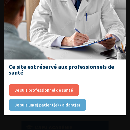
DU VENDREDI 4 AU SAMEDI 5
SEPTEMBRE 2026
Journée d’andrologie et de
médecine sexuelle 2026
Ce site est réservé aux professionnels de
santé
ENQUÊTES DE PRATIQUES
EN UROLOGIE
Je suis professionnel de santé
Je suis un(e) patient(e) / aidant(e)
L'AFU ACADÉMIE