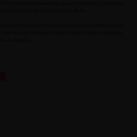
%) ont présenté une récidive, qui ont nécessité 2 dilatations
oyenne de 2 ans de suivi est donc de 89 %.
al est une technique efficace qui a pû être associée dans plus
n taux de succès à moyen terme est élevé, mais un suivi plus
 ses avantages.
02