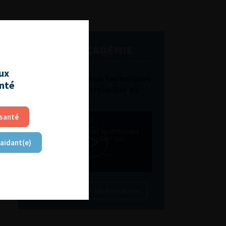
L'AFU ACADÉMIE
aux
Compétences non techniques
anté
: comment les travailler au
quotidien ?
 santé
 aidant(e)
Découvrir toutes les formations