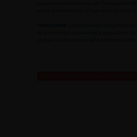
eu aucune complication grave. Trois patients (9 
et une réintervention. Le taux de succès à une m
CONCLUSION
: L’uréthroplastie par greffon dors
de la moitié des cas à une autre préparation. So
long est nécessaire pour définitivement valider
Retour au 96ème congrès français d’urologie – 20