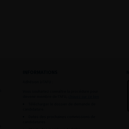
INFORMATIONS
Adhésion à l’AFU :
s
Vous souhaitez connaître la procédure pour
devenir membre de l’AFU,
cliquez sur ce lien
Télécharger le dossier de demande de
candidature.
Dates des prochaines commissions de
candidatures
s