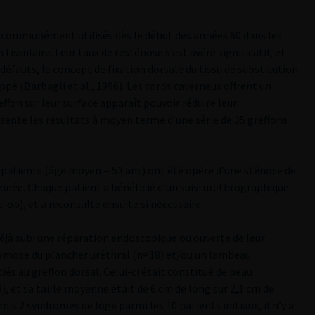
é communément utilisés dès le début des années 60 dans les
tissulaire. Leur taux de resténose s’est avéré significatif, et
s défauts, le concept de fixation dorsale du tissu de substitution
é (Barbagli et al., 1996). Les corps caverneux offrent un
fon sur leur surface apparaît pouvoir réduire leur
ésente les résultats à moyen terme d’une série de 35 greffons
5 patients (âge moyen = 53 ans) ont été opéré d’une sténose de
nnée. Chaque patient a bénéficié d’un suivi uréthrographique
-op), et a reconsulté ensuite si nécessaire.
déjà subi une réparation endoscopique ou ouverte de leur
tomose du plancher uréthral (n=18) et/ou un lambeau
és au greffon dorsal. Celui-ci était constitué de peau
, et sa taille moyenne était de 6 cm de long sur 2,1 cm de
rmis 2 syndromes de loge parmi les 10 patients initiaux, il n’y a