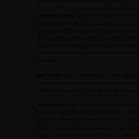
Hôpitaux Universitaires de Genève , Suisse.
INTRODUCTION
: Les greffons ventraux ont ét
plasties uréthrales nécessitant une substitution 
parfois le greffon se sacculait. Pour pallier à ce
sur les corps caverneux a été récemment développ
support mécanique stable, et l’étalement du gref
rétrécissement et/ou sacculation. Ce travail pr
dorsaux.
METHODES
: De septembre 98 à janvier 2002, 3
l’urèthre bulbaire selon la technique susmentio
régulier (3 semaines, 3 mois et 12 à 18 mois post
RESULTATS
: 15 des 35 patients (43 %) avaient 
sténose. Chez 22 patients, une résection-anas
transverse de peau pénienne (n=4) ont été associ
prépuciale (n=17) ou de muqueuse buccale (n=18)
large. Le suivi moyen est de 25 mois (4 à 44). Ho