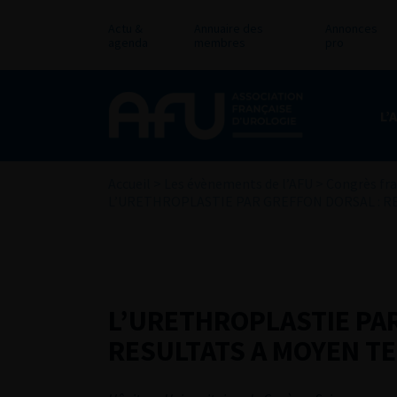
Actu &
Annuaire des
Annonces
agenda
membres
pro
L’
Accueil
>
Les évènements de l’AFU
>
Congrès fra
L’URETHROPLASTIE PAR GREFFON DORSAL : R
L’URETHROPLASTIE PAR
RESULTATS A MOYEN T