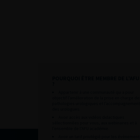
POURQUOI ÊTRE MEMBRE DE L’AFU
?
Appartenir à une communauté qui a pour
objectif l’amélioration de la prise en charge de
pathologies urologiques et l’accompagnement
des urologues.
Avoir accès aux vidéos didactiques
sélectionnées pour vous, aux webinaires et à
l’ensemble de l’AFU académie.
Avoir un tarif privilégié pour les évènement