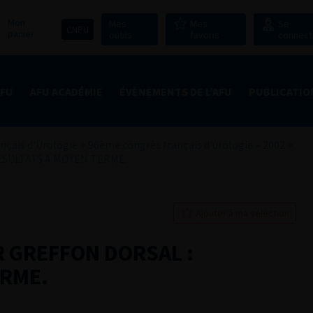
Mon
Mes
Mes
Se
CNPU
panier
outils
favoris
connect
AFU
AFU ACADÉMIE
ÉVÈNEMENTS DE L’AFU
PUBLICATIO
nçais d'Urologie
>
96ème congrès français d’urologie – 2002
>
ESULTATS A MOYEN TERME.
Ajouter à ma sélection
 GREFFON DORSAL :
ERME.