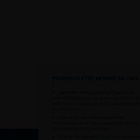
POURQUOI ÊTRE MEMBRE DE L’AFU
?
Appartenir à une communauté qui a pour
objectif l’amélioration de la prise en charge de
pathologies urologiques et l’accompagnement
des urologues.
Avoir accès aux vidéos didactiques
sélectionnées pour vous, aux webinaires et à
l’ensemble de l’AFU académie.
Avoir un tarif privilégié pour les évènement