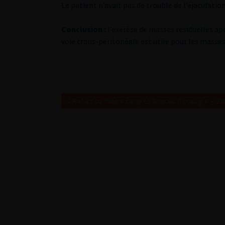
Le patient n’avait pas de trouble de l’éjaculation
Conclusion :
l’exérèse de masses résiduelles ap
voie trans-péritonéale est utile pour les masses
Retour au 96ème congrès français d’urologie – 20