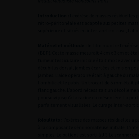
Institut Mutualiste Montsouris ­ Paris
Introduction :
l’exérèse de masses résiduelles 
rétro-péritonéale est adaptée aux petites masse
supérieure et situés en inter-aortico-cave, l’ab
Matériel et méthode :
le film montre l’exérèse
(BEP). Cette masse mesurait 4 cm x 3 cm et était
tumeur testiculaire initiale était mixte avec u
décubitus dorsal, jambes écartées et mis en posi
jambes. L’aide opératoire était à gauche du mala
l’ombilic et le pubis. Un trocart de 5 mm était p
flanc gauche. L’abord nécessitait un décolleme
poursuivi jusqu’à la racine du mésentère. La porti
parfaitement visualisées. Le curage inter-aortic
Résultats :
l’exérèse des masses résiduelles a 
à la composante séminomateuse initiale. L’inter
simples. Le patient est sorti à J 3.Le scanner d