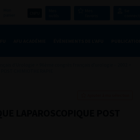
Mon
Mes
Mes
Se
CNPU
panier
outils
favoris
connect
AFU
AFU ACADÉMIE
ÉVÈNEMENTS DE L’AFU
PUBLICATIO
nçais d'Urologie
>
96ème congrès français d’urologie – 2002
>
 POST CHIMIOTHERAPIE
Ajouter à ma sélection
QUE LAPAROSCOPIQUE POST