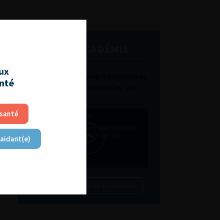
L'AFU ACADÉMIE
aux
Compétences non techniques
anté
: comment les travailler au
quotidien ?
 santé
 aidant(e)
Découvrir toutes les formations