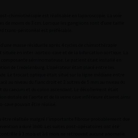
post-chimiothérapie est réalisable en laparoscopie. La voie
s de moins de 3 cm. Lorsque les ganglions sont d’une taille
ord trans-péritonéal est préférable.
 d’une masse résiduelle après 4 cycles de chimiothérapie
 située en inter-aortico-cave et de la bifurcation aortique. La
ne composante séminomateuse. Le patient était installé en
tion de tredelenburg. L’opérateur était placé entre les
de. Le trocart optique était situé sur la ligne médiane entre
lacé au niveau du flanc droit et 2 autres de 5 mm au niveau du
nt du caecum et du colon ascendant. Le décollement était
on distale de l’aorte et de la veine cave inférieure étaient ainsi
o-cave pouvait être réalisé.
pu être réalisée malgré l’importante fibrose probablement due
vention a duré 3h00. Les suites post-opératoires ont été
e contrôle à 3 mois et à 6 mois ne retrouvait aucune anomalie.