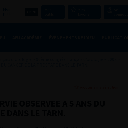
Mon
Mes
Mes
Se
CNPU
panier
outils
favoris
connect
AFU
AFU ACADÉMIE
ÉVÈNEMENTS DE L’AFU
PUBLICATIO
nçais d'Urologie
>
96ème congrès français d’urologie – 2002
>
S DU CANCER DE LA PROSTATE DANS LE TARN.
Ajouter à ma sélection
RVIE OBSERVEE A 5 ANS DU
E DANS LE TARN.