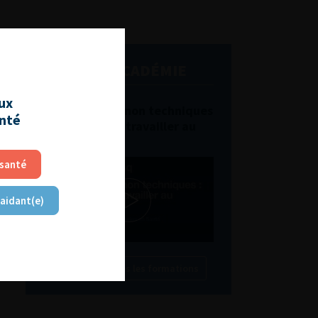
L'AFU ACADÉMIE
aux
Compétences non techniques
anté
: comment les travailler au
quotidien ?
 santé
 aidant(e)
Découvrir toutes les formations