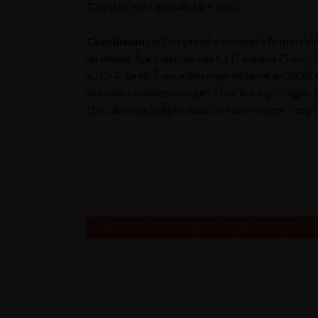
T2N0M0, SO = 83% et SR = 93%.
Conclusion :
si l’on prend en compte la mortali
du même âge indemnes de Ca P. Jusqu’à 75 ans, l’â
au Ca P. La différence du risque observé en SR et
des cancers diagnostiqués chez les sujets âgés. 
chez des sujets âgés dont on sous-estime l’espér
Retour au 96ème congrès français d’urologie – 20