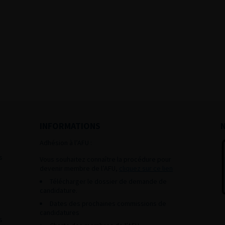
INFORMATIONS
Adhésion à l’AFU :
s
Vous souhaitez connaître la procédure pour
devenir membre de l’AFU,
cliquez sur ce lien
Télécharger le dossier de demande de
candidature.
Dates des prochaines commissions de
candidatures
s