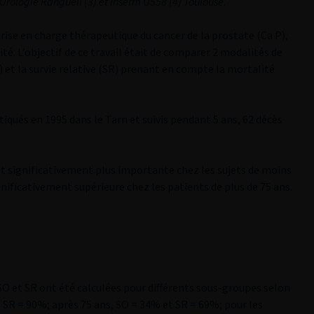
 Urologie Rangueil (3) et Inserm U558 (4) Toulouse.
 prise en charge thérapeutique du cancer de la prostate (Ca P),
ité. L’objectif de ce travail était de comparer 2 modalités de
SO) et la survie relative (SR) prenant en compte la mortalité
tiqués en 1995 dans le Tarn et suivis pendant 5 ans, 62 décès
ait significativement plus importante chez les sujets de moins
nificativement supérieure chez les patients de plus de 75 ans.
s SO et SR ont été calculées pour différents sous-groupes selon
et SR = 90%; après 75 ans, SO = 34% et SR = 69%; pour les