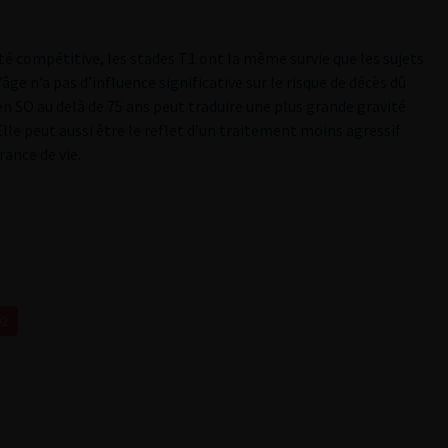
té compétitive, les stades T1 ont la même survie que les sujets
ge n’a pas d’influence significative sur le risque de décès dû
 en SO au delà de 75 ans peut traduire une plus grande gravité
Elle peut aussi être le reflet d’un traitement moins agressif
ance de vie.
02