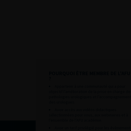
POURQUOI ÊTRE MEMBRE DE L’AFU
?
Appartenir à une communauté qui a pour
objectif l’amélioration de la prise en charge de
pathologies urologiques et l’accompagnement
des urologues.
Avoir accès aux vidéos didactiques
sélectionnées pour vous, aux webinaires et à
l’ensemble de l’AFU académie.
Avoir un tarif privilégié pour les évènement