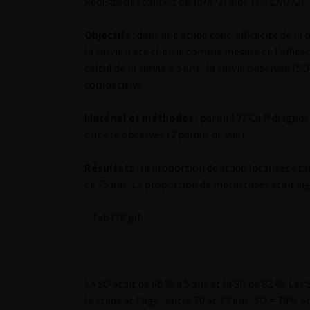
Registre des cancers du Tarn (1) Albi, DIM CHU (2),
Objectifs
: dans une étude coût-efficacité de la
la survie a été choisie comme mesure de l’efficac
calcul de la survie à 5 ans : la survie observée (
compétitive.
Matériel et méthodes
: parmi 197 Ca P diagnos
ont été observés (2 perdus de vue).
Résultats
: la proportion de stade localisés ét
de 75 ans. La proportion de métastases était sig
Tab178.gif
La SO était de 68 % à 5 ans et la SR de 82 %. Le
le stade et l’âge : entre 70 et 74 ans, SO = 78% 