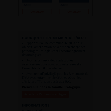
Consulter
Consulter
POURQUOI ÊTRE MEMBRE DE L’AFU ?
Appartenir à une communauté qui a pour
objectif l’amélioration de la prise en charge des
pathologies urologiques et l’accompagnement
des urologues.
Avoir accès aux vidéos didactiques
sélectionnées pour vous, aux webinaires et à
l’ensemble de l’AFU académie.
Avoir un tarif privilégié pour les évènements de
l’AFU avec notamment le CFU, les JOUM, les
JAMS, les JITTU et un accès aux SUC.
Bienvenue dans la famille urologique
Accéder à l’adhésion en ligne
INFORMATIONS
Adhésion à l’AFU :