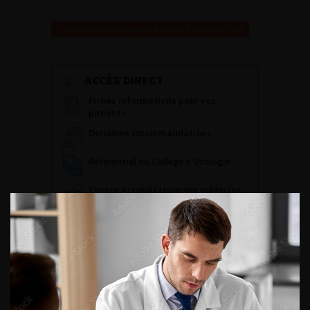
Retour au 96ème congrès français d’urologie – 2002
ACCÈS DIRECT
Fiches informations pour vos
patients
Dernières recommandations
Référentiel du Collège d’Urologie
Espace Accréditation des médecins
Livrets du CFEU pour l'interne
DATES À RETENIR