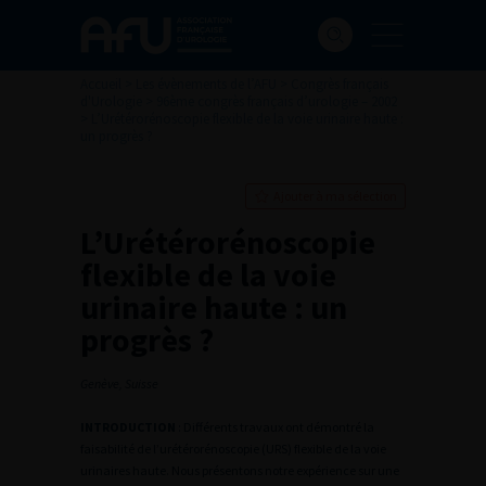
Accueil
>
Les évènements de l’AFU
>
Congrès français
d'Urologie
>
96ème congrès français d’urologie – 2002
>
L’Urétérorénoscopie flexible de la voie urinaire haute :
un progrès ?
Ajouter à ma sélection
L’Urétérorénoscopie
flexible de la voie
urinaire haute : un
progrès ?
Genève, Suisse
INTRODUCTION
: Différents travaux ont démontré la
faisabilité de l’urétérorénoscopie (URS) flexible de la voie
urinaires haute. Nous présentons notre expérience sur une