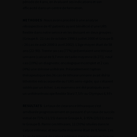
période de 4 ans, en évaluant ses indications et son
efficacité dans un centre de formation.
METHODES
: Nous avons procédé à une analyse
rétrospective de 47 patients ayant bénéficié d’une URS
flexible dans notre service en les divisant en deux groupes :
(Groupe A : 21 cas de octobre 1998 à juillet 2000 et Groupe B
: 26 cas de août 2000 à avril 2002). L’âge moyen était de 58
ans (22-90). Trente-six cas (77%) présentaient une lithiase
urinaire (calcul de 9,7 mm de taille moyenne (6-27)), neuf
cas (19%) un diagnostic oncologique incomplet et 2 cas
(4%) une sténose urétérale. Préalablement l’option
thérapeutique des 36 cas de lithiase urinaire avait été la
lithotritie extracorporelle ou l’URS semi-rigide, qui s’étaient
soldés par un échec. Les examens ont été pratiqués avec
un urétérorénoscope flexible Storz 7,5 Fr ou Olympus 6,9 Fr.
RESULTATS
: Le taux de clearance lithiasique s’est
améliorée progressivement en passant d’un taux de succès
initial de 73% (11/15) dans le Groupe A, à 95% (20/21) dans
le Groupe B. Parmi ces lithiases, 11 (30%) situées dans le
calyce inférieur, et leur taille moyenne était de 8,5mm. Les
3 cas de lithiase du calyce inférieur dans le premier Groupe