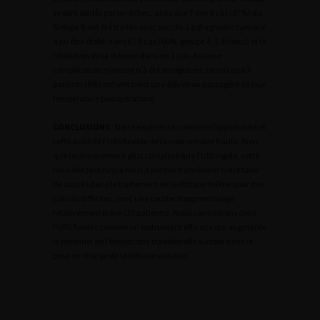
se sont soldés par un échec, alors que 7 des 8 cas (87%) du
Groupe B ont été traités avec succès. Le diagnostic tumoral
a pu être établi dans 6 / 9 cas (66%, groupe A :2 échecs) et la
résolution de la sténose dans les 2 cas. Aucune
complication majeure n’a été enregistrée, tandis que 3
patients (6%) présentaient une élévation passagère de leur
température postopératoire.
CONCLUSIONS
: Notre expérience confirme l’opportunité et
l’efficacité de l’URS flexible de la voie urinaire haute. Bien
que techniquement plus complexe que l’URS rigide, cette
nouvelle technique nous a permis d’améliorer notre taux
de succès dans le traitement de la lithiase même pour des
calculs difficiles, avec une courbe d’apprentissage
relativement brève (20 patients). Nous considérons donc
l’URS flexible comme un instrument efficace qui augmente
le potentiel de l’endoscopie traditionelle surtout dans la
prise en charge de la lithiase urinaire.