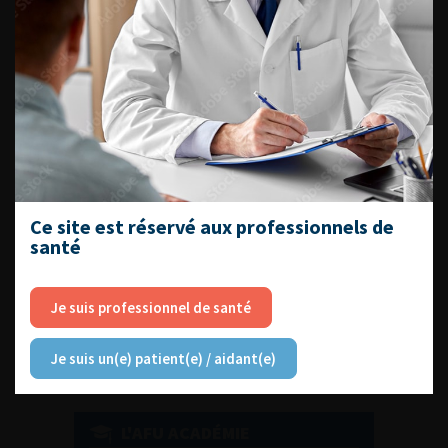
DU VENDREDI 4 AU SAMEDI 5
SEPTEMBRE 2026
Journée d’andrologie et de
médecine sexuelle 2026
Ce site est réservé aux professionnels de
santé
ENQUÊTES DE PRATIQUES
EN UROLOGIE
Je suis professionnel de santé
Je suis un(e) patient(e) / aidant(e)
L'AFU ACADÉMIE