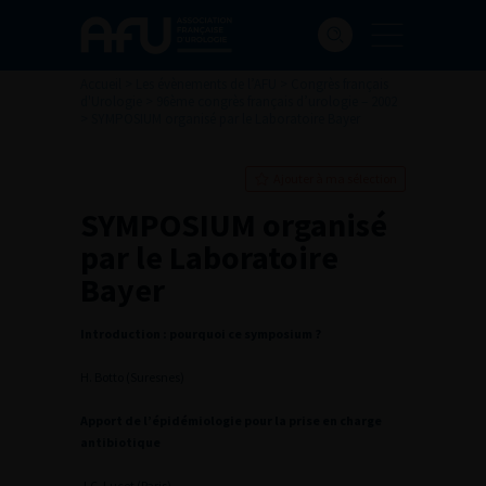
Accueil
>
Les évènements de l’AFU
>
Congrès français
d'Urologie
>
96ème congrès français d’urologie – 2002
>
SYMPOSIUM organisé par le Laboratoire Bayer
Ajouter à ma sélection
SYMPOSIUM organisé
par le Laboratoire
Bayer
Introduction : pourquoi ce symposium ?
H. Botto (Suresnes)
Apport de l’épidémiologie pour la prise en charge
antibiotique
J.C. Lucet (Paris)