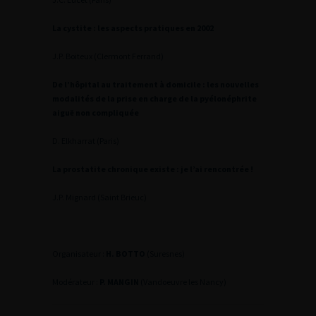
La cystite : les aspects pratiques en 2002
J.P. Boiteux (Clermont Ferrand)
De l’hôpital au traitement à domicile : les nouvelles
modalités de la prise en charge de la pyélonéphrite
aiguë non compliquée
D. Elkharrat (Paris)
La prostatite chronique existe : je l’ai rencontrée !
J.P. Mignard (Saint Brieuc)
Organisateur :
H. BOTTO
(Suresnes)
Modérateur :
P. MANGIN
(Vandoeuvre les Nancy)