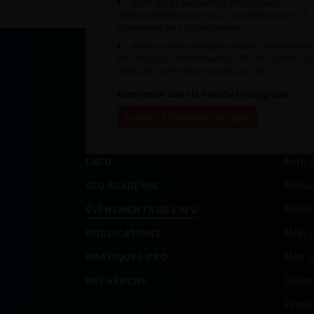
Avoir accès aux vidéos didactiques
sélectionnées pour vous, aux webinaires et à
l’ensemble de l’AFU académie.
Avoir un tarif privilégié pour les évènement
de l’AFU avec notamment le CFU, les JOUM, les
JAMS, les JITTU et un accès aux SUC.
Bienvenue dans la famille urologique
Accéder à l’adhésion en ligne
Actu 
L’AFU
Annua
AFU ACADÉMIE
Annon
ÉVÈNEMENTS DE L’AFU
Mon p
PUBLICATIONS
Mes o
PRATIQUES PRO
Deven
RECHERCHE
Press