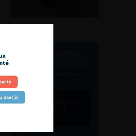
L'AFU ACADÉMIE
aux
anté
Compétences non techniques
: comment les travailler au
 santé
quotidien ?
 aidant(e)