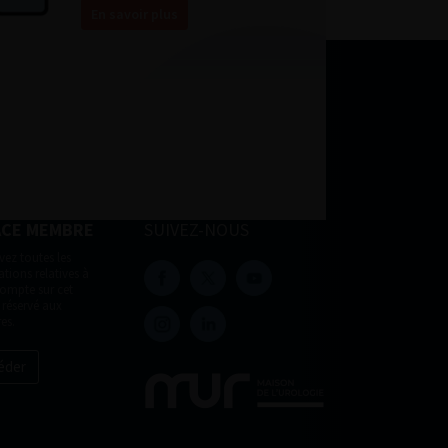
En savoir plus
ACE MEMBRE
SUIVEZ-NOUS
vez toutes les
tions relatives à
compte sur cet
 réservé aux
es.
éder