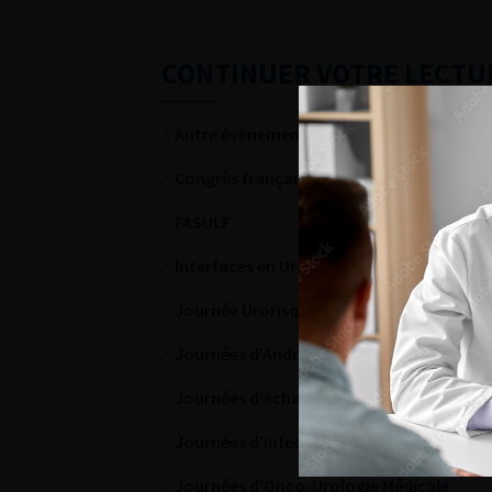
CONTINUER VOTRE LECTU
Autre évènements URORISQ
Congrès français d'Urologie
FASULF
Interfaces en Urologie
Journée Urorisq
Journées d'Andrologie et de Médecine Sex
Journées d'échanges et d'auto-évaluatio
Journées d'infectiologie de l'AFU
Journées d'Onco-Urologie Médicale