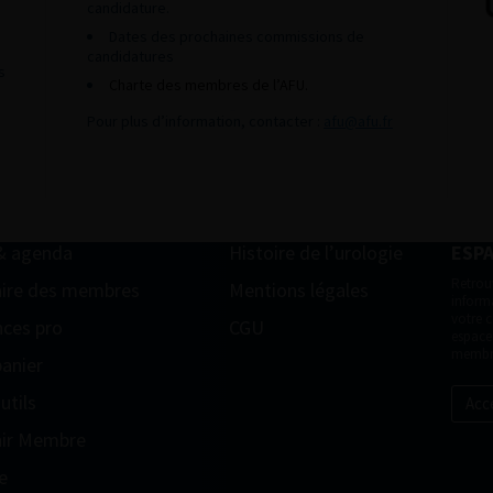
candidature.
Dates des prochaines commissions de
candidatures
s
Charte des membres de l’AFU.
Pour plus d’information, contacter :
afu@afu.fr
& agenda
Histoire de l’urologie
ESP
Retrou
ire des membres
Mentions légales
informa
votre 
ces pro
CGU
espace
membr
anier
utils
Acc
ir Membre
e