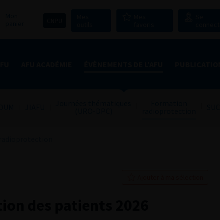
Mon
Mes
Mes
Se
CNPU
panier
outils
favoris
connect
AFU
AFU ACADÉMIE
ÉVÈNEMENTS DE L’AFU
PUBLICATIO
Journées thématiques
Formation
OUM
JIAFU
SUC
(URO-DPC)
radioprotection
radioprotection
Ajouter à ma sélection
ion des patients 2026