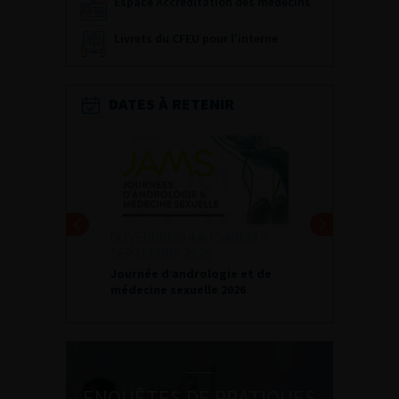
Espace Accréditation des médecins
Livrets du CFEU pour l'interne
DATES À RETENIR
I 4 AU SAMEDI 5
24 ET 25 SEPTEMBRE 2026
 2026
Journées d’infectiologie de
andrologie et de
l’afu 2026
xuelle 2026
ENQUÊTES DE PRATIQUES