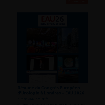
En savoir plus
Résumé du Congrès Européen
d’Urologie à Londres – EAU 2026
23 mars 2026 - Actualités
EAU 2026 | Le Congrès Européen d’Urologie s’est déroulé le