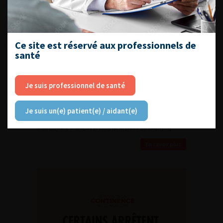
Dysfonction sexuelle masculine :
évaluation hormonale et
indications du traitement
substitutif
Ce site est réservé aux professionnels de
santé
19 janvier 2026 - Actualités
À la suite de la publication dans Uronews n° 134 d’un
résumé de la revue Cochrane sur le traitement substitutif
Je suis professionnel de santé
par testostérone dans la dysfonction sexuelle masculine,
nous avons sollicité Charlotte Methorst pour un éclairage
clinique. Cette méta-analyse souligne l’absence de
Je suis un(e) patient(e) / aidant(e)
bénéfice du traitement en l’absence d’hypogonadisme
biologique. L’urologue précise ici la place du bilan […]
En savoir plus