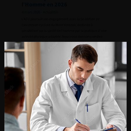
l’Homme en 2026
4 mars 2026 - Actualités
L’AFU poursuit son engagement avec la 5e édition de
l’ascension cycliste du Mont Ventoux, destinée à
sensibiliser sur la santé de l’homme par la pratique d’une
activité physique adaptée. Nous vous donnons rendez-
vous le samedi 19 septembre 2026 à Bédoin, pour relever
une nouvelle fois le défi en vélo musculaire ou électrique.
En savoir plus