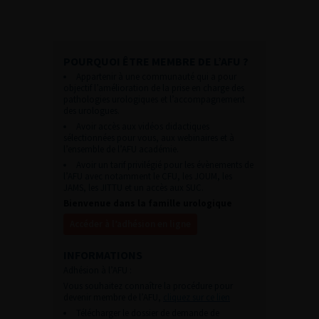
POURQUOI ÊTRE MEMBRE DE L’AFU ?
Appartenir à une communauté qui a pour
objectif l’amélioration de la prise en charge des
pathologies urologiques et l’accompagnement
des urologues.
Avoir accès aux vidéos didactiques
sélectionnées pour vous, aux webinaires et à
l’ensemble de l’AFU académie.
Avoir un tarif privilégié pour les évènements de
l’AFU avec notamment le CFU, les JOUM, les
JAMS, les JITTU et un accès aux SUC.
Bienvenue dans la famille urologique
Accéder à l’adhésion en ligne
INFORMATIONS
Adhésion à l’AFU :
Vous souhaitez connaître la procédure pour
devenir membre de l’AFU,
cliquez sur ce lien
Télécharger le dossier de demande de