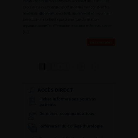
comporte des dérives possibles. Accorder une confiance
excessive à ces systèmes peut modifier la façon dont les
médecins observent, décident, apprennent et raisonnent.
L’évolution ne se limite pas à une transformation
organisationnelle ; elle touche le rapport même au savoir
[…]
En savoir plus
…
…
1
2
3
4
5
10
»
ACCÈS DIRECT
Fiches informations pour vos
patients
Dernières recommandations
Référentiel du Collège d’Urologie